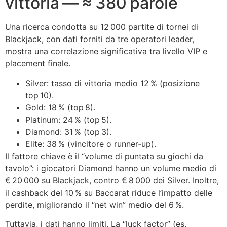
vittoria — ≈ 380 parole
Una ricerca condotta su 12 000 partite di tornei di
Blackjack, con dati forniti da tre operatori leader,
mostra una correlazione significativa tra livello VIP e
placement finale.
Silver: tasso di vittoria medio 12 % (posizione
top 10).
Gold: 18 % (top 8).
Platinum: 24 % (top 5).
Diamond: 31 % (top 3).
Elite: 38 % (vincitore o runner‑up).
Il fattore chiave è il “volume di puntata su giochi da
tavolo”: i giocatori Diamond hanno un volume medio di
€ 20 000 su Blackjack, contro € 8 000 dei Silver. Inoltre,
il cashback del 10 % su Baccarat riduce l’impatto delle
perdite, migliorando il “net win” medio del 6 %.
Tuttavia, i dati hanno limiti. La “luck factor” (es.