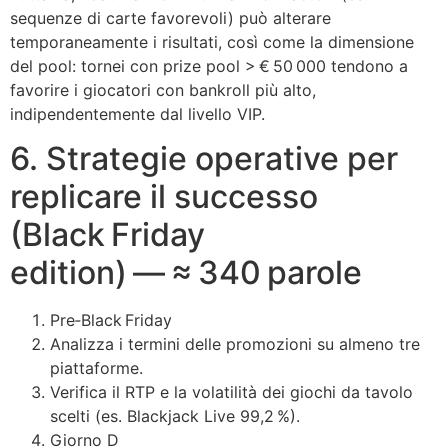
sequenze di carte favorevoli) può alterare
temporaneamente i risultati, così come la dimensione
del pool: tornei con prize pool > € 50 000 tendono a
favorire i giocatori con bankroll più alto,
indipendentemente dal livello VIP.
6. Strategie operative per
replicare il successo
(Black Friday
edition) — ≈ 340 parole
Pre‑Black Friday
Analizza i termini delle promozioni su almeno tre
piattaforme.
Verifica il RTP e la volatilità dei giochi da tavolo
scelti (es. Blackjack Live 99,2 %).
Giorno D