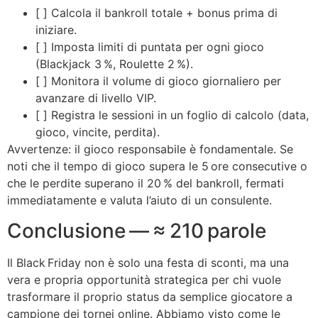
[ ] Calcola il bankroll totale + bonus prima di
iniziare.
[ ] Imposta limiti di puntata per ogni gioco
(Blackjack 3 %, Roulette 2 %).
[ ] Monitora il volume di gioco giornaliero per
avanzare di livello VIP.
[ ] Registra le sessioni in un foglio di calcolo (data,
gioco, vincite, perdita).
Avvertenze: il gioco responsabile è fondamentale. Se
noti che il tempo di gioco supera le 5 ore consecutive o
che le perdite superano il 20 % del bankroll, fermati
immediatamente e valuta l’aiuto di un consulente.
Conclusione — ≈ 210 parole
Il Black Friday non è solo una festa di sconti, ma una
vera e propria opportunità strategica per chi vuole
trasformare il proprio status da semplice giocatore a
campione dei tornei online. Abbiamo visto come le