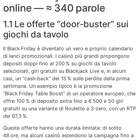
online — ≈ 340 parole
1.1 Le offerte “door‑buster” sui
giochi da tavolo
Il Black Friday è diventato un vero e proprio calendario
di lanci promozionali. I casinò più grandi propongono
depositi doppi fino al 200 % su giochi da tavolo
selezionati, giri gratuiti su Blackjack Live e, in alcuni
casi, un “cash‑back” del 15 % sulle perdite della prima
settimana. Un esempio tipico è la promozione
“Black Friday Table Boost” di un operatore europeo, che
offre 100 % di deposito extra fino a € 500 e 50 giri
gratuiti su una variante di Roulette a 3‑zero, con un RTP
del 97,3 %.
Queste offerte hanno una durata limitata: di solito
48 ore, ma alcuni casinò estendono la campagna fino a