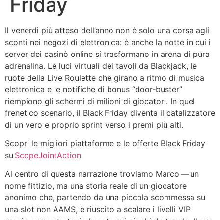
Friday
Il venerdì più atteso dell’anno non è solo una corsa agli
sconti nei negozi di elettronica: è anche la notte in cui i
server dei casinò online si trasformano in arena di pura
adrenalina. Le luci virtuali dei tavoli da Blackjack, le
ruote della Live Roulette che girano a ritmo di musica
elettronica e le notifiche di bonus “door‑buster”
riempiono gli schermi di milioni di giocatori. In quel
frenetico scenario, il Black Friday diventa il catalizzatore
di un vero e proprio sprint verso i premi più alti.
Scopri le migliori piattaforme e le offerte Black Friday
su
ScopeJointAction
.
Al centro di questa narrazione troviamo Marco — un
nome fittizio, ma una storia reale di un giocatore
anonimo che, partendo da una piccola scommessa su
una slot non AAMS, è riuscito a scalare i livelli VIP