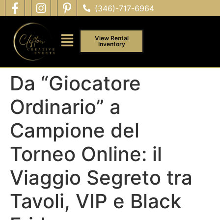
(346)-717-6964
View Rental
Inventory
Da “Giocatore
Ordinario” a
Campione del
Torneo Online: il
Viaggio Segreto tra
Tavoli, VIP e Black