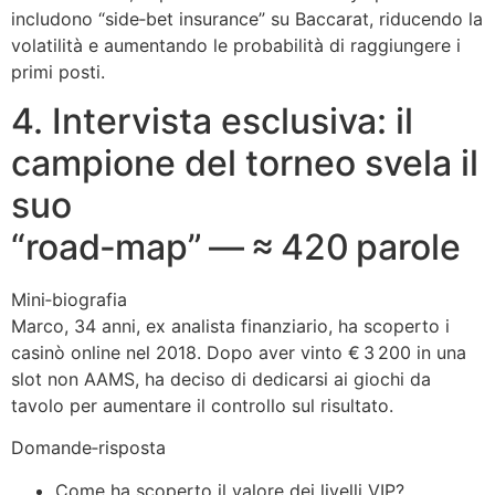
includono “side‑bet insurance” su Baccarat, riducendo la
volatilità e aumentando le probabilità di raggiungere i
primi posti.
4. Intervista esclusiva: il
campione del torneo svela il
suo
“road‑map” — ≈ 420 parole
Mini‑biografia
Marco, 34 anni, ex analista finanziario, ha scoperto i
casinò online nel 2018. Dopo aver vinto € 3 200 in una
slot non AAMS, ha deciso di dedicarsi ai giochi da
tavolo per aumentare il controllo sul risultato.
Domande‑risposta
Come ha scoperto il valore dei livelli VIP?