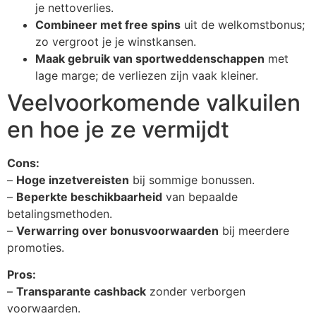
je nettoverlies.
Combineer met free spins
uit de welkomstbonus;
zo vergroot je je winstkansen.
Maak gebruik van sportweddenschappen
met
lage marge; de verliezen zijn vaak kleiner.
Veelvoorkomende valkuilen
en hoe je ze vermijdt
Cons:
–
Hoge inzetvereisten
bij sommige bonussen.
–
Beperkte beschikbaarheid
van bepaalde
betalingsmethoden.
–
Verwarring over bonusvoorwaarden
bij meerdere
promoties.
Pros:
–
Transparante cashback
zonder verborgen
voorwaarden.