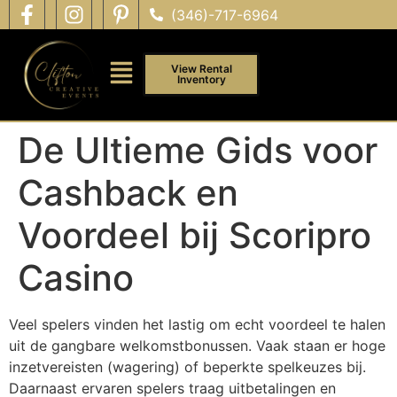
(346)-717-6964
View Rental
Inventory
De Ultieme Gids voor
Cashback en
Voordeel bij Scoripro
Casino
Veel spelers vinden het lastig om echt voordeel te halen
uit de gangbare welkomstbonussen. Vaak staan er hoge
inzetvereisten (wagering) of beperkte spelkeuzes bij.
Daarnaast ervaren spelers traag uitbetalingen en