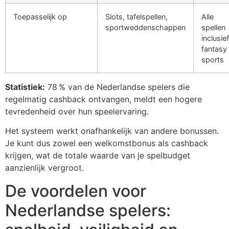
Toepasselijk op
Slots, tafelspellen,
Alle
sportweddenschappen
spellen
inclusief
fantasy
sports
Statistiek:
78 % van de Nederlandse spelers die
regelmatig cashback ontvangen, meldt een hogere
tevredenheid over hun speelervaring.
Het systeem werkt onafhankelijk van andere bonussen.
Je kunt dus zowel een welkomstbonus als cashback
krijgen, wat de totale waarde van je spelbudget
aanzienlijk vergroot.
De voordelen voor
Nederlandse spelers: