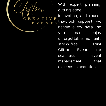
With expert planning,
cutting-edge
innovation, and round-
the-clock support, we
handle every detail so
you can enjoy
unforgettable moments
stress-free. Trust
Clifton Events for
seamless event
management that
exceeds expectations.