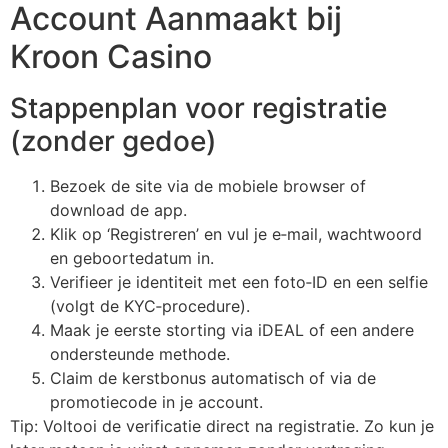
Account Aanmaakt bij
Kroon Casino
Stappenplan voor registratie
(zonder gedoe)
Bezoek de site via de mobiele browser of
download de app.
Klik op ‘Registreren’ en vul je e‑mail, wachtwoord
en geboortedatum in.
Verifieer je identiteit met een foto‑ID en een selfie
(volgt de KYC‑procedure).
Maak je eerste storting via iDEAL of een andere
ondersteunde methode.
Claim de kerstbonus automatisch of via de
promotiecode in je account.
Tip: Voltooi de verificatie direct na registratie. Zo kun je