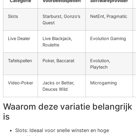
Categorie
Voorbeeldspellen
Softwareprovider
Slots
Starburst, Gonzo’s
NetEnt, Pragmatic
Quest
Live Dealer
Live Blackjack,
Evolution Gaming
Roulette
Tafelspellen
Poker, Baccarat
Evolution,
Playtech
Video‑Poker
Jacks or Better,
Microgaming
Deuces Wild
Waarom deze variatie belangrijk
is
Slots: Ideaal voor snelle winsten en hoge