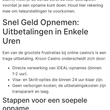
voordat je een opname kunt doen. Houd hier rekening
mee om teleurstellingen te voorkomen.
Snel Geld Opnemen:
Uitbetalingen in Enkele
Uren
Een van de grootste frustraties bij online casino’s is een
trage uitbetaling. Kroon Casino onderscheidt zich door:
Directe verwerking van iDEAL‑opnames (binnen
1‑2 uur).
Visa‑ en Skrill‑opties die binnen 24 uur klaar zijn.
Geen verborgen kosten; de uitbetalingskosten zijn
transparant en laag.
Stappen voor een soepele
opname