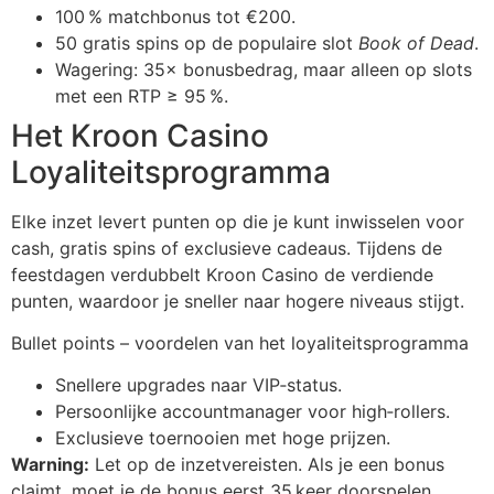
100 % matchbonus tot €200.
50 gratis spins op de populaire slot
Book of Dead
.
Wagering: 35× bonusbedrag, maar alleen op slots
met een RTP ≥ 95 %.
Het Kroon Casino
Loyaliteitsprogramma
Elke inzet levert punten op die je kunt inwisselen voor
cash, gratis spins of exclusieve cadeaus. Tijdens de
feestdagen verdubbelt Kroon Casino de verdiende
punten, waardoor je sneller naar hogere niveaus stijgt.
Bullet points – voordelen van het loyaliteitsprogramma
Snellere upgrades naar VIP‑status.
Persoonlijke accountmanager voor high‑rollers.
Exclusieve toernooien met hoge prijzen.
Warning:
Let op de inzetvereisten. Als je een bonus
claimt, moet je de bonus eerst 35 keer doorspelen