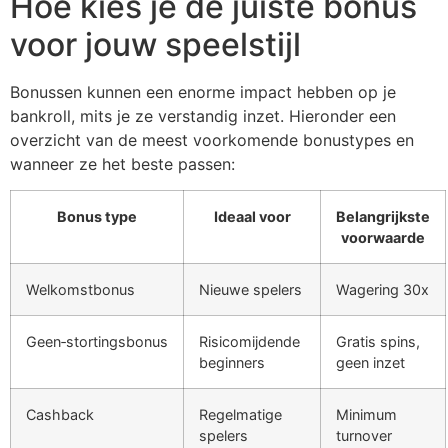
Hoe kies je de juiste bonus
voor jouw speelstijl
Bonussen kunnen een enorme impact hebben op je
bankroll, mits je ze verstandig inzet. Hieronder een
overzicht van de meest voorkomende bonustypes en
wanneer ze het beste passen:
Bonus type
Ideaal voor
Belangrijkste
voorwaarde
Welkomstbonus
Nieuwe spelers
Wagering 30x
Geen‑stortingsbonus
Risicomijdende
Gratis spins,
beginners
geen inzet
Cashback
Regelmatige
Minimum
spelers
turnover