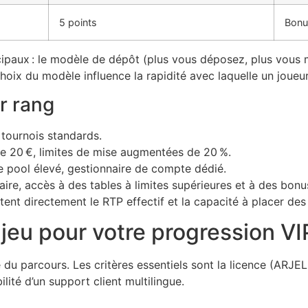
5 points
Bonu
cipaux : le modèle de dépôt (plus vous déposez, plus vous
ix du modèle influence la rapidité avec laquelle un joueur 
r rang
tournois standards.
e 20 €, limites de mise augmentées de 20 %.
ze pool élevé, gestionnaire de compte dédié.
taire, accès à des tables à limites supérieures et à des bon
ent directement le RTP effectif et la capacité à placer des 
 jeu pour votre progression VI
du parcours. Les critères essentiels sont la licence (ARJEL,
ité d’un support client multilingue.