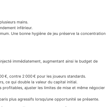
plusieurs mains.
ndement inférieur.
ximum. Une bonne hygiène de jeu préserve la concentration
réinjecté immédiatement, augmentant ainsi le budget de
00 €, contre 2 000 € pour les joueurs standards.
 ce qui double la valeur du capital initial.
s profitables, ajuster les limites de mise et même négocier
aris plus agressifs lorsqu’une opportunité se présente.