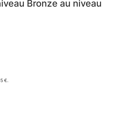
niveau Bronze au niveau
5 €.