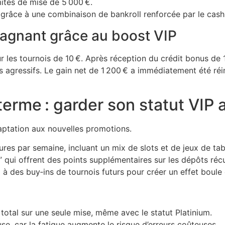
imites de mise de 5 000 €.
e grâce à une combinaison de bankroll renforcée par le cash
i gagnant grâce au boost VIP
sur les tournois de 10 €. Après réception du crédit bonus de
 agressifs. Le gain net de 1 200 € a immédiatement été réin
 terme : garder son statut VIP a
daptation aux nouvelles promotions.
ures par semaine, incluant un mix de slots et de jeux de tab
” qui offrent des points supplémentaires sur les dépôts récu
i à des buy‑ins de tournois futurs pour créer un effet boule
total sur une seule mise, même avec le statut Platinium.
se, car la fatigue augmente le risque d’erreurs coûteuses.