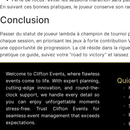
En suivant ces bonnes pratiques, le joueur conserve son rang
Conclusion
Passer du statut de joueur lambda à champion de tournoi pas
chaque session, en priorisant les jeux à forte contribution
une opportunité de progression. La clé réside dans la rigueu
pratique ce guide, suivez votre “road to victory” et laissez 
Welcome to Clifton Events, where flawless
Qui
events come to life. With expert planning,
cutting-edge innovation, and round-the-
clock support, we handle every detail so
you can enjoy unforgettable moments
stress-free. Trust Clifton Events for
seamless event management that exceeds
expectations.