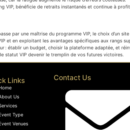
 VIP, bénéficie de retraits instantanés et continue à profit
se par une maîtrise du programme VIP, le choix d’un site fi
 VIP et en exploitant les avantages spécifiques aux rangs su
r : établir un budget, choisir la plateforme adaptée, et réi
le statut VIP devenir le tremplin de vos futures victoires.
Contact Us
ck Links
Home
About Us
Services
Event Type
Event Venues