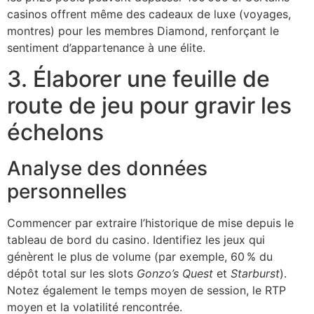
casinos offrent même des cadeaux de luxe (voyages,
montres) pour les membres Diamond, renforçant le
sentiment d’appartenance à une élite.
3. Élaborer une feuille de
route de jeu pour gravir les
échelons
Analyse des données
personnelles
Commencer par extraire l’historique de mise depuis le
tableau de bord du casino. Identifiez les jeux qui
génèrent le plus de volume (par exemple, 60 % du
dépôt total sur les slots
Gonzo’s Quest
et
Starburst
).
Notez également le temps moyen de session, le RTP
moyen et la volatilité rencontrée.