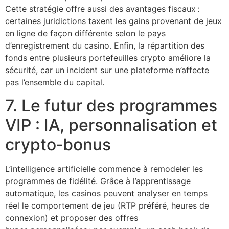
Cette stratégie offre aussi des avantages fiscaux :
certaines juridictions taxent les gains provenant de jeux
en ligne de façon différente selon le pays
d’enregistrement du casino. Enfin, la répartition des
fonds entre plusieurs portefeuilles crypto améliore la
sécurité, car un incident sur une plateforme n’affecte
pas l’ensemble du capital.
7. Le futur des programmes
VIP : IA, personnalisation et
crypto‑bonus
L’intelligence artificielle commence à remodeler les
programmes de fidélité. Grâce à l’apprentissage
automatique, les casinos peuvent analyser en temps
réel le comportement de jeu (RTP préféré, heures de
connexion) et proposer des offres