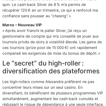
spin. Le cash‑back Silver de 8 % m’a permis de
récupérer 120 € en un trimestre, ce qui a renforcé ma
confiance sans pousser au “chasing”. »
Marco – Nouveau VIP
« Après avoir franchi le palier Silver, j’ai reçu un
gestionnaire de compte qui m’a conseillé de jouer aux
tournois privés de slots à volatilité élevée. Les gains de
ces tournois (prize pool de 15 000 €) ont rapidement
compensé les exigences de mise du bonus de dépôt. »
Le “secret” du high‑roller :
diversification des plateformes
Les high‑rollers comme Alexandre préfèrent ne pas
concentrer leurs mises sur un seul casino. En
diversifiant, ils bénéficient de plusieurs programmes VIP
simultanément, augmentant les cash‑back cumulés et
réduisant le risque de dépendance à une seule interface.