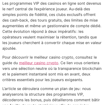
Les programmes VIP des casinos en ligne sont devenus
le nerf central de l’expérience joueur. Au‑delà des
simples points de fidélité, ces clubs exclusifs offrent
des cash‑back, des tours gratuits, des limites de mise
augmentées et même un gestionnaire de compte dédié.
Cette évolution répond à deux impératifs : les
opérateurs veulent maximiser la rétention, tandis que
les joueurs cherchent à convertir chaque mise en valeur
ajoutée.
Pour découvrir le meilleur casino crypto, consultez le
guide du
meilleur casino crypto
. Ce lien vous orientera
vers une sélection neutre où la transparence blockchain
et le paiement instantané sont mis en avant, deux
critères essentiels pour les joueurs exigeants.
L’article se déroulera comme un plan de jeu : nous
analyserons la structure des programmes VIP,
décoderons les bonus, puis détaillerons comment bâtir