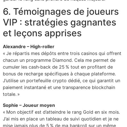
6. Témoignages de joueurs
VIP : stratégies gagnantes
et leçons apprises
Alexandre – High‑roller
« Je répartis mes dépôts entre trois casinos qui offrent
chacun un programme Diamond. Cela me permet de
cumuler les cash‑back de 25 % tout en profitant de
bonus de recharge spécifiques à chaque plateforme.
J’utilise un portefeuille crypto dédié, ce qui garantit un
paiement instantané et une transparence blockchain
totale. »
Sophie – Joueur moyen
« Mon objectif est d’atteindre le rang Gold en six mois.
J’ai mis en place un tableau de suivi quotidien et je ne
mise jamais plus de 5 % de ma bankroll sur un même