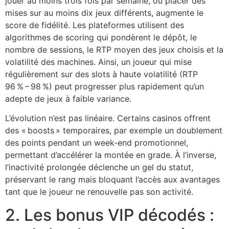
jouer au moins trois fois par semaine, ou placer des
mises sur au moins dix jeux différents, augmente le
score de fidélité. Les plateformes utilisent des
algorithmes de scoring qui pondèrent le dépôt, le
nombre de sessions, le RTP moyen des jeux choisis et la
volatilité des machines. Ainsi, un joueur qui mise
régulièrement sur des slots à haute volatilité (RTP
96 % – 98 %) peut progresser plus rapidement qu’un
adepte de jeux à faible variance.
L’évolution n’est pas linéaire. Certains casinos offrent
des « boosts » temporaires, par exemple un doublement
des points pendant un week‑end promotionnel,
permettant d’accélérer la montée en grade. À l’inverse,
l’inactivité prolongée déclenche un gel du statut,
préservant le rang mais bloquant l’accès aux avantages
tant que le joueur ne renouvelle pas son activité.
2. Les bonus VIP décodés :