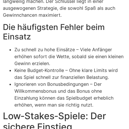
langweilig machen. Der Schlüssel liegt in einer
ausgewogenen Strategie, die sowohl Spaß als auch
Gewinnchancen maximiert.
Die häufigsten Fehler beim
Einsatz
Zu schnell zu hohe Einsätze – Viele Anfänger
erhöhen sofort die Wette, sobald sie einen kleinen
Gewinn erzielen.
Keine Budget‑Kontrolle – Ohne klare Limits wird
das Spiel schnell zur finanziellen Belastung.
Ignorieren von Bonusbedingungen – Der
Willkommensbonus und das Bonus ohne
Einzahlung können das Spielbudget erheblich
erhöhen, wenn man sie richtig nutzt.
Low‑Stakes‑Spiele: Der
sichere Einstieg