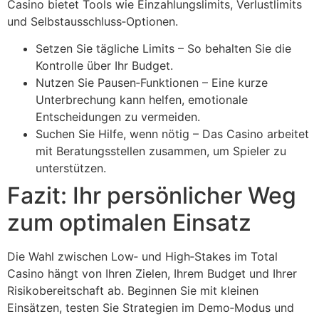
Casino bietet Tools wie Einzahlungslimits, Verlustlimits
und Selbstausschluss‑Optionen.
Setzen Sie tägliche Limits – So behalten Sie die
Kontrolle über Ihr Budget.
Nutzen Sie Pausen‑Funktionen – Eine kurze
Unterbrechung kann helfen, emotionale
Entscheidungen zu vermeiden.
Suchen Sie Hilfe, wenn nötig – Das Casino arbeitet
mit Beratungsstellen zusammen, um Spieler zu
unterstützen.
Fazit: Ihr persönlicher Weg
zum optimalen Einsatz
Die Wahl zwischen Low‑ und High‑Stakes im Total
Casino hängt von Ihren Zielen, Ihrem Budget und Ihrer
Risikobereitschaft ab. Beginnen Sie mit kleinen
Einsätzen, testen Sie Strategien im Demo‑Modus und