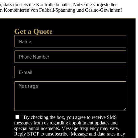
dass du stets die Kontrolle behältst. Nutze die vorgestellten
aß beim Kombinieren von Fußball‑Spannung und Casino‑Gewinnen!
Get a Quote
"By checking the box, you agree to receive SMS
messages from us regarding appointment updates and
special announcements. Message frequency may vary.
Reply STOP to unsubscribe. Message and data rates may