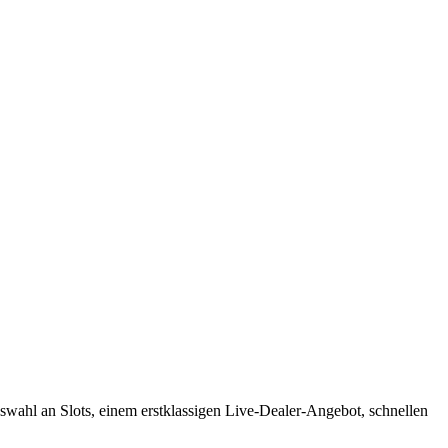
uswahl an Slots, einem erstklassigen Live‑Dealer‑Angebot, schnellen