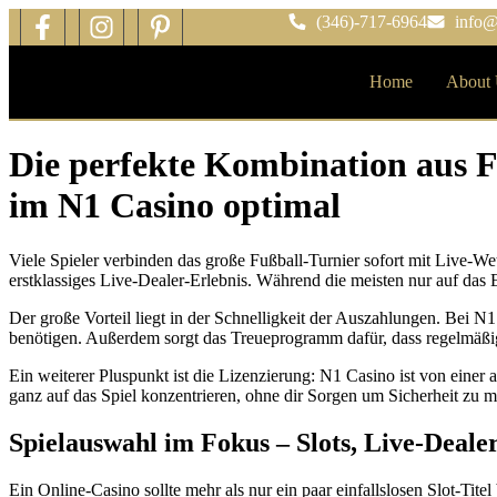
(346)-717-6964
info@
Home
About
Die perfekte Kombination aus F
im N1 Casino optimal
Viele Spieler verbinden das große Fußball‑Turnier sofort mit Live‑
erstklassiges Live‑Dealer‑Erlebnis. Während die meisten nur auf das 
Der große Vorteil liegt in der Schnelligkeit der Auszahlungen. Bei N
benötigen. Außerdem sorgt das Treueprogramm dafür, dass regelmäßi
Ein weiterer Pluspunkt ist die Lizenzierung: N1 Casino ist von einer
ganz auf das Spiel konzentrieren, ohne dir Sorgen um Sicherheit zu 
Spielauswahl im Fokus – Slots, Live‑Deal
Ein Online‑Casino sollte mehr als nur ein paar einfallslosen Slot‑Tit