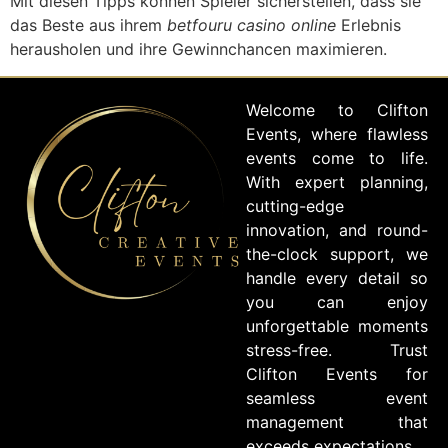
Mit diesen Tipps können Spieler sicherstellen, dass sie
das Beste aus ihrem
betfouru casino online
Erlebnis
herausholen und ihre Gewinnchancen maximieren.
Welcome to Clifton
Events, where flawless
events come to life.
With expert planning,
cutting-edge
innovation, and round-
the-clock support, we
handle every detail so
you can enjoy
unforgettable moments
stress-free. Trust
Clifton Events for
seamless event
management that
exceeds expectations.