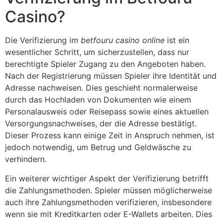
Casino?
Die Verifizierung im
betfouru casino online
ist ein
wesentlicher Schritt, um sicherzustellen, dass nur
berechtigte Spieler Zugang zu den Angeboten haben.
Nach der Registrierung müssen Spieler ihre Identität und
Adresse nachweisen. Dies geschieht normalerweise
durch das Hochladen von Dokumenten wie einem
Personalausweis oder Reisepass sowie eines aktuellen
Versorgungsnachweises, der die Adresse bestätigt.
Dieser Prozess kann einige Zeit in Anspruch nehmen, ist
jedoch notwendig, um Betrug und Geldwäsche zu
verhindern.
Ein weiterer wichtiger Aspekt der Verifizierung betrifft
die Zahlungsmethoden. Spieler müssen möglicherweise
auch ihre Zahlungsmethoden verifizieren, insbesondere
wenn sie mit Kreditkarten oder E-Wallets arbeiten. Dies