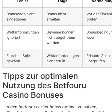
Fehler
Folge
Vermeidun
Bonuscode nicht
Bonus nicht
Vor der Einzah
eingegeben
erhalten
prüfen
Wettanforderungen
Gewinne können
Bonusbedingu
ignoriert
nicht abgehoben
lesen
werden
Falsches Spiel
Wettanforderungen
Erlaubte Spiele
gewählt
nicht erfüllt
überprüfen
Tipps zur optimalen
Nutzung des Betfouru
Casino Bonuses
Um den
betfouru casino bonus
optimal zu nutzen,