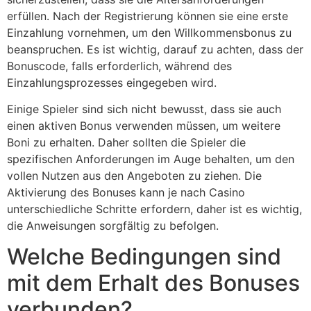
erfüllen. Nach der Registrierung können sie eine erste
Einzahlung vornehmen, um den Willkommensbonus zu
beanspruchen. Es ist wichtig, darauf zu achten, dass der
Bonuscode, falls erforderlich, während des
Einzahlungsprozesses eingegeben wird.
Einige Spieler sind sich nicht bewusst, dass sie auch
einen aktiven Bonus verwenden müssen, um weitere
Boni zu erhalten. Daher sollten die Spieler die
spezifischen Anforderungen im Auge behalten, um den
vollen Nutzen aus den Angeboten zu ziehen. Die
Aktivierung des Bonuses kann je nach Casino
unterschiedliche Schritte erfordern, daher ist es wichtig,
die Anweisungen sorgfältig zu befolgen.
Welche Bedingungen sind
mit dem Erhalt des Bonuses
verbunden?