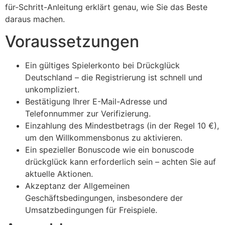
für-Schritt-Anleitung erklärt genau, wie Sie das Beste
daraus machen.
Voraussetzungen
Ein gültiges Spielerkonto bei Drückglück
Deutschland – die Registrierung ist schnell und
unkompliziert.
Bestätigung Ihrer E-Mail-Adresse und
Telefonnummer zur Verifizierung.
Einzahlung des Mindestbetrags (in der Regel 10 €),
um den Willkommensbonus zu aktivieren.
Ein spezieller Bonuscode wie ein bonuscode
drückglück kann erforderlich sein – achten Sie auf
aktuelle Aktionen.
Akzeptanz der Allgemeinen
Geschäftsbedingungen, insbesondere der
Umsatzbedingungen für Freispiele.