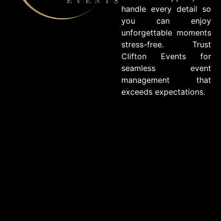
handle every detail so
you can enjoy
unforgettable moments
stress-free. Trust
Clifton Events for
seamless event
management that
exceeds expectations.