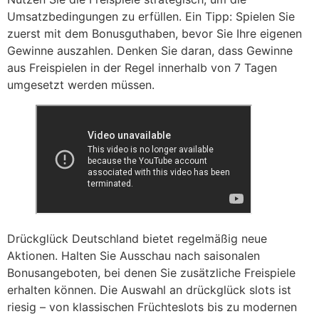
Umsatzbedingungen zu erfüllen. Ein Tipp: Spielen Sie
zuerst mit dem Bonusguthaben, bevor Sie Ihre eigenen
Gewinne auszahlen. Denken Sie daran, dass Gewinne
aus Freispielen in der Regel innerhalb von 7 Tagen
umgesetzt werden müssen.
Drückglück Deutschland bietet regelmäßig neue
Aktionen. Halten Sie Ausschau nach saisonalen
Bonusangeboten, bei denen Sie zusätzliche Freispiele
erhalten können. Die Auswahl an drückglück slots ist
riesig – von klassischen Früchteslots bis zu modernen