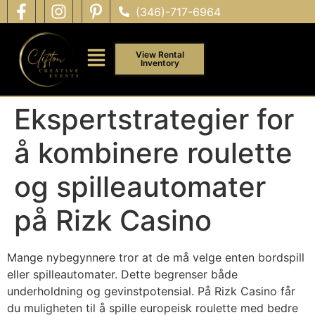
(346)-717-6964
View Rental
Inventory
Ekspertstrategier for
å kombinere roulette
og spilleautomater
på Rizk Casino
Mange nybegynnere tror at de må velge enten bordspill
eller spilleautomater. Dette begrenser både
underholdning og gevinstpotensial. På Rizk Casino får
du muligheten til å spille europeisk roulette med bedre