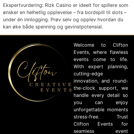
Ekspertvurdering: Rizk Casino er ideelt for spillere som
ønsker en helhetlig opplevelse – fra bordspill til slots –
under én innlogging. Prøv selv og opplev hvordan du
kan øke både spenning og gevinstpotensial.
Welcome to Clifton
Events, where flawless
events come to life.
With expert planning,
cutting-edge
innovation, and round-
the-clock support, we
handle every detail so
you can enjoy
unforgettable moments
stress-free. Trust
Clifton Events for
seamless event