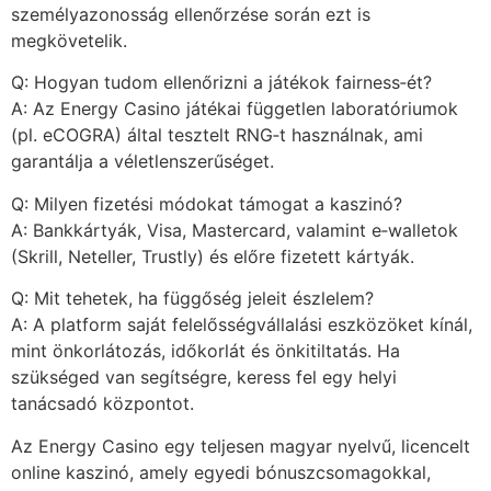
személyazonosság ellenőrzése során ezt is
megkövetelik.
Q: Hogyan tudom ellenőrizni a játékok fairness‑ét?
A: Az Energy Casino játékai független laboratóriumok
(pl. eCOGRA) által tesztelt RNG‑t használnak, ami
garantálja a véletlenszerűséget.
Q: Milyen fizetési módokat támogat a kaszinó?
A: Bankkártyák, Visa, Mastercard, valamint e‑walletok
(Skrill, Neteller, Trustly) és előre fizetett kártyák.
Q: Mit tehetek, ha függőség jeleit észlelem?
A: A platform saját felelősségvállalási eszközöket kínál,
mint önkorlátozás, időkorlát és önkitiltatás. Ha
szükséged van segítségre, keress fel egy helyi
tanácsadó központot.
Az Energy Casino egy teljesen magyar nyelvű, licencelt
online kaszinó, amely egyedi bónuszcsomagokkal,