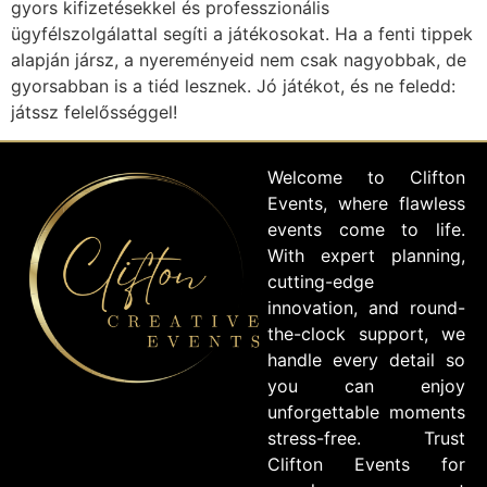
gyors kifizetésekkel és professzionális
ügyfélszolgálattal segíti a játékosokat. Ha a fenti tippek
alapján jársz, a nyereményeid nem csak nagyobbak, de
gyorsabban is a tiéd lesznek. Jó játékot, és ne feledd:
játssz felelősséggel!
Welcome to Clifton
Events, where flawless
events come to life.
With expert planning,
cutting-edge
innovation, and round-
the-clock support, we
handle every detail so
you can enjoy
unforgettable moments
stress-free. Trust
Clifton Events for