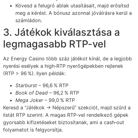
Kövesd a felugró ablak utasításait, majd erősítsd
meg a kérést. A bónusz azonnal jóváírásra kerül a
számládon.
3. Játékok kiválasztása a
legmagasabb RTP-vel
Az Energy Casino több száz játékot kínál, de a legjobb
nyerési esélyek a high‑RTP nyerőgépekben rejlenek
(RTP > 96 %). Ilyen példák:
Starburst
– 96,6 % RTP
Book of Dead
– 96,2 % RTP
Mega Joker
– 99,0 % RTP
Keresd a “Játékok → Népszerű” szekciót, majd szűrd a
listát RTP szerint. A magas RTP‑vel rendelkező gépek
gyorsabb kifizetéseket biztosítanak, ami a cash‑out
folyamatot is felgyorsítja.