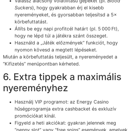
Válassz alacsony volatilitású gépeket (pl.
Blood
Suckers
), hogy gyakrabban érj el kisebb
nyereményeket, és gyorsabban teljesítsd a 5×
körbefuttatást.
Állíts be egy napi profitcél határt (pl. 5 000 Ft),
hogy ne lépd túl a játékra szánt összeget.
Használd a „Játék előzmények” funkciót, hogy
nyomon kövesd a megtett lépéseket.
Miután a körbefuttatás teljesült, a nyereményedet a
“Kifizetés” menüpontban kérheted.
6. Extra tippek a maximális
nyereményhez
Használj VIP programot: az Energy Casino
hűségprogramja extra cashbacket és exkluzív
promóciókat kínál.
Figyeld a heti akciókat: gyakran jelennek meg
“penny slot” vagy “free spins” események, amelyek