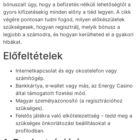
bónuszait úgy, hogy a befizetés nélküli lehetőségtől a
gyors kifizetésekig minden előny a tiéd legyen. A cikk
végére pontosan tudni fogod, milyen előkészületek
szükségesek, hogyan regisztrálj, melyik bónusz a
legjobb a számodra, és hogyan kerülheted el a gyakori
hibákat.
Előfeltételek
Internetkapcsolat és egy okostelefon vagy
számítógép.
Bankkártya, e‑wallet vagy más, az Energy Casino
által támogatott fizetési mód.
Magyar személyazonosító (a regisztrációhoz
szükséges).
Felelős játékra való elkötelezettség – tedd meg a
szükséges önkorlátozási beállításokat a
profilodban.