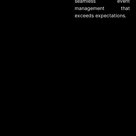
seamless event
management that
exceeds expectations.