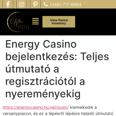
(346)-717-6964
View Rental
Inventory
Energy Casino
bejelentkezés: Teljes
útmutató a
regisztrációtól a
nyereményekig
https://energycasino.hu.net/login/
kiemelkedik a
versenypiacon, és ez a lépésről lépésre haladó útmutató