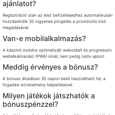
ajánlatot?
Regisztráció után az első befizetésedhez automatikusan
hozzáadódik 30 ingyenes pörgetés a promóciós kód
megadásával.
Van-e mobilalkalmazás?
A kaszinó mobilra optimalizált weboldalt és progresszív
webalkalmazást (PWA) kínál, nem pedig natív appot.
Meddig érvényes a bónusz?
A bónusz általában 30 napon belül használható fel, a
fogadási követelmény teljesítésével.
Milyen játékok játszhatók a
bónuszpénzzel?