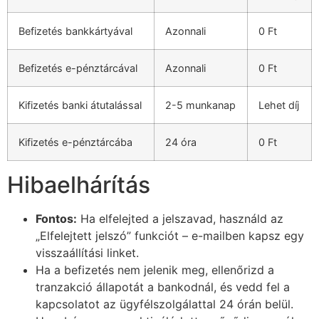
Befizetés bankkártyával
Azonnali
0 Ft
Befizetés e-pénztárcával
Azonnali
0 Ft
Kifizetés banki átutalással
2-5 munkanap
Lehet díj
Kifizetés e-pénztárcába
24 óra
0 Ft
Hibaelhárítás
Fontos:
Ha elfelejted a jelszavad, használd az
„Elfelejtett jelszó” funkciót – e-mailben kapsz egy
visszaállítási linket.
Ha a befizetés nem jelenik meg, ellenőrizd a
tranzakció állapotát a bankodnál, és vedd fel a
kapcsolatot az ügyfélszolgálattal 24 órán belül.