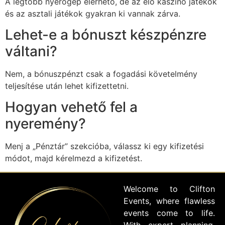
A legtöbb nyerőgép elérhető, de az élő kaszinó játékok
és az asztali játékok gyakran ki vannak zárva.
Lehet-e a bónuszt készpénzre
váltani?
Nem, a bónuszpénzt csak a fogadási követelmény
teljesítése után lehet kifizettetni.
Hogyan vehető fel a
nyeremény?
Menj a „Pénztár” szekcióba, válassz ki egy kifizetési
módot, majd kérelmezd a kifizetést.
Welcome to Clifton
Events, where flawless
events come to life.
With expert planning,