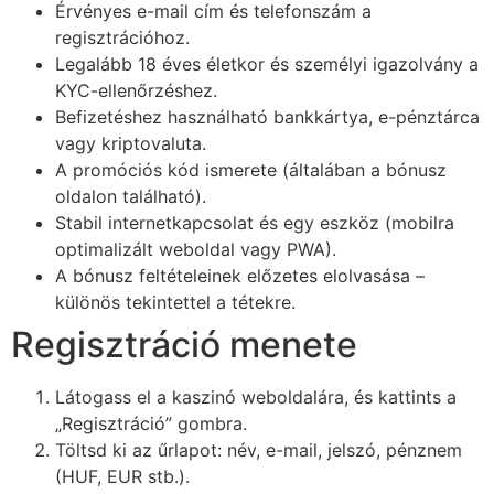
Érvényes e-mail cím és telefonszám a
regisztrációhoz.
Legalább 18 éves életkor és személyi igazolvány a
KYC-ellenőrzéshez.
Befizetéshez használható bankkártya, e-pénztárca
vagy kriptovaluta.
A promóciós kód ismerete (általában a bónusz
oldalon található).
Stabil internetkapcsolat és egy eszköz (mobilra
optimalizált weboldal vagy PWA).
A bónusz feltételeinek előzetes elolvasása –
különös tekintettel a tétekre.
Regisztráció menete
Látogass el a kaszinó weboldalára, és kattints a
„Regisztráció” gombra.
Töltsd ki az űrlapot: név, e-mail, jelszó, pénznem
(HUF, EUR stb.).