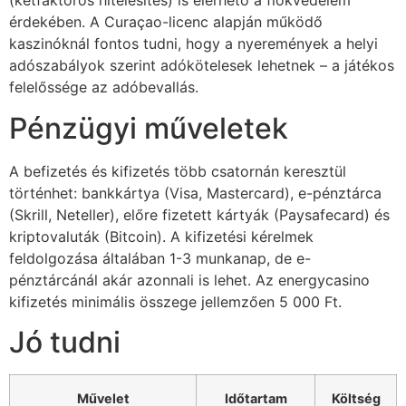
(kétfaktoros hitelesítés) is elérhető a fiókvédelem
érdekében. A Curaçao-licenc alapján működő
kaszinóknál fontos tudni, hogy a nyeremények a helyi
adószabályok szerint adókötelesek lehetnek – a játékos
felelőssége az adóbevallás.
Pénzügyi műveletek
A befizetés és kifizetés több csatornán keresztül
történhet: bankkártya (Visa, Mastercard), e-pénztárca
(Skrill, Neteller), előre fizetett kártyák (Paysafecard) és
kriptovaluták (Bitcoin). A kifizetési kérelmek
feldolgozása általában 1-3 munkanap, de e-
pénztárcánál akár azonnali is lehet. Az energycasino
kifizetés minimális összege jellemzően 5 000 Ft.
Jó tudni
Művelet
Időtartam
Költség