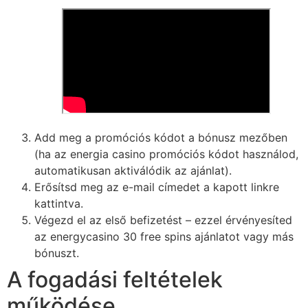
Add meg a promóciós kódot a bónusz mezőben
(ha az energia casino promóciós kódot használod,
automatikusan aktiválódik az ajánlat).
Erősítsd meg az e-mail címedet a kapott linkre
kattintva.
Végezd el az első befizetést – ezzel érvényesíted
az energycasino 30 free spins ajánlatot vagy más
bónuszt.
A fogadási feltételek
működése