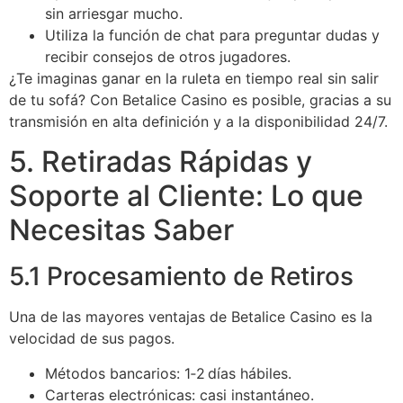
sin arriesgar mucho.
Utiliza la función de chat para preguntar dudas y
recibir consejos de otros jugadores.
¿Te imaginas ganar en la ruleta en tiempo real sin salir
de tu sofá? Con Betalice Casino es posible, gracias a su
transmisión en alta definición y a la disponibilidad 24/7.
5. Retiradas Rápidas y
Soporte al Cliente: Lo que
Necesitas Saber
5.1 Procesamiento de Retiros
Una de las mayores ventajas de Betalice Casino es la
velocidad de sus pagos.
Métodos bancarios: 1‑2 días hábiles.
Carteras electrónicas: casi instantáneo.