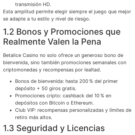
transmisión HD.
Esta amplitud permite elegir siempre el juego que mejor
se adapte a tu estilo y nivel de riesgo.
1.2 Bonos y Promociones que
Realmente Valen la Pena
Betalice Casino no solo ofrece un generoso bono de
bienvenida, sino también promociones semanales con
criptomonedas y recompensas por lealtad.
Bonos de bienvenida: hasta 200 % del primer
depósito + 50 giros gratis.
Promociones cripto: cashback del 10 % en
depósitos con Bitcoin o Ethereum.
Club VIP: recompensas personalizadas y límites de
retiro más altos.
1.3 Seguridad y Licencias