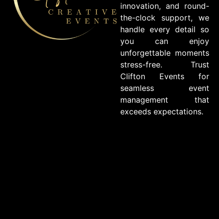
innovation, and round-
the-clock support, we
handle every detail so
you can enjoy
unforgettable moments
stress-free. Trust
Clifton Events for
seamless event
management that
exceeds expectations.