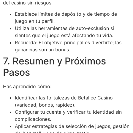
del casino sin riesgos.
Establece límites de depósito y de tiempo de
juego en tu perfil.
Utiliza las herramientas de auto‑exclusión si
sientes que el juego está afectando tu vida.
Recuerda: El objetivo principal es divertirte; las
ganancias son un bonus.
7. Resumen y Próximos
Pasos
Has aprendido cómo:
Identificar las fortalezas de Betalice Casino
(variedad, bonos, rapidez).
Configurar tu cuenta y verificar tu identidad sin
complicaciones.
Aplicar estrategias de selección de juegos, gestión