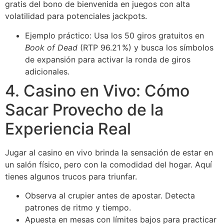
gratis del bono de bienvenida en juegos con alta
volatilidad para potenciales jackpots.
Ejemplo práctico: Usa los 50 giros gratuitos en
Book of Dead
(RTP 96.21 %) y busca los símbolos
de expansión para activar la ronda de giros
adicionales.
4. Casino en Vivo: Cómo
Sacar Provecho de la
Experiencia Real
Jugar al casino en vivo brinda la sensación de estar en
un salón físico, pero con la comodidad del hogar. Aquí
tienes algunos trucos para triunfar.
Observa al crupier antes de apostar. Detecta
patrones de ritmo y tiempo.
Apuesta en mesas con límites bajos para practicar