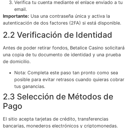
Verifica tu cuenta mediante el enlace enviado a tu
email.
Importante:
Usa una contraseña única y activa la
autenticación de dos factores (2FA) si está disponible.
2.2 Verificación de Identidad
Antes de poder retirar fondos, Betalice Casino solicitará
una copia de tu documento de identidad y una prueba
de domicilio.
Nota: Completa este paso tan pronto como sea
posible para evitar retrasos cuando quieras cobrar
tus ganancias.
2.3 Selección de Métodos de
Pago
El sitio acepta tarjetas de crédito, transferencias
bancarias, monederos electrónicos y criptomonedas.