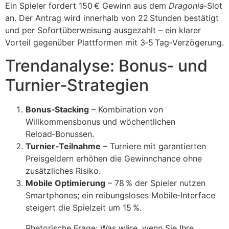
Ein Spieler fordert 150 € Gewinn aus dem
Dragonia
‑Slot
an. Der Antrag wird innerhalb von 22 Stunden bestätigt
und per Sofortüberweisung ausgezahlt – ein klarer
Vorteil gegenüber Plattformen mit 3‑5 Tag‑Verzögerung.
Trendanalyse: Bonus‑ und
Turnier‑Strategien
Bonus‑Stacking
– Kombination von
Willkommensbonus und wöchentlichen
Reload‑Bonussen.
Turnier‑Teilnahme
– Turniere mit garantierten
Preisgeldern erhöhen die Gewinnchance ohne
zusätzliches Risiko.
Mobile Optimierung
– 78 % der Spieler nutzen
Smartphones; ein reibungsloses Mobile‑Interface
steigert die Spielzeit um 15 %.
Rhetorische Frage: Was wäre, wenn Sie Ihre