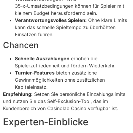
35‑x‑Umsatzbedingungen können für Spieler mit
kleinem Budget herausfordernd sein.
Verantwortungsvolles Spielen:
Ohne klare Limits
kann das schnelle Spieltempo zu überhöhten
Einsätzen führen.
Chancen
Schnelle Auszahlungen
erhöhen die
Spielerzufriedenheit und fördern Wiederkehr.
Turnier‑Features
bieten zusätzliche
Gewinnmöglichkeiten ohne zusätzlichen
Kapitaleinsatz.
Empfehlung:
Setzen Sie persönliche Einzahlungslimits
und nutzen Sie das Self‑Exclusion‑Tool, das im
Kundenbereich von Casinolab Casino verfügbar ist.
Experten‑Einblicke