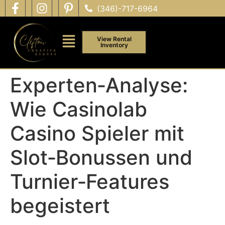
(346)-717-6964
View Rental
Inventory
Experten‑Analyse:
Wie Casinolab
Casino Spieler mit
Slot‑Bonussen und
Turnier‑Features
begeistert