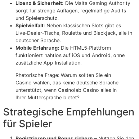
Lizenz & Sicherheit:
Die Malta Gaming Authority
sorgt für strenge Auflagen, regelmäßige Audits
und Spielerschutz.
Spielvielfalt:
Neben klassischen Slots gibt es
Live‑Dealer‑Tische, Roulette und Blackjack, alle in
deutscher Sprache.
Mobile Erfahrung:
Die HTML5‑Plattform
funktioniert nahtlos auf iOS und Android, ohne
zusätzliche App‑Installation.
Rhetorische Frage: Warum sollten Sie ein
Casino wählen, das keine deutsche Sprache
unterstützt, wenn Casinolab Casino alles in
Ihrer Muttersprache bietet?
Strategische Empfehlungen
für Spieler
Registrieren und Bonus sichern
– Nutzen Sie den