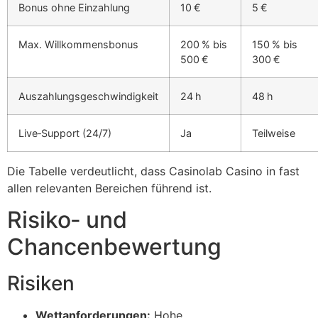
Bonus ohne Einzahlung
10 €
5 €
Max. Willkommensbonus
200 % bis
150 % bis
500 €
300 €
Auszahlungsgeschwindigkeit
24 h
48 h
Live‑Support (24/7)
Ja
Teilweise
Die Tabelle verdeutlicht, dass Casinolab Casino in fast
allen relevanten Bereichen führend ist.
Risiko‑ und
Chancenbewertung
Risiken
Wettanforderungen:
Hohe