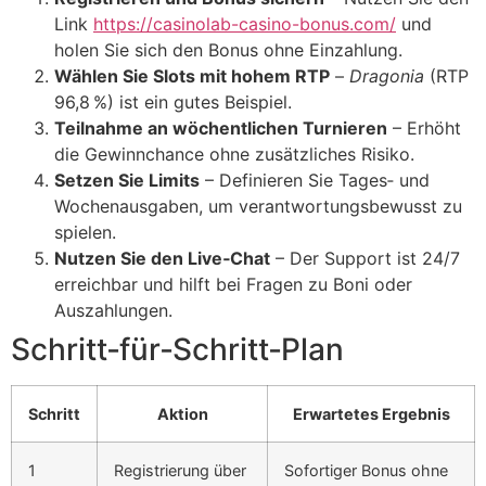
Link
https://casinolab-casino-bonus.com/
und
holen Sie sich den Bonus ohne Einzahlung.
Wählen Sie Slots mit hohem RTP
–
Dragonia
(RTP
96,8 %) ist ein gutes Beispiel.
Teilnahme an wöchentlichen Turnieren
– Erhöht
die Gewinnchance ohne zusätzliches Risiko.
Setzen Sie Limits
– Definieren Sie Tages‑ und
Wochenausgaben, um verantwortungsbewusst zu
spielen.
Nutzen Sie den Live‑Chat
– Der Support ist 24/7
erreichbar und hilft bei Fragen zu Boni oder
Auszahlungen.
Schritt‑für‑Schritt‑Plan
Schritt
Aktion
Erwartetes Ergebnis
1
Registrierung über
Sofortiger Bonus ohne