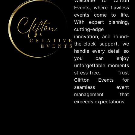
Welcome to Clifton
Events, where flawless
events come to life.
With expert planning,
cutting-edge
innovation, and round-
the-clock support, we
handle every detail so
you can enjoy
unforgettable moments
stress-free. Trust
Clifton Events for
seamless event
management that
exceeds expectations.