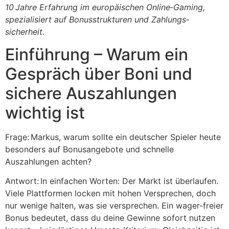
10 Jahre Erfahrung im europäischen Online‑Gaming,
spezialisiert auf Bonusstrukturen und Zahlungs­
sicherheit.
Einführung – Warum ein
Gespräch über Boni und
sichere Auszahlungen
wichtig ist
Frage: Markus, warum sollte ein deutscher Spieler heute
besonders auf Bonusangebote und schnelle
Auszahlungen achten?
Antwort: In einfachen Worten: Der Markt ist überlaufen.
Viele Plattformen locken mit hohen Versprechen, doch
nur wenige halten, was sie versprechen. Ein wager‑freier
Bonus bedeutet, dass du deine Gewinne sofort nutzen