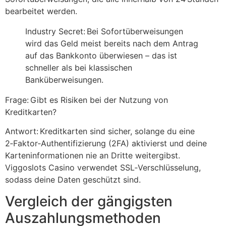
bearbeitet werden.
Industry Secret: Bei Sofortüberweisungen
wird das Geld meist bereits nach dem Antrag
auf das Bankkonto überwiesen – das ist
schneller als bei klassischen
Banküberweisungen.
Frage: Gibt es Risiken bei der Nutzung von
Kreditkarten?
Antwort: Kreditkarten sind sicher, solange du eine
2‑Faktor‑Authentifizierung (2FA) aktivierst und deine
Karteninformationen nie an Dritte weitergibst.
Viggoslots Casino verwendet SSL‑Verschlüsselung,
sodass deine Daten geschützt sind.
Vergleich der gängigsten
Auszahlungsmethoden