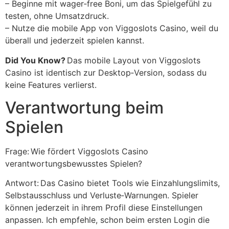
– Beginne mit wager‑free Boni, um das Spielgefühl zu
testen, ohne Umsatzdruck.
– Nutze die mobile App von Viggoslots Casino, weil du
überall und jederzeit spielen kannst.
Did You Know?
Das mobile Layout von Viggoslots
Casino ist identisch zur Desktop‑Version, sodass du
keine Features verlierst.
Verantwortung beim
Spielen
Frage: Wie fördert Viggoslots Casino
verantwortungsbewusstes Spielen?
Antwort: Das Casino bietet Tools wie Einzahlungslimits,
Selbstausschluss und Verluste‑Warnungen. Spieler
können jederzeit in ihrem Profil diese Einstellungen
anpassen. Ich empfehle, schon beim ersten Login die