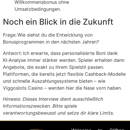
Willkommensbonus ohne
Umsatzbedingungen.
Noch ein Blick in die Zukunft
Frage: Wie siehst du die Entwicklung von
Bonusprogrammen in den nächsten Jahren?
Antwort: Ich erwarte, dass personalisierte Boni dank
KI‑Analyse immer stärker werden. Spieler erhalten dann
Angebote, die exakt zu ihrem Spielstil passen.
Plattformen, die bereits jetzt flexible Cashback‑Modelle
und schnelle Auszahlungssysteme bieten – wie
Viggoslots Casino – werden hier die Nase vorn haben.
Hinweis: Dieses Interview dient ausschließlich
Informationszwecken. Bitte spiele
verantwortungsbewusst und setze dir klare Limits.