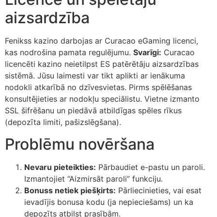
aizsardzība
Fenikss kazino darbojas ar Curacao eGaming licenci,
kas nodrošina pamata regulējumu.
Svarīgi:
Curacao
licencēti kazino neietilpst ES patērētāju aizsardzības
sistēmā. Jūsu laimesti var tikt aplikti ar ienākuma
nodokli atkarībā no dzīvesvietas. Pirms spēlēšanas
konsultējieties ar nodokļu speciālistu. Vietne izmanto
SSL šifrēšanu un piedāvā atbildīgas spēles rīkus
(depozīta limiti, pašizslēgšana).
Problēmu novēršana
Nevaru pieteikties:
Pārbaudiet e-pastu un paroli.
Izmantojiet “Aizmirsāt paroli” funkciju.
Bonuss netiek piešķirts:
Pārliecinieties, vai esat
ievadījis bonusa kodu (ja nepieciešams) un ka
depozīts atbilst prasībām.