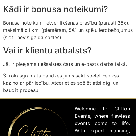
Kādi ir bonusa noteikumi?
Bonusa noteikumi ietver likšanas prasību (parasti 35x),
maksimālo likmi (piemēram, 5€) un spēļu ierobežojumus
(sloti, nevis galda spēles).
Vai ir klientu atbalsts?
Jā, ir pieejams tiešsaistes čats un e-pasts darba laikā.
Šī rokasgrāmata palīdzēs jums sākt spēlēt Fenikss
kazino ar pārliecību. Atcerieties spēlēt atbildīgi un
baudīt procesu!
Welcome to Clifton
Events, where flawless
events come to life.
With expert planning,