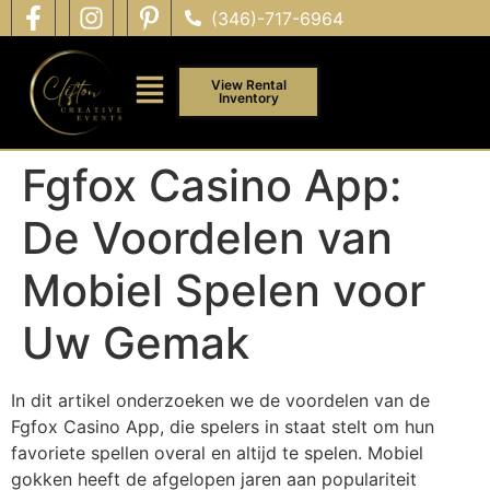
(346)-717-6964
View Rental
Inventory
Fgfox Casino App:
De Voordelen van
Mobiel Spelen voor
Uw Gemak
In dit artikel onderzoeken we de voordelen van de
Fgfox Casino App, die spelers in staat stelt om hun
favoriete spellen overal en altijd te spelen. Mobiel
gokken heeft de afgelopen jaren aan populariteit