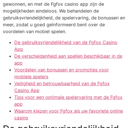
gewonnen, en met de Fgfox casino app zijn de
mogelijkheden eindeloos. We behandelen de
gebruiksvriendelijkheid, de spelervaring, de bonussen en
meer, zodat u goed geïnformeerd bent over de
voordelen van mobiel spelen.
De gebruiksvriendelijkheid van de Fgfox Casino
App
De verscheidenheid aan spellen beschikbaar in de
app
Voordelen van bonussen en promoties voor
mobiele spelers
Veiligheid en betrouwbaarheid van de Fgfox
Casino App
Tips voor een optimale spelervaring met de Fgfox
app
Waarom kiezen voor Fgfox als uw favoriete online
casino