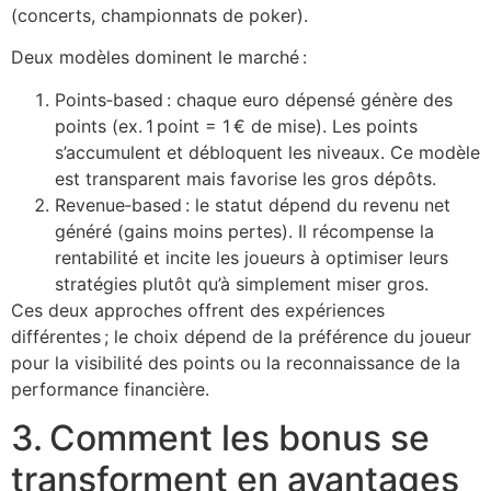
(concerts, championnats de poker).
Deux modèles dominent le marché :
Points‑based : chaque euro dépensé génère des
points (ex. 1 point = 1 € de mise). Les points
s’accumulent et débloquent les niveaux. Ce modèle
est transparent mais favorise les gros dépôts.
Revenue‑based : le statut dépend du revenu net
généré (gains moins pertes). Il récompense la
rentabilité et incite les joueurs à optimiser leurs
stratégies plutôt qu’à simplement miser gros.
Ces deux approches offrent des expériences
différentes ; le choix dépend de la préférence du joueur
pour la visibilité des points ou la reconnaissance de la
performance financière.
3. Comment les bonus se
transforment en avantages