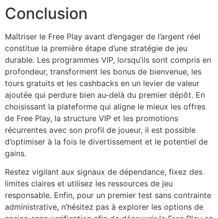
Conclusion
Maîtriser le Free Play avant d’engager de l’argent réel
constitue la première étape d’une stratégie de jeu
durable. Les programmes VIP, lorsqu’ils sont compris en
profondeur, transforment les bonus de bienvenue, les
tours gratuits et les cashbacks en un levier de valeur
ajoutée qui perdure bien au‑delà du premier dépôt. En
choisissant la plateforme qui aligne le mieux les offres
de Free Play, la structure VIP et les promotions
récurrentes avec son profil de joueur, il est possible
d’optimiser à la fois le divertissement et le potentiel de
gains.
Restez vigilant aux signaux de dépendance, fixez des
limites claires et utilisez les ressources de jeu
responsable. Enfin, pour un premier test sans contrainte
administrative, n’hésitez pas à explorer les options de