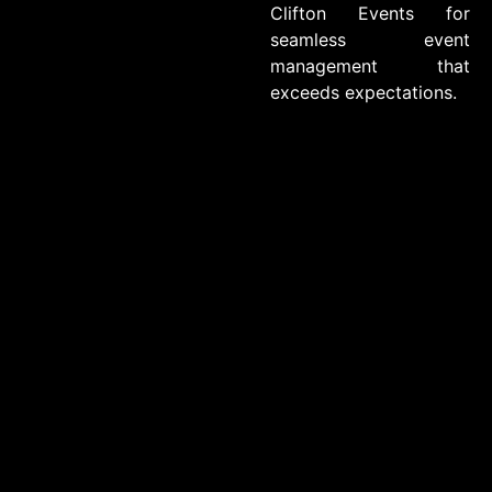
Clifton Events for
seamless event
management that
exceeds expectations.