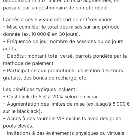
hebdomadaire aux limites de mise augmentées, en
passant par un gestionnaire de compte dédié.
L’accès à ces niveaux dépend de critères variés :
– Mise cumulée : le total des mises sur une période
donnée (ex. 10 000 € en 30 jours).
– Fréquence de jeu : nombre de sessions ou de jours
actifs.
– Dépôts : montant total versé, parfois pondéré par la
méthode de paiement.
– Participation aux promotions : utilisation des tours
gratuits, des bonus de recharge, etc.
Les bénéfices typiques incluent :
– Cashback de 5 % à 20 % selon le niveau.
– Augmentation des limites de mise (ex. jusqu’à 5 000 €
sur le blackjack).
– Accès à des tournois VIP exclusifs avec des prize
pools élevés.
– Invitations à des événements physiques ou virtuels