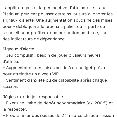
L’appât du gain et la perspective d’atteindre le statut
Platinum peuvent pousser certains joueurs à ignorer les
signaux d’alerte. Une augmentation soudaine des mises
pour « débloquer » le prochain palier, ou la perte de
sommeil pour profiter d’une promotion nocturne, sont
des indicateurs de dépendance.
Signaux d’alerte
– Jeu compulsif : besoin de jouer plusieurs heures
d’affilée.
– Augmentation des mises au-delà du budget prévu
pour atteindre un niveau VIP.
– Sentiment d’anxiété ou de culpabilité après chaque
session.
Règles d’or du jeu responsable
– Fixer une limite de dépôt hebdomadaire (ex. 200 €) et
la respecter.
– Programmer des pauses de 24 h après chaque session