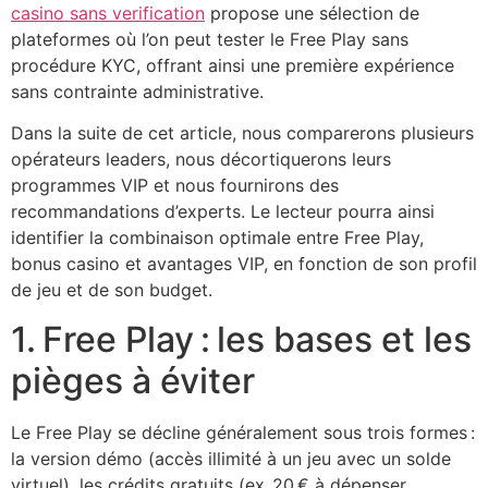
casino sans verification
propose une sélection de
plateformes où l’on peut tester le Free Play sans
procédure KYC, offrant ainsi une première expérience
sans contrainte administrative.
Dans la suite de cet article, nous comparerons plusieurs
opérateurs leaders, nous décortiquerons leurs
programmes VIP et nous fournirons des
recommandations d’experts. Le lecteur pourra ainsi
identifier la combinaison optimale entre Free Play,
bonus casino et avantages VIP, en fonction de son profil
de jeu et de son budget.
1. Free Play : les bases et les
pièges à éviter
Le Free Play se décline généralement sous trois formes :
la version démo (accès illimité à un jeu avec un solde
virtuel), les crédits gratuits (ex. 20 € à dépenser