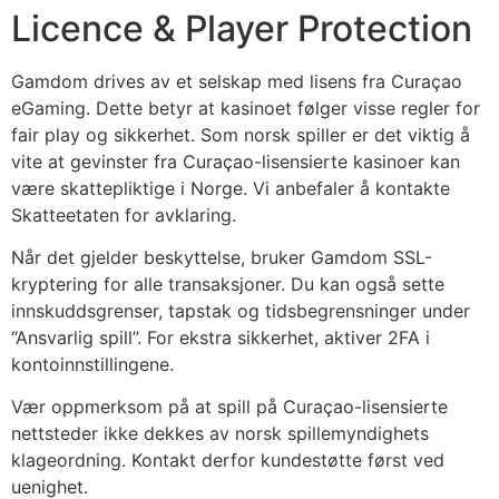
Licence & Player Protection
Gamdom drives av et selskap med lisens fra Curaçao
eGaming. Dette betyr at kasinoet følger visse regler for
fair play og sikkerhet. Som norsk spiller er det viktig å
vite at gevinster fra Curaçao-lisensierte kasinoer kan
være skattepliktige i Norge. Vi anbefaler å kontakte
Skatteetaten for avklaring.
Når det gjelder beskyttelse, bruker Gamdom SSL-
kryptering for alle transaksjoner. Du kan også sette
innskuddsgrenser, tapstak og tidsbegrensninger under
“Ansvarlig spill”. For ekstra sikkerhet, aktiver 2FA i
kontoinnstillingene.
Vær oppmerksom på at spill på Curaçao-lisensierte
nettsteder ikke dekkes av norsk spillemyndighets
klageordning. Kontakt derfor kundestøtte først ved
uenighet.