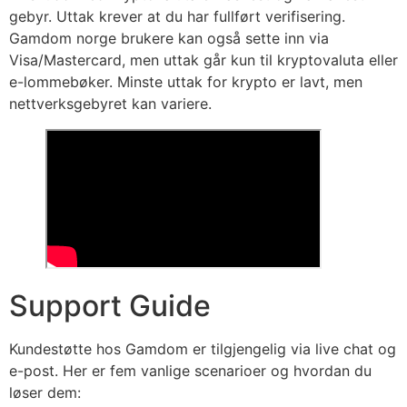
gebyr. Uttak krever at du har fullført verifisering.
Gamdom norge brukere kan også sette inn via
Visa/Mastercard, men uttak går kun til kryptovaluta eller
e-lommebøker. Minste uttak for krypto er lavt, men
nettverksgebyret kan variere.
Support Guide
Kundestøtte hos Gamdom er tilgjengelig via live chat og
e-post. Her er fem vanlige scenarioer og hvordan du
løser dem: