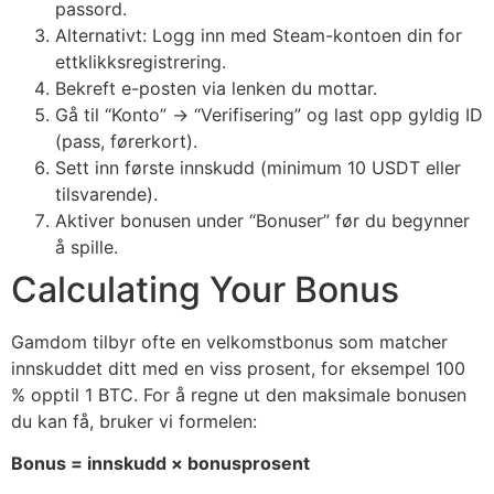
passord.
Alternativt: Logg inn med Steam-kontoen din for
ettklikksregistrering.
Bekreft e-posten via lenken du mottar.
Gå til “Konto” → “Verifisering” og last opp gyldig ID
(pass, førerkort).
Sett inn første innskudd (minimum 10 USDT eller
tilsvarende).
Aktiver bonusen under “Bonuser” før du begynner
å spille.
Calculating Your Bonus
Gamdom tilbyr ofte en velkomstbonus som matcher
innskuddet ditt med en viss prosent, for eksempel 100
% opptil 1 BTC. For å regne ut den maksimale bonusen
du kan få, bruker vi formelen:
Bonus = innskudd × bonusprosent