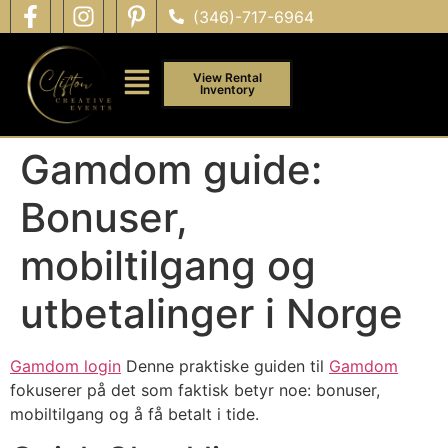
(346)-717-6964
View Rental
Inventory
Gamdom guide:
Bonuser,
mobiltilgang og
utbetalinger i Norge
Gamdom login
Denne praktiske guiden til
Gamdom
fokuserer på det som faktisk betyr noe: bonuser,
mobiltilgang og å få betalt i tide.