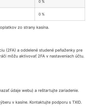
0 %
0 %
platkov zo strany kasína.
áciu (2FA) a oddelené studené peňaženky pre
Hráči môžu aktivovať 2FA v nastaveniach účtu.
ať údaje webu) a reštartujte zariadenie.
ýberu v kasíne. Kontaktujte podporu s TXID.