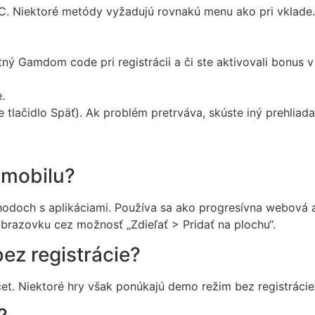
YC. Niektoré metódy vyžadujú rovnakú menu ako pri vklade.
latný Gamdom code pri registrácii a či ste aktivovali bonus 
.
tlačidlo Späť). Ak problém pretrváva, skúste iný prehliada
 mobilu?
hodoch s aplikáciami. Používa sa ako progresívna webová a
obrazovku cez možnosť „Zdieľať > Pridať na plochu“.
ez registrácie?
čet. Niektoré hry však ponúkajú demo režim bez registrácie