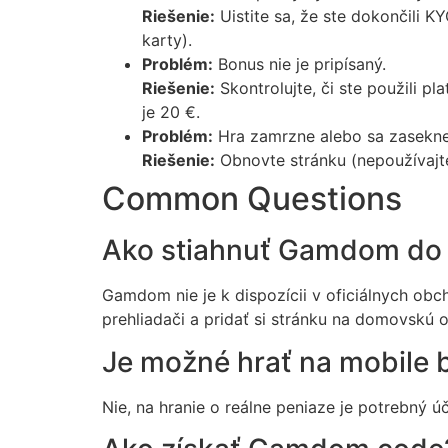
Riešenie:
Uistite sa, že ste dokončili K
karty).
Problém:
Bonus nie je pripísaný.
Riešenie:
Skontrolujte, či ste použili p
je 20 €.
Problém:
Hra zamrzne alebo sa zasekne
Riešenie:
Obnovte stránku (nepoužívajte 
Common Questions
Ako stiahnuť Gamdom do
Gamdom nie je k dispozícii v oficiálnych obc
prehliadači a pridať si stránku na domovskú 
Je možné hrať na mobile b
Nie, na hranie o reálne peniaze je potrebný ú