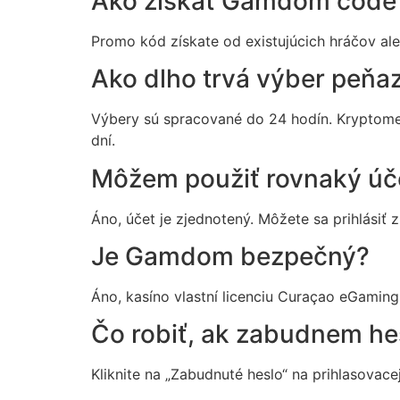
Ako získať Gamdom code
Promo kód získate od existujúcich hráčov ale
Ako dlho trvá výber peňaz
Výbery sú spracované do 24 hodín. Kryptomen
dní.
Môžem použiť rovnaký úče
Áno, účet je zjednotený. Môžete sa prihlásiť 
Je Gamdom bezpečný?
Áno, kasíno vlastní licenciu Curaçao eGaming 
Čo robiť, ak zabudnem he
Kliknite na „Zabudnuté heslo“ na prihlasovac