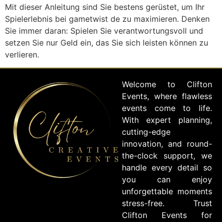
Mit dieser Anleitung sind Sie bestens gerüstet, um Ihr
Spielerlebnis bei gametwist de zu maximieren. Denken
Sie immer daran: Spielen Sie verantwortungsvoll und
setzen Sie nur Geld ein, das Sie sich leisten können zu
verlieren.
Welcome to Clifton
Events, where flawless
events come to life.
With expert planning,
cutting-edge
innovation, and round-
the-clock support, we
handle every detail so
you can enjoy
unforgettable moments
stress-free. Trust
Clifton Events for