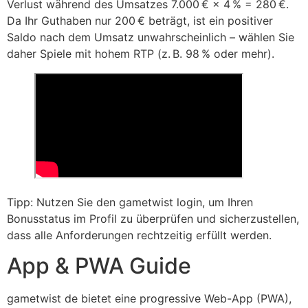
Verlust während des Umsatzes 7.000 € × 4 % = 280 €.
Da Ihr Guthaben nur 200 € beträgt, ist ein positiver
Saldo nach dem Umsatz unwahrscheinlich – wählen Sie
daher Spiele mit hohem RTP (z. B. 98 % oder mehr).
Tipp: Nutzen Sie den gametwist login, um Ihren
Bonusstatus im Profil zu überprüfen und sicherzustellen,
dass alle Anforderungen rechtzeitig erfüllt werden.
App & PWA Guide
gametwist de bietet eine progressive Web-App (PWA),