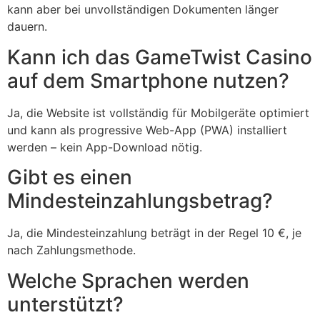
kann aber bei unvollständigen Dokumenten länger
dauern.
Kann ich das GameTwist Casino
auf dem Smartphone nutzen?
Ja, die Website ist vollständig für Mobilgeräte optimiert
und kann als progressive Web-App (PWA) installiert
werden – kein App-Download nötig.
Gibt es einen
Mindesteinzahlungsbetrag?
Ja, die Mindesteinzahlung beträgt in der Regel 10 €, je
nach Zahlungsmethode.
Welche Sprachen werden
unterstützt?