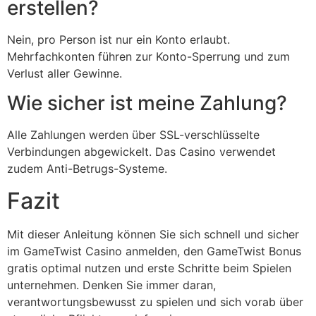
erstellen?
Nein, pro Person ist nur ein Konto erlaubt.
Mehrfachkonten führen zur Konto-Sperrung und zum
Verlust aller Gewinne.
Wie sicher ist meine Zahlung?
Alle Zahlungen werden über SSL-verschlüsselte
Verbindungen abgewickelt. Das Casino verwendet
zudem Anti-Betrugs-Systeme.
Fazit
Mit dieser Anleitung können Sie sich schnell und sicher
im GameTwist Casino anmelden, den GameTwist Bonus
gratis optimal nutzen und erste Schritte beim Spielen
unternehmen. Denken Sie immer daran,
verantwortungsbewusst zu spielen und sich vorab über