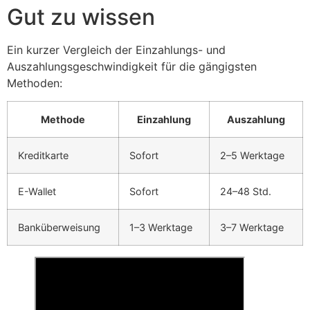
Gut zu wissen
Ein kurzer Vergleich der Einzahlungs- und
Auszahlungsgeschwindigkeit für die gängigsten
Methoden:
Methode
Einzahlung
Auszahlung
Kreditkarte
Sofort
2–5 Werktage
E-Wallet
Sofort
24–48 Std.
Banküberweisung
1–3 Werktage
3–7 Werktage