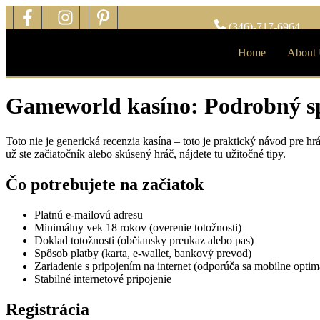
(346)-717-6964
info@cliftonce.com
Home
About
Serving all Housto
Gameworld kasíno: Podrobný sp
Toto nie je generická recenzia kasína – toto je praktický návod pre h
už ste začiatočník alebo skúsený hráč, nájdete tu užitočné tipy.
Čo potrebujete na začiatok
Platnú e-mailovú adresu
Minimálny vek 18 rokov (overenie totožnosti)
Doklad totožnosti (občiansky preukaz alebo pas)
Spôsob platby (karta, e-wallet, bankový prevod)
Zariadenie s pripojením na internet (odporúča sa mobilne opti
Stabilné internetové pripojenie
Registrácia