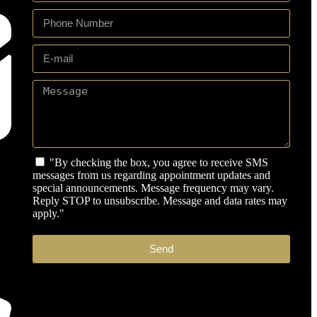
"By checking the box, you agree to receive SMS
messages from us regarding appointment updates and
special announcements. Message frequency may vary.
Reply STOP to unsubscribe. Message and data rates may
apply."
Send