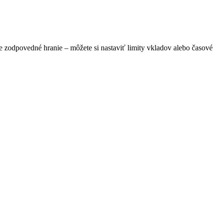
e zodpovedné hranie – môžete si nastaviť limity vkladov alebo časové