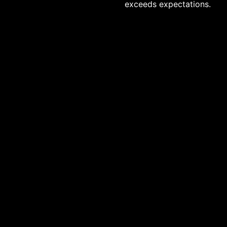
exceeds expectations.