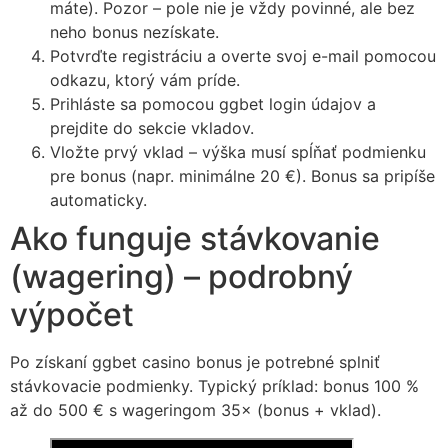
máte). Pozor – pole nie je vždy povinné, ale bez
neho bonus nezískate.
Potvrďte registráciu a overte svoj e-mail pomocou
odkazu, ktorý vám príde.
Prihláste sa pomocou ggbet login údajov a
prejdite do sekcie vkladov.
Vložte prvý vklad – výška musí spĺňať podmienku
pre bonus (napr. minimálne 20 €). Bonus sa pripíše
automaticky.
Ako funguje stávkovanie
(wagering) – podrobný
výpočet
Po získaní ggbet casino bonus je potrebné splniť
stávkovacie podmienky. Typický príklad: bonus 100 %
až do 500 € s wageringom 35× (bonus + vklad).