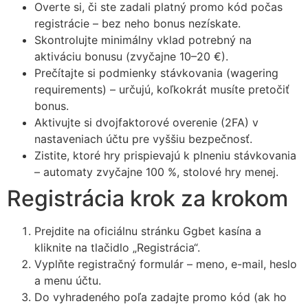
Overte si, či ste zadali platný promo kód počas
registrácie – bez neho bonus nezískate.
Skontrolujte minimálny vklad potrebný na
aktiváciu bonusu (zvyčajne 10–20 €).
Prečítajte si podmienky stávkovania (wagering
requirements) – určujú, koľkokrát musíte pretočiť
bonus.
Aktivujte si dvojfaktorové overenie (2FA) v
nastaveniach účtu pre vyššiu bezpečnosť.
Zistite, ktoré hry prispievajú k plneniu stávkovania
– automaty zvyčajne 100 %, stolové hry menej.
Registrácia krok za krokom
Prejdite na oficiálnu stránku Ggbet kasína a
kliknite na tlačidlo „Registrácia“.
Vyplňte registračný formulár – meno, e-mail, heslo
a menu účtu.
Do vyhradeného poľa zadajte promo kód (ak ho