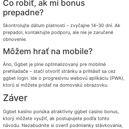
Čo robiť, ak mi bonus
prepadne?
Skontrolujte dátum platnosti – zvyčajne 14–30 dní. Ak
prepadol, kontaktujte podporu, ale nie je zaručené
obnovenie.
Môžem hrať na mobile?
Áno, Ggbet je plne optimalizovaný pre mobilné
prehliadače – stačí otvoriť stránku a prihlásiť sa cez
ggbet login. Ide o progresívnu webovú aplikáciu (PWA),
ktorú si môžete pridať na domovskú obrazovku.
Záver
Ggbet kasíno ponúka atraktívny ggbet casino bonus,
ktorý môžete využiť, ak postupujete podľa tohto
návodu. Nezabudnite si overiť podmienky stávkovania,