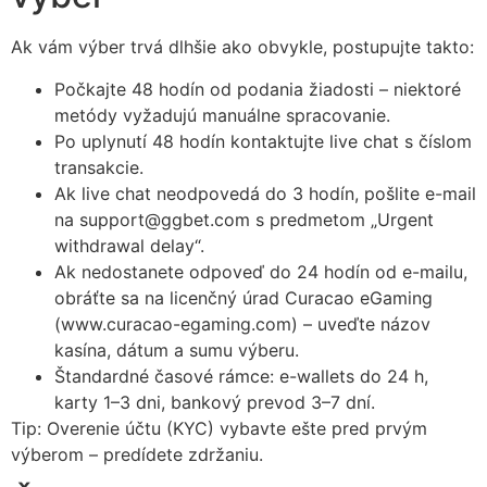
Ak vám výber trvá dlhšie ako obvykle, postupujte takto:
Počkajte 48 hodín od podania žiadosti – niektoré
metódy vyžadujú manuálne spracovanie.
Po uplynutí 48 hodín kontaktujte live chat s číslom
transakcie.
Ak live chat neodpovedá do 3 hodín, pošlite e-mail
na support@ggbet.com s predmetom „Urgent
withdrawal delay“.
Ak nedostanete odpoveď do 24 hodín od e-mailu,
obráťte sa na licenčný úrad Curacao eGaming
(www.curacao-egaming.com) – uveďte názov
kasína, dátum a sumu výberu.
Štandardné časové rámce: e-wallets do 24 h,
karty 1–3 dni, bankový prevod 3–7 dní.
Tip: Overenie účtu (KYC) vybavte ešte pred prvým
výberom – predídete zdržaniu.