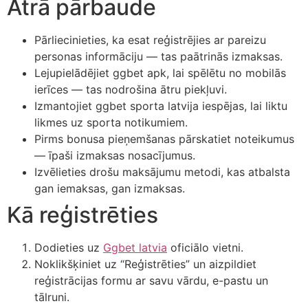
Ātrā pārbaude
Pārliecinieties, ka esat reģistrējies ar pareizu
personas informāciju — tas paātrinās izmaksas.
Lejupielādējiet ggbet apk, lai spēlētu no mobilās
ierīces — tas nodrošina ātru piekļuvi.
Izmantojiet ggbet sporta latvija iespējas, lai liktu
likmes uz sporta notikumiem.
Pirms bonusa pieņemšanas pārskatiet noteikumus
— īpaši izmaksas nosacījumus.
Izvēlieties drošu maksājumu metodi, kas atbalsta
gan iemaksas, gan izmaksas.
Kā reģistrēties
Dodieties uz
Ggbet latvia
oficiālo vietni.
Noklikšķiniet uz “Reģistrēties” un aizpildiet
reģistrācijas formu ar savu vārdu, e-pastu un
tālruni.