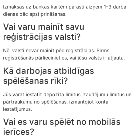
Izmaksas uz bankas kartēm parasti aizņem 1–3 darba
dienas pēc apstiprināšanas.
Vai varu mainīt savu
reģistrācijas valsti?
Nē, valsti nevar mainīt pēc reģistrācijas. Pirms
reģistrēšanās pārliecinieties, vai jūsu valsts ir atļauta.
Kā darbojas atbildīgas
spēlēšanas rīki?
Jūs varat iestatīt depozīta limitus, zaudējumu limitus un
pārtraukumu no spēlēšanas, izmantojot konta
iestatījumus.
Vai es varu spēlēt no mobilās
ierīces?