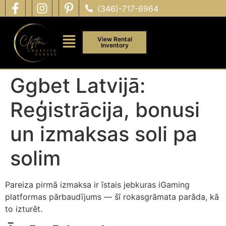
(346)-717-6964
View Rental
Inventory
Ggbet Latvijā:
Reģistrācija, bonusi
un izmaksas soli pa
solim
Pareiza pirmā izmaksa ir īstais jebkuras iGaming
platformas pārbaudījums — šī rokasgrāmata parāda, kā
to izturēt.