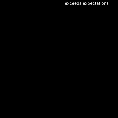
exceeds expectations.