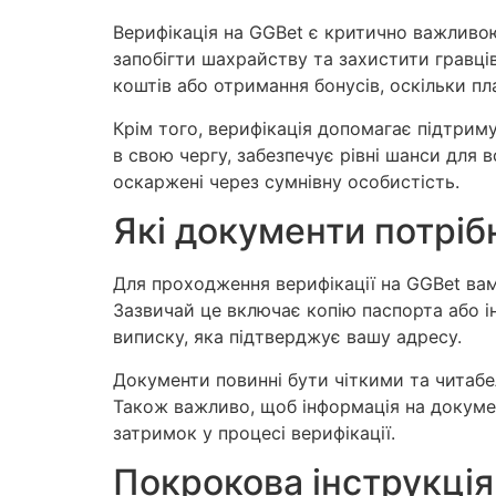
Верифікація на GGBet є критично важливо
запобігти шахрайству та захистити гравці
коштів або отримання бонусів, оскільки п
Крім того, верифікація допомагає підтрим
в свою чергу, забезпечує рівні шанси для в
оскаржені через сумнівну особистість.
Які документи потрібн
Для проходження верифікації на GGBet вам
Зазвичай це включає копію паспорта або і
виписку, яка підтверджує вашу адресу.
Документи повинні бути чіткими та читабе
Також важливо, щоб інформація на докумен
затримок у процесі верифікації.
Покрокова інструкція