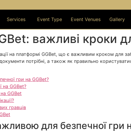
om
ton ,TX and Suburbs
Services
Event Type
Event Venues
Gallery
GBet: важливі кроки д
ації на платформі GGBet, що є важливим кроком для заб
документи потрібні, а також як правильно користуват
печної гри на GGBet?
ї на GGBet?
 на GGBet
кації?
вих гравців
GGBet
ажливою для безпечної гри 