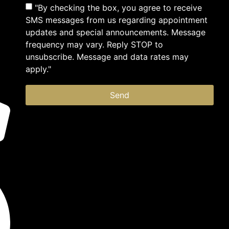
"By checking the box, you agree to receive
SMS messages from us regarding appointment
updates and special announcements. Message
frequency may vary. Reply STOP to
unsubscribe. Message and data rates may
apply."
Send