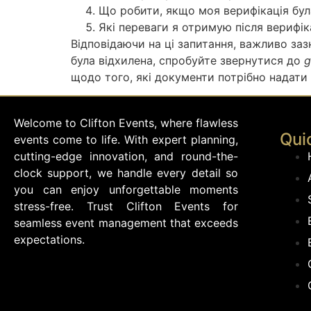
Що робити, якщо моя верифікація бул
Які переваги я отримую після верифік
Відповідаючи на ці запитання, важливо заз
була відхилена, спробуйте звернутися до
g
щодо того, які документи потрібно надати 
Welcome to Clifton Events, where flawless
Qui
events come to life. With expert planning,
cutting-edge innovation, and round-the-
clock support, we handle every detail so
you can enjoy unforgettable moments
stress-free. Trust Clifton Events for
seamless event management that exceeds
expectations.