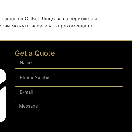
 гравців на GGBet. Якщо ваша верифікація
Вони можуть надати чіткі рекомендації
Get a Quote