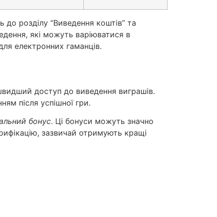
ь до розділу “Виведення коштів” та
едення, які можуть варіюватися в
 для електронних гаманців.
швидший доступ до виведення виграшів.
ям після успішної гри.
тальний бонус
. Ці бонуси можуть значно
ерифікацію, зазвичай отримують кращі