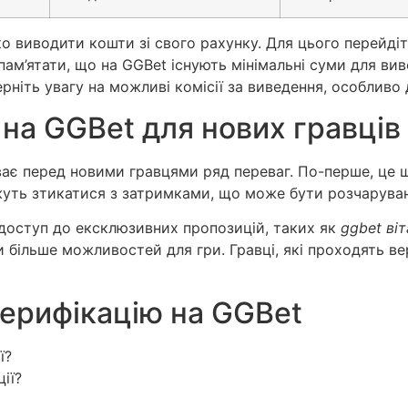
ко виводити кошти зі свого рахунку. Для цього перейдіт
ам’ятати, що на GGBet існують мінімальні суми для вив
рніть увагу на можливі комісії за виведення, особливо
 на GGBet для нових гравців
ває перед новими гравцями ряд переваг. По-перше, це 
уть зтикатися з затримками, що може бути розчаруванн
 доступ до ексклюзивних пропозицій, таких як
ggbet ві
и більше можливостей для гри. Гравці, які проходять в
верифікацію на GGBet
ї?
ії?