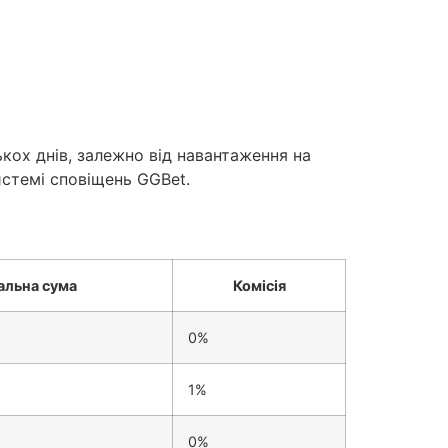
кох днів, залежно від навантаження на
истемі сповіщень GGBet.
альна сума
Комісія
0%
1%
0%