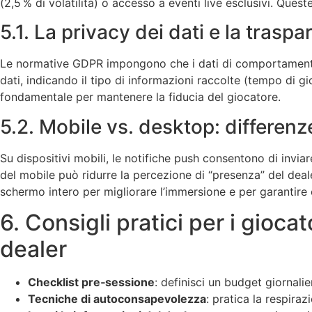
(2,5 % di volatilità) o accesso a eventi live esclusivi. Ques
5.1. La privacy dei dati e la trasp
Le normative GDPR impongono che i dati di comportamento v
dati, indicando il tipo di informazioni raccolte (tempo di g
fondamentale per mantenere la fiducia del giocatore.
5.2. Mobile vs. desktop: differenze
Su dispositivi mobili, le notifiche push consentono di invia
del mobile può ridurre la percezione di “presenza” del deal
schermo intero per migliorare l’immersione e per garantire c
6. Consigli pratici per i gioca
dealer
Checklist pre‑sessione
: definisci un budget giornali
Tecniche di autoconsapevolezza
: pratica la respira