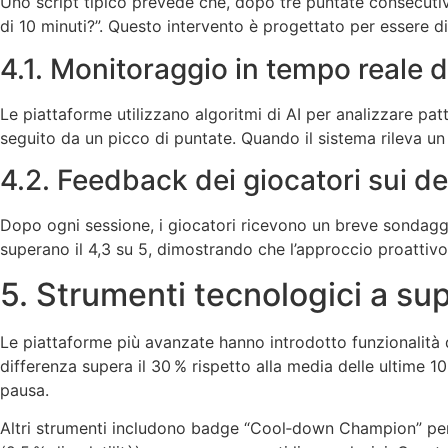
Uno script tipico prevede che, dopo tre puntate consecutive
di 10 minuti?”. Questo intervento è progettato per essere dis
4.1. Monitoraggio in tempo reale 
Le piattaforme utilizzano algoritmi di AI per analizzare pa
seguito da un picco di puntate. Quando il sistema rileva un
4.2. Feedback dei giocatori sui de
Dopo ogni sessione, i giocatori ricevono un breve sondaggio:
superano il 4,3 su 5, dimostrando che l’approccio proattiv
5. Strumenti tecnologici a su
Le piattaforme più avanzate hanno introdotto funzionalità di 
differenza supera il 30 % rispetto alla media delle ultime 10
pausa.
Altri strumenti includono badge “Cool‑down Champion” per c