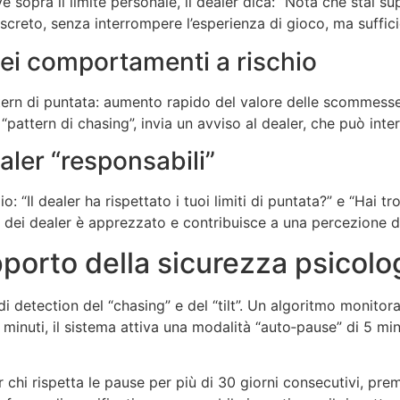
 sopra il limite personale, il dealer dica: “Nota che stai 
creto, senza interrompere l’esperienza di gioco, ma sufficien
dei comportamenti a rischio
ttern di puntata: aumento rapido del valore delle scommesse,
 “pattern di chasing”, invia un avviso al dealer, che può in
aler “responsabili”
 “Il dealer ha rispettato i tuoi limiti di puntata?” e “Hai t
o dei dealer è apprezzato e contribuisce a una percezione d
pporto della sicurezza psicolo
detection del “chasing” e del “tilt”. Un algoritmo monitora l
 minuti, il sistema attiva una modalità “auto‑pause” di 5 minu
hi rispetta le pause per più di 30 giorni consecutivi, prem