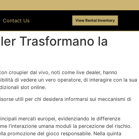
Contact Us
View Rental Inventory
ler Trasformano la
 con croupier dal vivo, noti come live dealer, hanno
bilità di vedere un vero operatore, di interagire con la sua
izionali slot online.
isorse utili per chi desidera informarsi sui meccanismi di
 principali mercati europei, evidenziando le differenze
ome l’interazione umana moduli la percezione del rischio.
ella promozione del gioco responsabile. Nella quinta