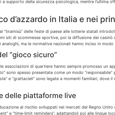
a supporto della sicurezza psicologica, mentre l’ultima offr
oco d’azzardo in Italia e nei pr
al “tiramisù” delle feste di paese alle lotterie statali introd
rimi siti di scommesse sportive, poi la diffusione dei casinò o
si analoghi, ma le normative nazionali hanno inciso in modo 
del “gioco sicuro”
 nelle associazioni di quartiere hanno sempre promosso un ap
alotto” sono spesso presentate come un modo “responsabile”
ola” e “grattacieli” sono legate a momenti familiari, dove i
e delle piattaforme live
ducazione al rischio sviluppati nei mercati del Regno Unit
nt” e “time‑limit reminders”, adattandoli poi alle lingue lo