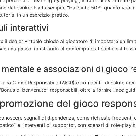
o percorsi di “learning by playing”, in cui il nuovo utent
one del bankroll: ad esempio, “Hai vinto 50 €, quanto vuoi m
torial in un esercizio pratico.
li interattivi
l dealer virtuale chiede al giocatore di impostare un limite 
sce una pausa, mostrando al contempo statistiche sul tasso d
e mentale e associazioni di gioco 
aliana Gioco Responsabile (AIGR) e con centri di salute men
e “Bonus di benvenuto” responsabili, oltre a fornire linee gu
lla promozione del gioco respon
riconoscere segnali di dipendenza, come richieste frequenti
tico” e “interventi di supporto”, con scenari di role‑playi