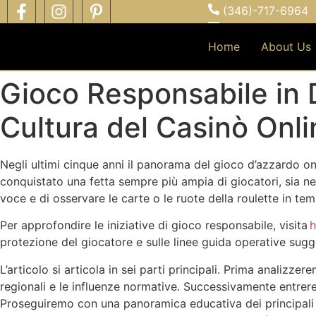
(346)-717-6964
info@cliftonce.c
Serving all Hous
Home
About Us
Gioco Responsabile in D
Cultura del Casinò Onli
Negli ultimi cinque anni il panorama del gioco d’azzardo onl
conquistato una fetta sempre più ampia di giocatori, sia nei
voce e di osservare le carte o le ruote della roulette in tem
Per approfondire le iniziative di gioco responsabile, visita
h
protezione del giocatore e sulle linee guida operative sugger
L’articolo si articola in sei parti principali. Prima analizze
regionali e le influenze normative. Successivamente entrere
Proseguiremo con una panoramica educativa dei principali o