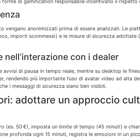
te forme di gamification responsabile incentivano il rispetto 
arenza
engano anonimizzati prima di essere analizzati. Le piatta
ioco, importi scommessi) e le misure di sicurezza adottate (
 nell’interazione con i dealer
re avvisi di pausa in tempo reale, mentre su desktop le fines
er, rendendo più importante l’uso di avatar video ad alta d
he i messaggi di sicurezza siano ben visibili.
tori: adottare un approccio cult
ero (es. 50 €), imposta un limite di tempo (45 minuti) e chia
zione profonda ogni 15 minuti, registra le emozioni in un picc