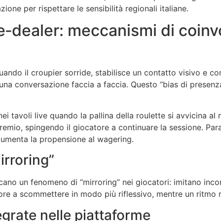
ione per rispettare le sensibilità regionali italiane.
ive‑dealer: meccanismi di coin
Quando il croupier sorride, stabilisce un contatto visivo e co
a una conversazione faccia a faccia. Questo “bias di presenz
 nei tavoli live quando la pallina della roulette si avvicina 
remio, spingendo il giocatore a continuare la sessione. Paral
 – aumenta la propensione al wagering.
mirroring”
scano un fenomeno di “mirroring” nei giocatori: imitano inco
tore a scommettere in modo più riflessivo, mentre un ritmo 
egrate nelle piattaforme