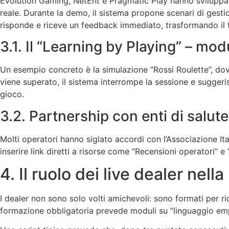
Evolution Gaming, NetEnt e Pragmatic Play hanno sviluppat
reale. Durante la demo, il sistema propone scenari di gesti
risponde e riceve un feedback immediato, trasformando il tu
3.1. Il “Learning by Playing” – modu
Un esempio concreto è la simulazione “Rossi Roulette”, dove i
viene superato, il sistema interrompe la sessione e suggeri
gioco.
3.2. Partnership con enti di salut
Molti operatori hanno siglato accordi con l’Associazione It
inserire link diretti a risorse come “Recensioni operatori” 
4. Il ruolo dei live dealer ne
I dealer non sono solo volti amichevoli: sono formati per 
formazione obbligatoria prevede moduli su “linguaggio empa