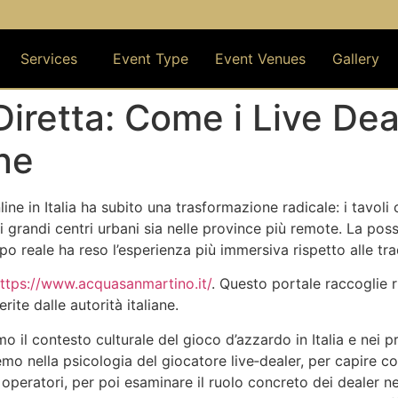
om
ton ,TX and Suburbs
Services
Event Type
Event Venues
Gallery
iretta: Come i Live Dea
ne
ine in Italia ha subito una trasformazione radicale: i tavoli
 grandi centri urbani sia nelle province più remote. La possi
po reale ha reso l’esperienza più immersiva rispetto alle trad
ttps://www.acquasanmartino.it/
. Questo portale raccoglie r
ite dalle autorità italiane.
remo il contesto culturale del gioco d’azzardo in Italia e nei
mo nella psicologia del giocatore live‑dealer, per capire c
peratori, per poi esaminare il ruolo concreto dei dealer n