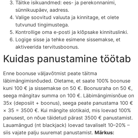
Täitke isikuandmed: ees- ja perekonnanimi,
sünnikuupäev, aadress.
Valige soovitud valuuta ja kinnitage, et olete
tutvunud tingimustega.
Kontrollige oma e-posti ja klõpsake kinnituslinki.
Logige sisse ja tehke esimene sissemakse, et
aktiveerida tervitusboonus.
Kuidas panustamine töötab
Enne boonuse väljavõtmist peate täitma
läbimängimisnõuded. Oletame, et saate 100% boonuse
kuni 100 € ja sissemakse on 50 €. Boonusraha on 50 €,
seega mängitav summa on 100 €. Läbimängimisnõue on
35x (deposiit + boonus), seega peate panustama 100 €
× 35 = 3500 €. Kui mängite slotikaid, mis loevad 100%
panusest, on nõue täidetud pärast 3500 € panustamist.
Lauamängud (nt blackjack) loevad tavaliselt 10–20% –
siis vajate palju suuremat panustamist.
Märkus: