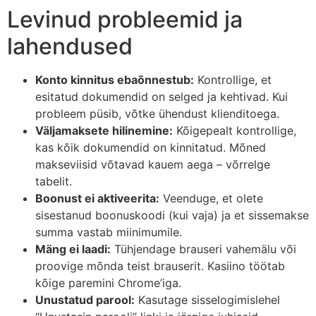
Levinud probleemid ja
lahendused
Konto kinnitus ebaõnnestub:
Kontrollige, et
esitatud dokumendid on selged ja kehtivad. Kui
probleem püsib, võtke ühendust klienditoega.
Väljamaksete hilinemine:
Kõigepealt kontrollige,
kas kõik dokumendid on kinnitatud. Mõned
makseviisid võtavad kauem aega – võrrelge
tabelit.
Boonust ei aktiveerita:
Veenduge, et olete
sisestanud boonuskoodi (kui vaja) ja et sissemakse
summa vastab miinimumile.
Mäng ei laadi:
Tühjendage brauseri vahemälu või
proovige mõnda teist brauserit. Kasiino töötab
kõige paremini Chrome’iga.
Unustatud parool:
Kasutage sisselogimislehel