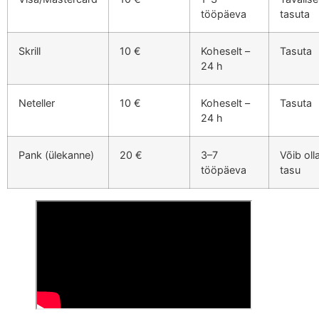
tööpäeva
tasuta
Skrill
10 €
Koheselt –
Tasuta
24 h
Neteller
10 €
Koheselt –
Tasuta
24 h
Pank (ülekanne)
20 €
3–7
Võib oll
tööpäeva
tasu