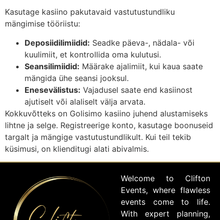
Kasutage kasiino pakutavaid vastutustundliku
mängimise tööriistu:
Deposiidilimiidid:
Seadke päeva-, nädala- või
kuulimiit, et kontrollida oma kulutusi.
Seansilimiidid:
Määrake ajalimiit, kui kaua saate
mängida ühe seansi jooksul.
Enesevälistus:
Vajadusel saate end kasiinost
ajutiselt või alaliselt välja arvata.
Kokkuvõtteks on Golisimo kasiino juhend alustamiseks
lihtne ja selge. Registreerige konto, kasutage boonuseid
targalt ja mängige vastutustundlikult. Kui teil tekib
küsimusi, on klienditugi alati abivalmis.
Welcome to Clifton
Events, where flawless
events come to life.
With expert planning,