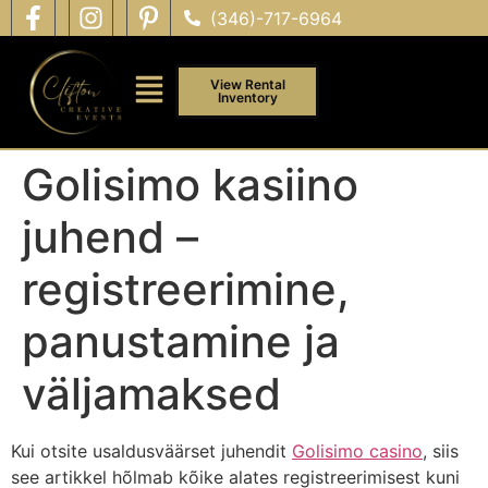
(346)-717-6964
View Rental
Inventory
Golisimo kasiino
juhend –
registreerimine,
panustamine ja
väljamaksed
Kui otsite usaldusväärset juhendit
Golisimo casino
, siis
see artikkel hõlmab kõike alates registreerimisest kuni