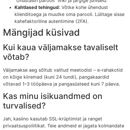
“Unustasin parooli” linki ja järgige juhiseid.
Kahtlased tehingud:
Võtke kohe ühendust
klienditoega ja muutke oma parooli. Lülitage sisse
kahefaktoriline autentimine (2FA).
Mängijad küsivad
Kui kaua väljamakse tavaliselt
võtab?
Väljamakse aeg sõltub valitud meetodist – e-rahakotid
on kõige kiiremad (kuni 24 tundi), pangakaardid
võtavad 1–3 tööpäeva ja pangasüsteed kuni 7 päeva.
Kas minu isikuandmed on
turvalised?
Jah, kasiino kasutab SSL-krüptimist ja ranget
privaatsuspoliitikat. Teie andmeid ei jagata kolmandate