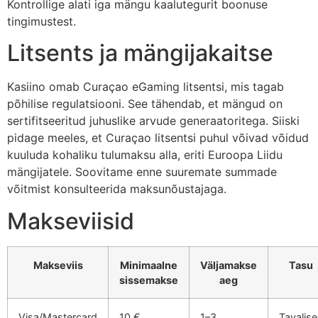
Kontrollige alati iga mängu kaalutegurit boonuse
tingimustest.
Litsents ja mängijakaitse
Kasiino omab Curaçao eGaming litsentsi, mis tagab
põhilise regulatsiooni. See tähendab, et mängud on
sertifitseeritud juhuslike arvude generaatoritega. Siiski
pidage meeles, et Curaçao litsentsi puhul võivad võidud
kuuluda kohaliku tulumaksu alla, eriti Euroopa Liidu
mängijatele. Soovitame enne suuremate summade
võitmist konsulteerida maksunõustajaga.
Makseviisid
Makseviis
Minimaalne
Väljamakse
Tasu
sissemakse
aeg
Visa/Mastercard
10 €
1–3
Tavalise