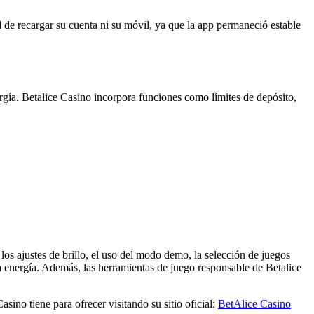
d de recargar su cuenta ni su móvil, ya que la app permaneció estable
rgía. Betalice Casino incorpora funciones como límites de depósito,
los ajustes de brillo, el uso del modo demo, la selección de juegos
a energía. Además, las herramientas de juego responsable de Betalice
sino tiene para ofrecer visitando su sitio oficial:
BetAlice Casino