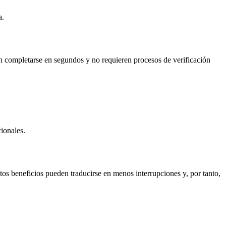
a.
n completarse en segundos y no requieren procesos de verificación
ionales.
tos beneficios pueden traducirse en menos interrupciones y, por tanto,