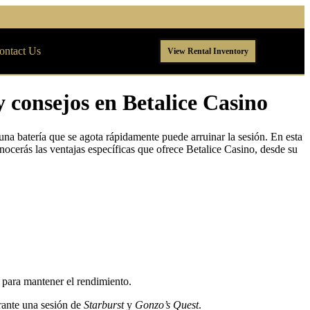
ontact Us
View Rental Inventory
y consejos en Betalice Casino
una batería que se agota rápidamente puede arruinar la sesión. En esta
ocerás las ventajas específicas que ofrece Betalice Casino, desde su
 para mantener el rendimiento.
urante una sesión de
Starburst
y
Gonzo’s Quest
.