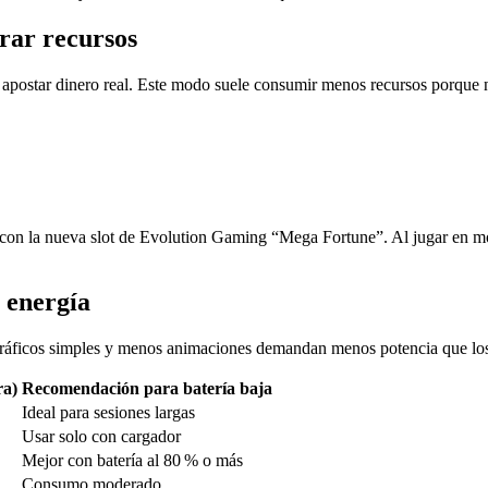
rar recursos
postar dinero real. Este modo suele consumir menos recursos porque no 
e con la nueva slot de Evolution Gaming “Mega Fortune”. Al jugar en 
 energía
gráficos simples y menos animaciones demandan menos potencia que los 
ra)
Recomendación para batería baja
Ideal para sesiones largas
Usar solo con cargador
Mejor con batería al 80 % o más
Consumo moderado