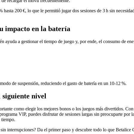
 de recargar el móvil frecuentemente.
 hasta 200 €, lo que le permitió jugar dos sesiones de 3 h sin necesida
u impacto en la batería
ién ayuda a gestionar el tiempo de juego y, por ende, el consumo de ene
a modo de suspensión, reduciendo el gasto de batería en un 10‑12 %.
 siguiente nivel
portante como elegir los mejores bonos o los juegos más divertidos. Con 
rograma VIP, puedes disfrutar de sesiones largas sin preocuparte por l
 tiempo.
sin interrupciones? Da el primer paso y descubre todo lo que Betalice Ca