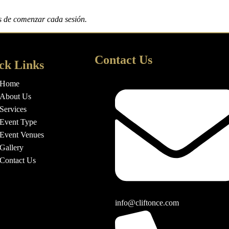
es de comenzar cada sesión.
Contact Us
ck Links
Home
About Us
Services
Event Type
Event Venues
Gallery
Contact Us
info@cliftonce.com