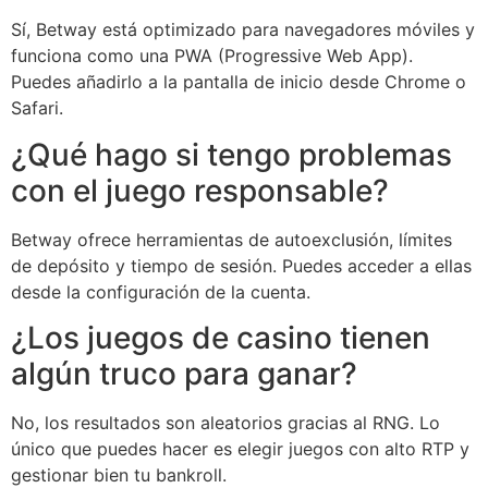
Sí, Betway está optimizado para navegadores móviles y
funciona como una PWA (Progressive Web App).
Puedes añadirlo a la pantalla de inicio desde Chrome o
Safari.
¿Qué hago si tengo problemas
con el juego responsable?
Betway ofrece herramientas de autoexclusión, límites
de depósito y tiempo de sesión. Puedes acceder a ellas
desde la configuración de la cuenta.
¿Los juegos de casino tienen
algún truco para ganar?
No, los resultados son aleatorios gracias al RNG. Lo
único que puedes hacer es elegir juegos con alto RTP y
gestionar bien tu bankroll.