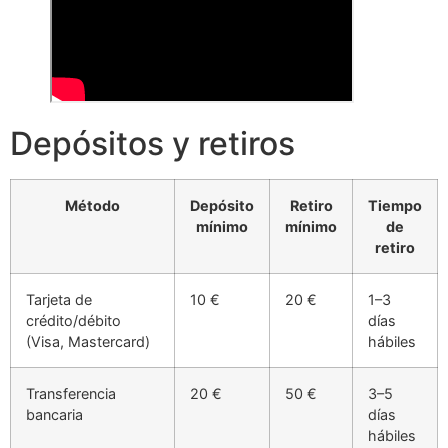
Depósitos y retiros
Método
Depósito
Retiro
Tiempo
mínimo
mínimo
de
retiro
Tarjeta de
10 €
20 €
1–3
crédito/débito
días
(Visa, Mastercard)
hábiles
Transferencia
20 €
50 €
3–5
bancaria
días
hábiles