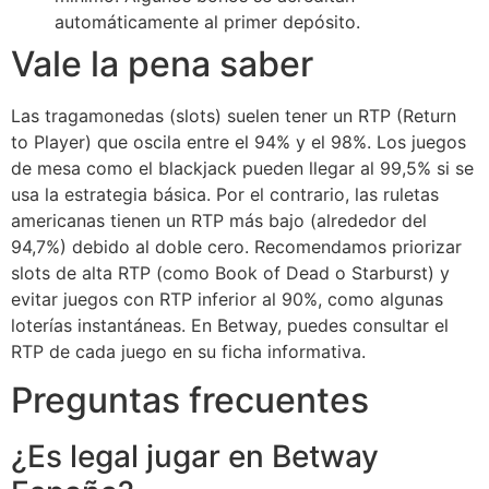
automáticamente al primer depósito.
Vale la pena saber
Las tragamonedas (slots) suelen tener un RTP (Return
to Player) que oscila entre el 94% y el 98%. Los juegos
de mesa como el blackjack pueden llegar al 99,5% si se
usa la estrategia básica. Por el contrario, las ruletas
americanas tienen un RTP más bajo (alrededor del
94,7%) debido al doble cero. Recomendamos priorizar
slots de alta RTP (como Book of Dead o Starburst) y
evitar juegos con RTP inferior al 90%, como algunas
loterías instantáneas. En Betway, puedes consultar el
RTP de cada juego en su ficha informativa.
Preguntas frecuentes
¿Es legal jugar en Betway