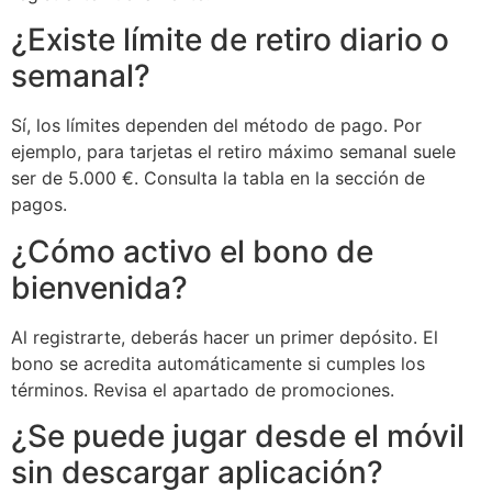
¿Existe límite de retiro diario o
semanal?
Sí, los límites dependen del método de pago. Por
ejemplo, para tarjetas el retiro máximo semanal suele
ser de 5.000 €. Consulta la tabla en la sección de
pagos.
¿Cómo activo el bono de
bienvenida?
Al registrarte, deberás hacer un primer depósito. El
bono se acredita automáticamente si cumples los
términos. Revisa el apartado de promociones.
¿Se puede jugar desde el móvil
sin descargar aplicación?