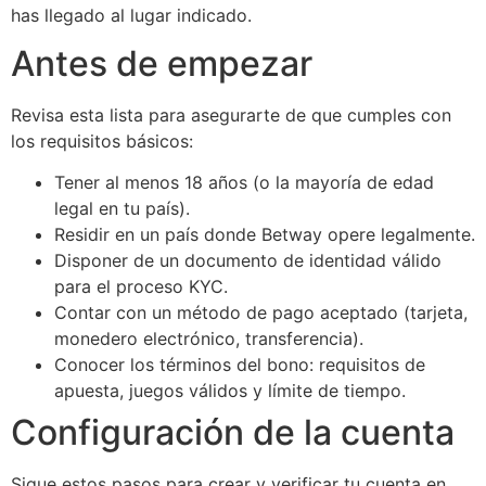
has llegado al lugar indicado.
Antes de empezar
Revisa esta lista para asegurarte de que cumples con
los requisitos básicos:
Tener al menos 18 años (o la mayoría de edad
legal en tu país).
Residir en un país donde Betway opere legalmente.
Disponer de un documento de identidad válido
para el proceso KYC.
Contar con un método de pago aceptado (tarjeta,
monedero electrónico, transferencia).
Conocer los términos del bono: requisitos de
apuesta, juegos válidos y límite de tiempo.
Configuración de la cuenta
Sigue estos pasos para crear y verificar tu cuenta en