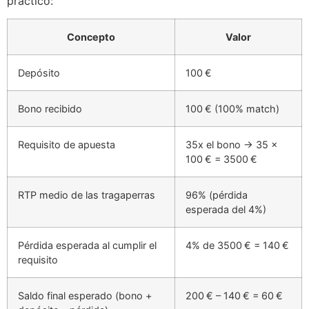
práctico:
Concepto
Valor
Depósito
100 €
Bono recibido
100 € (100% match)
Requisito de apuesta
35x el bono → 35 ×
100 € = 3500 €
RTP medio de las tragaperras
96% (pérdida
esperada del 4%)
Pérdida esperada al cumplir el
4% de 3500 € = 140 €
requisito
Saldo final esperado (bono +
200 € – 140 € = 60 €