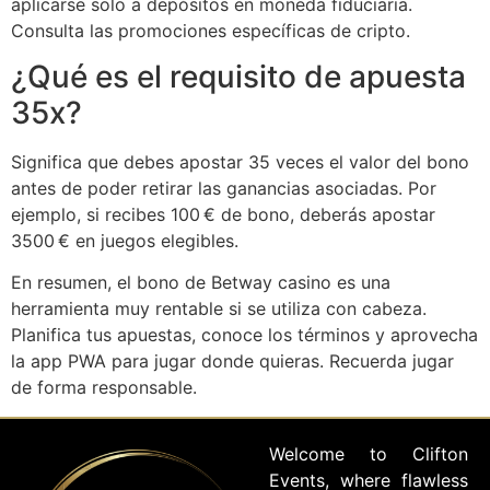
aplicarse solo a depósitos en moneda fiduciaria.
Consulta las promociones específicas de cripto.
¿Qué es el requisito de apuesta
35x?
Significa que debes apostar 35 veces el valor del bono
antes de poder retirar las ganancias asociadas. Por
ejemplo, si recibes 100 € de bono, deberás apostar
3500 € en juegos elegibles.
En resumen, el bono de Betway casino es una
herramienta muy rentable si se utiliza con cabeza.
Planifica tus apuestas, conoce los términos y aprovecha
la app PWA para jugar donde quieras. Recuerda jugar
de forma responsable.
Welcome to Clifton
Events, where flawless