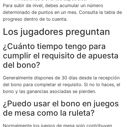
Para subir de nivel, debes acumular un número
determinado de puntos en un mes. Consulta la tabla de
progreso dentro de tu cuenta.
Los jugadores preguntan
¿Cuánto tiempo tengo para
cumplir el requisito de apuesta
del bono?
Generalmente dispones de 30 días desde la recepción
del bono para completar el requisito. Si no lo haces, el
bono y las ganancias asociadas se pierden.
¿Puedo usar el bono en juegos
de mesa como la ruleta?
Normalmente los juegos de mesa solo contribuyen