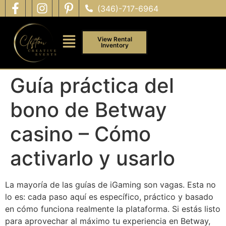
(346)-717-6964
View Rental
Inventory
Guía práctica del
bono de Betway
casino – Cómo
activarlo y usarlo
La mayoría de las guías de iGaming son vagas. Esta no
lo es: cada paso aquí es específico, práctico y basado
en cómo funciona realmente la plataforma. Si estás listo
para aprovechar al máximo tu experiencia en Betway,