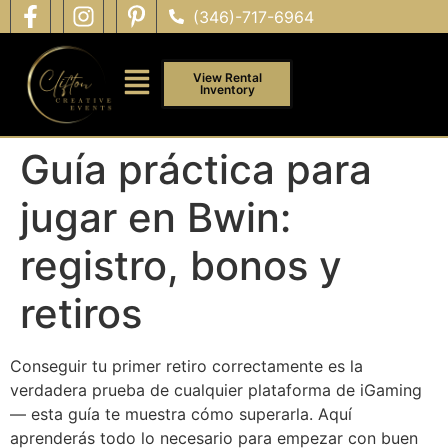
(346)-717-6964
View Rental
Inventory
Guía práctica para
jugar en Bwin:
registro, bonos y
retiros
Conseguir tu primer retiro correctamente es la
verdadera prueba de cualquier plataforma de iGaming
— esta guía te muestra cómo superarla. Aquí
aprenderás todo lo necesario para empezar con buen