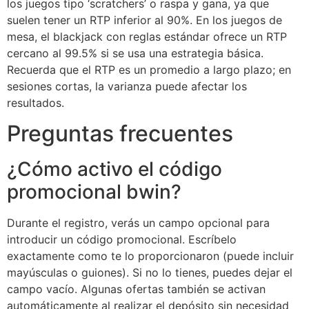
los juegos tipo ‘scratchers’ o raspa y gana, ya que
suelen tener un RTP inferior al 90%. En los juegos de
mesa, el blackjack con reglas estándar ofrece un RTP
cercano al 99.5% si se usa una estrategia básica.
Recuerda que el RTP es un promedio a largo plazo; en
sesiones cortas, la varianza puede afectar los
resultados.
Preguntas frecuentes
¿Cómo activo el código
promocional bwin?
Durante el registro, verás un campo opcional para
introducir un código promocional. Escríbelo
exactamente como te lo proporcionaron (puede incluir
mayúsculas o guiones). Si no lo tienes, puedes dejar el
campo vacío. Algunas ofertas también se activan
automáticamente al realizar el depósito sin necesidad