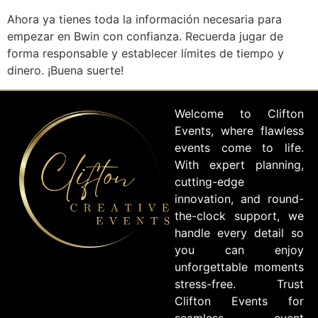
Ahora ya tienes toda la información necesaria para
empezar en Bwin con confianza. Recuerda jugar de
forma responsable y establecer límites de tiempo y
dinero. ¡Buena suerte!
Welcome to Clifton
Events, where flawless
events come to life.
With expert planning,
cutting-edge
innovation, and round-
the-clock support, we
handle every detail so
you can enjoy
unforgettable moments
stress-free. Trust
Clifton Events for
seamless event