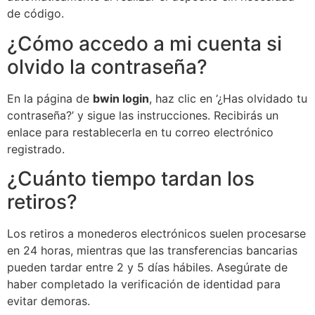
de código.
¿Cómo accedo a mi cuenta si
olvido la contraseña?
En la página de
bwin login
, haz clic en ‘¿Has olvidado tu
contraseña?’ y sigue las instrucciones. Recibirás un
enlace para restablecerla en tu correo electrónico
registrado.
¿Cuánto tiempo tardan los
retiros?
Los retiros a monederos electrónicos suelen procesarse
en 24 horas, mientras que las transferencias bancarias
pueden tardar entre 2 y 5 días hábiles. Asegúrate de
haber completado la verificación de identidad para
evitar demoras.