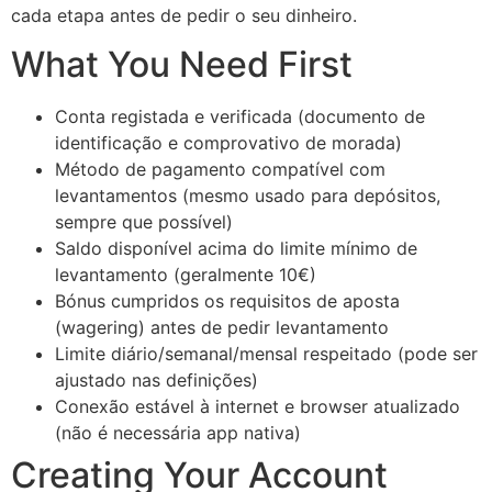
cada etapa antes de pedir o seu dinheiro.
What You Need First
Conta registada e verificada (documento de
identificação e comprovativo de morada)
Método de pagamento compatível com
levantamentos (mesmo usado para depósitos,
sempre que possível)
Saldo disponível acima do limite mínimo de
levantamento (geralmente 10€)
Bónus cumpridos os requisitos de aposta
(wagering) antes de pedir levantamento
Limite diário/semanal/mensal respeitado (pode ser
ajustado nas definições)
Conexão estável à internet e browser atualizado
(não é necessária app nativa)
Creating Your Account