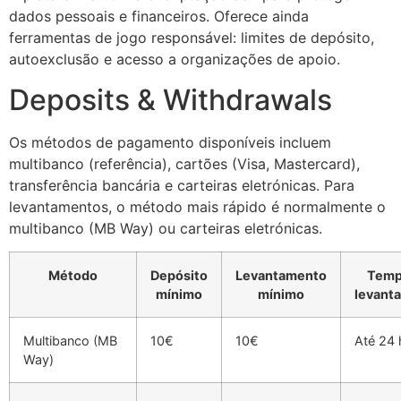
dados pessoais e financeiros. Oferece ainda
ferramentas de jogo responsável: limites de depósito,
autoexclusão e acesso a organizações de apoio.
Deposits & Withdrawals
Os métodos de pagamento disponíveis incluem
multibanco (referência), cartões (Visa, Mastercard),
transferência bancária e carteiras eletrónicas. Para
levantamentos, o método mais rápido é normalmente o
multibanco (MB Way) ou carteiras eletrónicas.
Método
Depósito
Levantamento
Temp
mínimo
mínimo
levant
Multibanco (MB
10€
10€
Até 24 
Way)