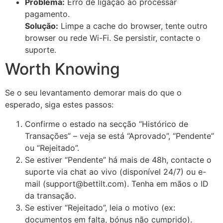
Problema:
Erro de ligação ao processar
pagamento.
Solução:
Limpe a cache do browser, tente outro
browser ou rede Wi-Fi. Se persistir, contacte o
suporte.
Worth Knowing
Se o seu levantamento demorar mais do que o
esperado, siga estes passos:
Confirme o estado na secção “Histórico de
Transações” – veja se está “Aprovado”, “Pendente”
ou “Rejeitado”.
Se estiver “Pendente” há mais de 48h, contacte o
suporte via chat ao vivo (disponível 24/7) ou e-
mail (support@bettilt.com). Tenha em mãos o ID
da transação.
Se estiver “Rejeitado”, leia o motivo (ex:
documentos em falta, bónus não cumprido).