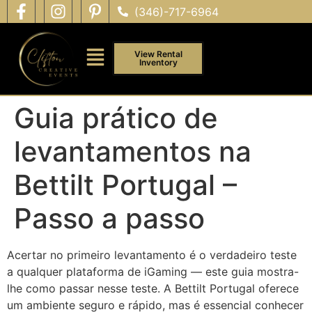
(346)-717-6964
View Rental
Inventory
Guia prático de
levantamentos na
Bettilt Portugal –
Passo a passo
Acertar no primeiro levantamento é o verdadeiro teste
a qualquer plataforma de iGaming — este guia mostra-
lhe como passar nesse teste. A Bettilt Portugal oferece
um ambiente seguro e rápido, mas é essencial conhecer