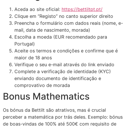
Aceda ao site oficial:
https://bettiltpt.pt/
Clique em “Registo” no canto superior direito
Preencha o formulário com dados reais (nome, e-
mail, data de nascimento, morada)
Escolha a moeda (EUR recomendado para
Portugal)
Aceite os termos e condições e confirme que é
maior de 18 anos
Verifique o seu e-mail através do link enviado
Complete a verificação de identidade (KYC)
enviando documento de identificação e
comprovativo de morada
Bonus Mathematics
Os bónus da Bettilt são atrativos, mas é crucial
perceber a matemática por trás deles. Exemplo: bónus
de boas-vindas de 100% até 500€ com requisito de