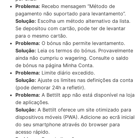
Problema:
Recebo mensagem “Método de
pagamento não suportado para levantamento”.
Solução:
Escolha um método alternativo da lista.
Se depositou com cartão, pode ter de levantar
para o mesmo cartão.
Problema:
O bónus não permite levantamento.
Solução:
Leia os termos do bónus. Provavelmente
ainda não cumpriu o wagering. Consulte o saldo
de bónus na página Minha Conta.
Problema:
Limite diário excedido.
Solução:
Ajuste os limites nas definições da conta
(pode demorar 24h a refletir).
Problema:
A Bettilt app não está disponível na loja
de aplicações.
Solução:
A Bettilt oferece um site otimizado para
dispositivos móveis (PWA). Adicione ao ecrã inicial
do seu smartphone através do browser para
acesso rápido.