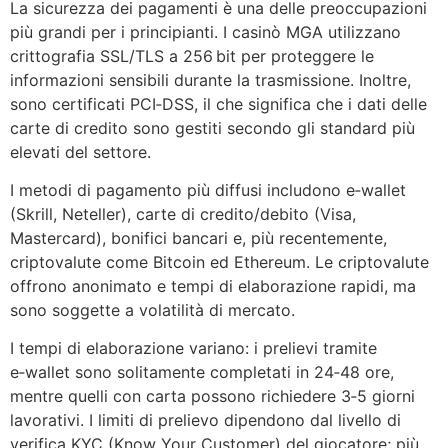
La sicurezza dei pagamenti è una delle preoccupazioni
più grandi per i principianti. I casinò MGA utilizzano
crittografia SSL/TLS a 256 bit per proteggere le
informazioni sensibili durante la trasmissione. Inoltre,
sono certificati PCI‑DSS, il che significa che i dati delle
carte di credito sono gestiti secondo gli standard più
elevati del settore.
I metodi di pagamento più diffusi includono e‑wallet
(Skrill, Neteller), carte di credito/debito (Visa,
Mastercard), bonifici bancari e, più recentemente,
criptovalute come Bitcoin ed Ethereum. Le criptovalute
offrono anonimato e tempi di elaborazione rapidi, ma
sono soggette a volatilità di mercato.
I tempi di elaborazione variano: i prelievi tramite
e‑wallet sono solitamente completati in 24‑48 ore,
mentre quelli con carta possono richiedere 3‑5 giorni
lavorativi. I limiti di prelievo dipendono dal livello di
verifica KYC (Know Your Customer) del giocatore; più