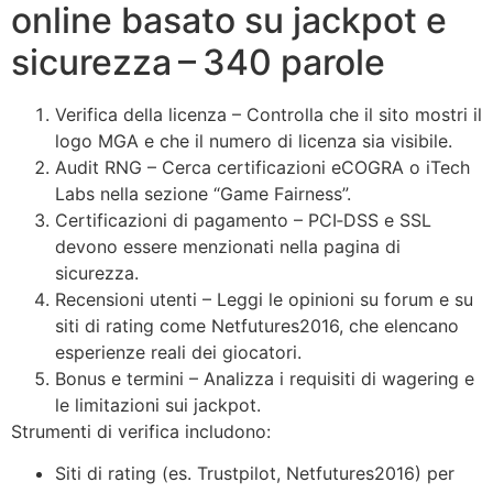
online basato su jackpot e
sicurezza – 340 parole
Verifica della licenza – Controlla che il sito mostri il
logo MGA e che il numero di licenza sia visibile.
Audit RNG – Cerca certificazioni eCOGRA o iTech
Labs nella sezione “Game Fairness”.
Certificazioni di pagamento – PCI‑DSS e SSL
devono essere menzionati nella pagina di
sicurezza.
Recensioni utenti – Leggi le opinioni su forum e su
siti di rating come Netfutures2016, che elencano
esperienze reali dei giocatori.
Bonus e termini – Analizza i requisiti di wagering e
le limitazioni sui jackpot.
Strumenti di verifica includono:
Siti di rating (es. Trustpilot, Netfutures2016) per