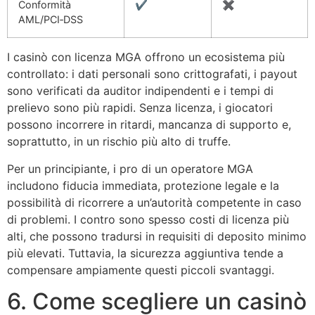
Conformità
✔︎
✖︎
AML/PCI‑DSS
I casinò con licenza MGA offrono un ecosistema più
controllato: i dati personali sono crittografati, i payout
sono verificati da auditor indipendenti e i tempi di
prelievo sono più rapidi. Senza licenza, i giocatori
possono incorrere in ritardi, mancanza di supporto e,
soprattutto, in un rischio più alto di truffe.
Per un principiante, i pro di un operatore MGA
includono fiducia immediata, protezione legale e la
possibilità di ricorrere a un’autorità competente in caso
di problemi. I contro sono spesso costi di licenza più
alti, che possono tradursi in requisiti di deposito minimo
più elevati. Tuttavia, la sicurezza aggiuntiva tende a
compensare ampiamente questi piccoli svantaggi.
6. Come scegliere un casinò