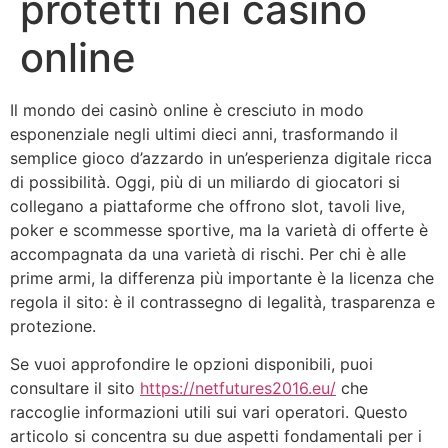
protetti nei casinò
online
Il mondo dei casinò online è cresciuto in modo
esponenziale negli ultimi dieci anni, trasformando il
semplice gioco d’azzardo in un’esperienza digitale ricca
di possibilità. Oggi, più di un miliardo di giocatori si
collegano a piattaforme che offrono slot, tavoli live,
poker e scommesse sportive, ma la varietà di offerte è
accompagnata da una varietà di rischi. Per chi è alle
prime armi, la differenza più importante è la licenza che
regola il sito: è il contrassegno di legalità, trasparenza e
protezione.
Se vuoi approfondire le opzioni disponibili, puoi
consultare il sito
https://netfutures2016.eu/
che
raccoglie informazioni utili sui vari operatori. Questo
articolo si concentra su due aspetti fondamentali per i