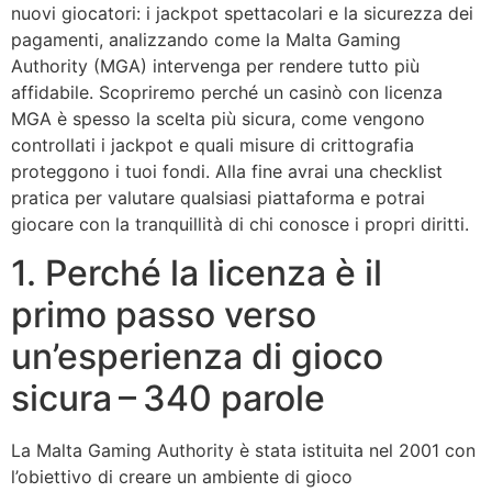
nuovi giocatori: i jackpot spettacolari e la sicurezza dei
pagamenti, analizzando come la Malta Gaming
Authority (MGA) intervenga per rendere tutto più
affidabile. Scopriremo perché un casinò con licenza
MGA è spesso la scelta più sicura, come vengono
controllati i jackpot e quali misure di crittografia
proteggono i tuoi fondi. Alla fine avrai una checklist
pratica per valutare qualsiasi piattaforma e potrai
giocare con la tranquillità di chi conosce i propri diritti.
1. Perché la licenza è il
primo passo verso
un’esperienza di gioco
sicura – 340 parole
La Malta Gaming Authority è stata istituita nel 2001 con
l’obiettivo di creare un ambiente di gioco