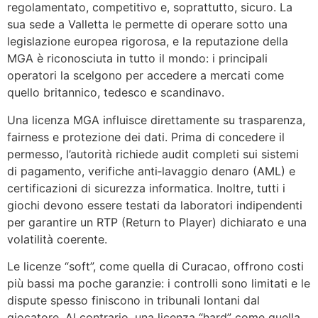
regolamentato, competitivo e, soprattutto, sicuro. La
sua sede a Valletta le permette di operare sotto una
legislazione europea rigorosa, e la reputazione della
MGA è riconosciuta in tutto il mondo: i principali
operatori la scelgono per accedere a mercati come
quello britannico, tedesco e scandinavo.
Una licenza MGA influisce direttamente su trasparenza,
fairness e protezione dei dati. Prima di concedere il
permesso, l’autorità richiede audit completi sui sistemi
di pagamento, verifiche anti‑lavaggio denaro (AML) e
certificazioni di sicurezza informatica. Inoltre, tutti i
giochi devono essere testati da laboratori indipendenti
per garantire un RTP (Return to Player) dichiarato e una
volatilità coerente.
Le licenze “soft”, come quella di Curacao, offrono costi
più bassi ma poche garanzie: i controlli sono limitati e le
dispute spesso finiscono in tribunali lontani dal
giocatore. Al contrario, una licenza “hard” come quella