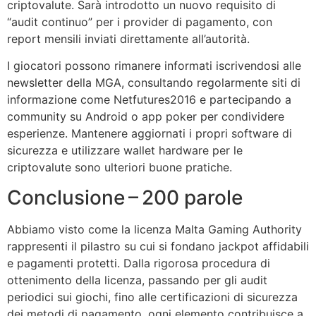
criptovalute. Sarà introdotto un nuovo requisito di
“audit continuo” per i provider di pagamento, con
report mensili inviati direttamente all’autorità.
I giocatori possono rimanere informati iscrivendosi alle
newsletter della MGA, consultando regolarmente siti di
informazione come Netfutures2016 e partecipando a
community su Android o app poker per condividere
esperienze. Mantenere aggiornati i propri software di
sicurezza e utilizzare wallet hardware per le
criptovalute sono ulteriori buone pratiche.
Conclusione – 200 parole
Abbiamo visto come la licenza Malta Gaming Authority
rappresenti il pilastro su cui si fondano jackpot affidabili
e pagamenti protetti. Dalla rigorosa procedura di
ottenimento della licenza, passando per gli audit
periodici sui giochi, fino alle certificazioni di sicurezza
dei metodi di pagamento, ogni elemento contribuisce a