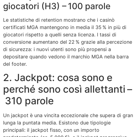
giocatori (H3) – 100 parole
Le statistiche di retention mostrano che i casinò
certificati MGA mantengono in media il 35 % in più di
giocatori rispetto a quelli senza licenza. I tassi di
conversione aumentano del 22 % grazie alla percezione
di sicurezza: i nuovi utenti sono più propensi a
depositare quando vedono il marchio MGA nella barra
del footer.
2. Jackpot: cosa sono e
perché sono così allettanti –
310 parole
Un jackpot è una vincita eccezionale che supera di gran
lunga la puntata media. Esistono due tipologie
principali: il jackpot fisso, con un importo