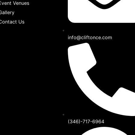
Event Venues
Gallery
Contact Us
info@cliftonce.com
(346)-717-6964