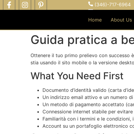
(346)-717-6964
info@cliftonce.c
Serving all Hous
Home
About Us
Guida pratica a be
Ottenere il tuo primo prelievo con successo è
stia usando il sito mobile o la versione desk
What You Need First
Documento d’identità valido (carta d’ide
Un indirizzo email attivo e un numero di
Un metodo di pagamento accettato (carta
Connessione internet stabile per evitare 
Familiarità con i termini e le condizioni, 
Account su un portafoglio elettronico com