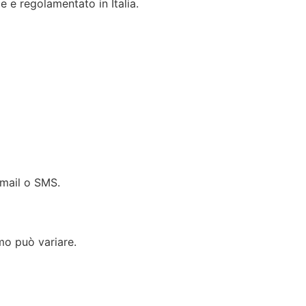
 e regolamentato in Italia.
email o SMS.
mo può variare.