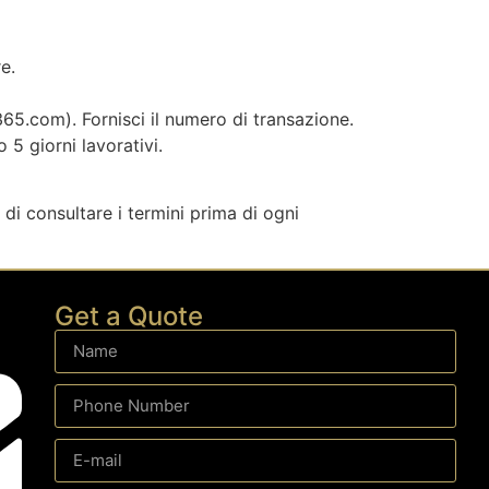
e.
65.com). Fornisci il numero di transazione.
 5 giorni lavorativi.
di consultare i termini prima di ogni
Get a Quote