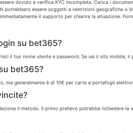
essere dovuto a verifica KYC incompleta. Carica i documenti 
 potrebbero essere soggetti a restrizioni geografiche o limi
ediatamente il supporto per chiarire la situazione. Fornisc
login su bet365?
serisci il tuo nome utente e password. Se usi il sito mobile, il 
 su bet365?
, ma generalmente è di 10€ per carte e portafogli elettron
incite?
eleziona il metodo. Il primo prelievo potrebbe richiedere la v