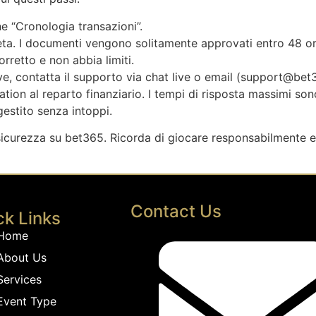
ne “Cronologia transazioni”.
leta. I documenti vengono solitamente approvati entro 48 or
orretto e non abbia limiti.
ve, contatta il supporto via chat live o email (support@bet3
ation al reparto finanziario. I tempi di risposta massimi sono
gestito senza intoppi.
 sicurezza su bet365. Ricorda di giocare responsabilmente e 
Contact Us
ck Links
Home
About Us
Services
Event Type