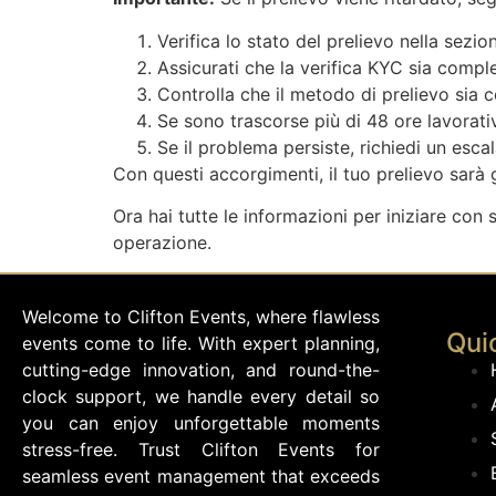
Verifica lo stato del prelievo nella sezio
Assicurati che la verifica KYC sia comp
Controlla che il metodo di prelievo sia c
Se sono trascorse più di 48 ore lavorati
Se il problema persiste, richiedi un escal
Con questi accorgimenti, il tuo prelievo sarà 
Ora hai tutte le informazioni per iniziare con
operazione.
Welcome to Clifton Events, where flawless
Qui
events come to life. With expert planning,
cutting-edge innovation, and round-the-
clock support, we handle every detail so
you can enjoy unforgettable moments
stress-free. Trust Clifton Events for
seamless event management that exceeds