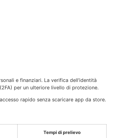
nali e finanziari. La verifica dell’identità
(2FA) per un ulteriore livello di protezione.
 accesso rapido senza scaricare app da store.
Tempi di prelievo