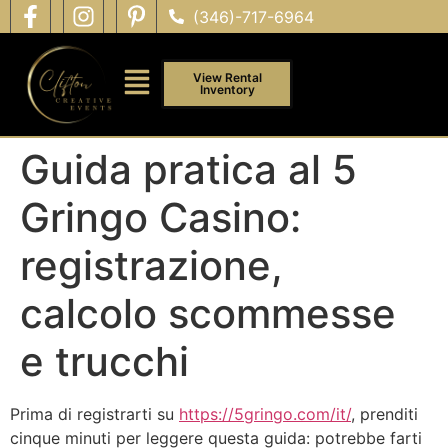
(346)-717-6964
View Rental
Inventory
Guida pratica al 5
Gringo Casino:
registrazione,
calcolo scommesse
e trucchi
Prima di registrarti su
https://5gringo.com/it/
, prenditi
cinque minuti per leggere questa guida: potrebbe farti