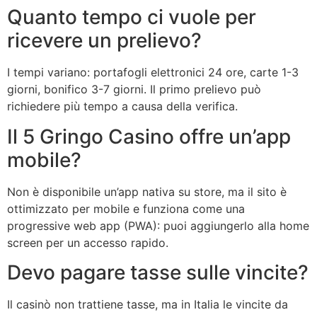
Quanto tempo ci vuole per
ricevere un prelievo?
I tempi variano: portafogli elettronici 24 ore, carte 1-3
giorni, bonifico 3-7 giorni. Il primo prelievo può
richiedere più tempo a causa della verifica.
Il 5 Gringo Casino offre un’app
mobile?
Non è disponibile un’app nativa su store, ma il sito è
ottimizzato per mobile e funziona come una
progressive web app (PWA): puoi aggiungerlo alla home
screen per un accesso rapido.
Devo pagare tasse sulle vincite?
Il casinò non trattiene tasse, ma in Italia le vincite da