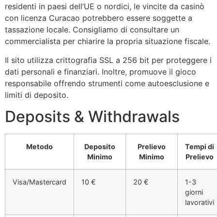
residenti in paesi dell’UE o nordici, le vincite da casinò
con licenza Curacao potrebbero essere soggette a
tassazione locale. Consigliamo di consultare un
commercialista per chiarire la propria situazione fiscale.
Il sito utilizza crittografia SSL a 256 bit per proteggere i
dati personali e finanziari. Inoltre, promuove il gioco
responsabile offrendo strumenti come autoesclusione e
limiti di deposito.
Deposits & Withdrawals
Metodo
Deposito
Prelievo
Tempi di
Minimo
Minimo
Prelievo
Visa/Mastercard
10 €
20 €
1-3
giorni
lavorativi