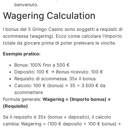
benvenuto.
Wagering Calculation
I bonus del 5 Gringo Casino sono soggetti a requisiti di
scommessa (wagering). Ecco come calcolare l’importo
totale da giocare prima di poter prelevare le vincite.
Esempio pratico:
Bonus: 100% fino a 500 €
Deposito: 100 € → Bonus ricevuto: 100 €
Requisito di scommessa: 35x il bonus
Calcolo: 100 € (bonus) × 35 = 3.500 € da
scommettere
Formula generale:
Wagering = (Importo bonus) ×
(Requisito)
Se il requisito è 35x (bonus + deposito), il calcolo
cambia: Wagering = (100 € deposito + 100 € bonus) ×