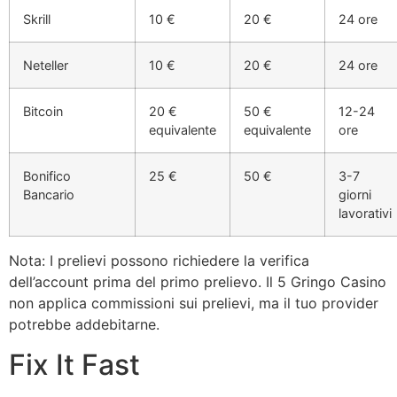
Skrill
10 €
20 €
24 ore
Neteller
10 €
20 €
24 ore
Bitcoin
20 €
50 €
12-24
equivalente
equivalente
ore
Bonifico
25 €
50 €
3-7
Bancario
giorni
lavorativi
Nota: I prelievi possono richiedere la verifica
dell’account prima del primo prelievo. Il 5 Gringo Casino
non applica commissioni sui prelievi, ma il tuo provider
potrebbe addebitarne.
Fix It Fast