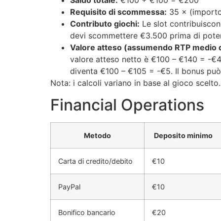
Requisito di scommessa:
35 × (importo
Contributo giochi:
Le slot contribuiscon
devi scommettere €3.500 prima di poter 
Valore atteso (assumendo RTP medio 
valore atteso netto è €100 – €140 = -€40
diventa €100 – €105 = -€5. Il bonus può
Nota: i calcoli variano in base al gioco scelto
Financial Operations
Metodo
Deposito minimo
Carta di credito/debito
€10
PayPal
€10
Bonifico bancario
€20