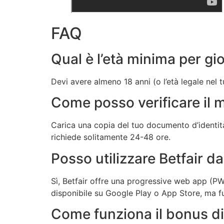
FAQ
Qual è l’età minima per gi
Devi avere almeno 18 anni (o l’età legale nel 
Come posso verificare il 
Carica una copia del tuo documento d’identità
richiede solitamente 24-48 ore.
Posso utilizzare Betfair da
Sì, Betfair offre una progressive web app (P
disponibile su Google Play o App Store, ma 
Come funziona il bonus d