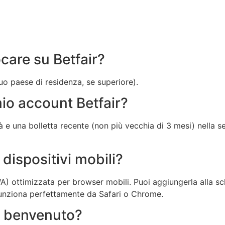
ocare su Betfair?
tuo paese di residenza, se superiore).
mio account Betfair?
 e una bolletta recente (non più vecchia di 3 mesi) nella se
 dispositivi mobili?
WA) ottimizzata per browser mobili. Puoi aggiungerla alla
funziona perfettamente da Safari o Chrome.
i benvenuto?