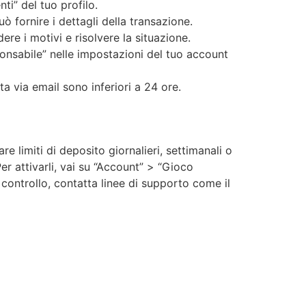
i” del tuo profilo.
 fornire i dettagli della transazione.
re i motivi e risolvere la situazione.
ponsabile” nelle impostazioni del tuo account
ta via email sono inferiori a 24 ore.
e limiti di deposito giornalieri, settimanali o
er attivarli, vai su “Account” > “Gioco
il controllo, contatta linee di supporto come il