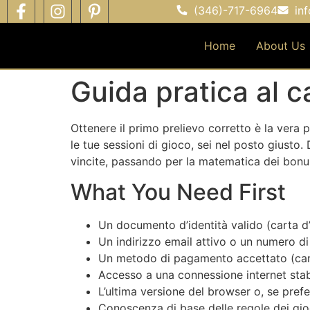
(346)-717-6964
in
Home
About Us
Guida pratica al c
Ottenere il primo prelievo corretto è la vera 
le tue sessioni di gioco, sei nel posto giusto. 
vincite, passando per la matematica dei bonus
What You Need First
Un documento d’identità valido (carta d
Un indirizzo email attivo o un numero di
Un metodo di pagamento accettato (carta
Accesso a una connessione internet stab
L’ultima versione del browser o, se prefe
Conoscenza di base delle regole dei gio