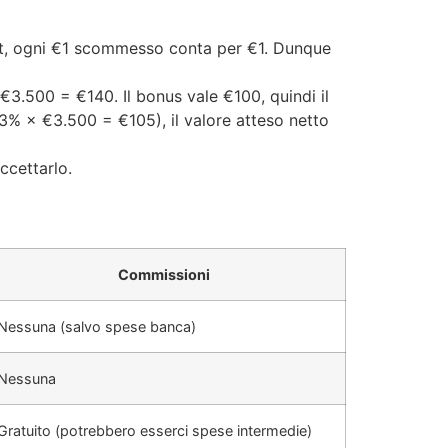
slot, ogni €1 scommesso conta per €1. Dunque
.500 = €140. Il bonus vale €100, quindi il
 3% × €3.500 = €105), il valore atteso netto
ccettarlo.
Commissioni
Nessuna (salvo spese banca)
Nessuna
Gratuito (potrebbero esserci spese intermedie)