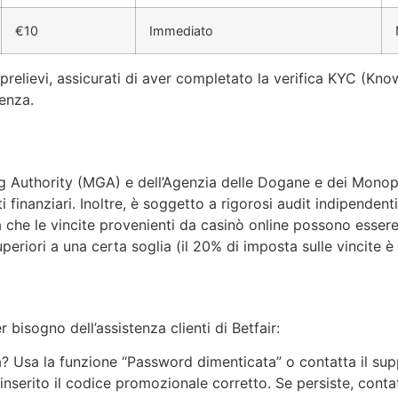
€10
Immediato
 prelievi, assicurati di aver completato la verifica KYC (Kno
denza.
g Authority (MGA) e dell’Agenzia delle Dogane e dei Monopol
 finanziari. Inoltre, è soggetto a rigorosi audit indipendenti
che le vincite provenienti da casinò online possono essere 
uperiori a una certa soglia (il 20% di imposta sulle vincite è 
r bisogno dell’assistenza clienti di Betfair:
Usa la funzione “Password dimenticata” o contatta il supp
 inserito il codice promozionale corretto. Se persiste, conta