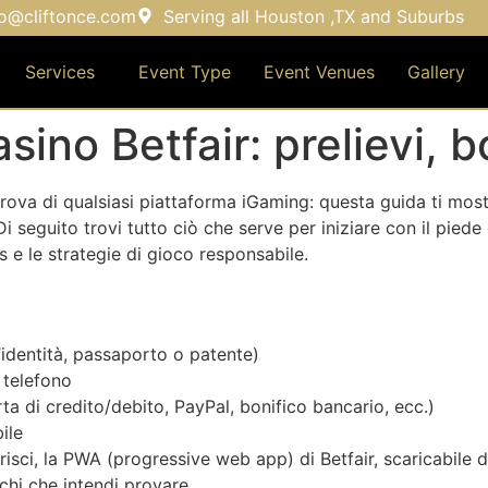
fo@cliftonce.com
Serving all Houston ,TX and Suburbs
Services
Event Type
Event Venues
Gallery
asino Betfair: prelievi, 
prova di qualsiasi piattaforma iGaming: questa guida ti most
Di seguito trovi tutto ciò che serve per iniziare con il piede
 e le strategie di gioco responsabile.
’identità, passaporto o patente)
 telefono
 di credito/debito, PayPal, bonifico bancario, ecc.)
ile
risci, la PWA (progressive web app) di Betfair, scaricabile d
chi che intendi provare