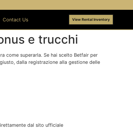
Contact Us
View Rental Inventory
bonus e trucchi
ra come superarla. Se hai scelto Betfair per
 giusto, dalla registrazione alla gestione delle
irettamente dal sito ufficiale