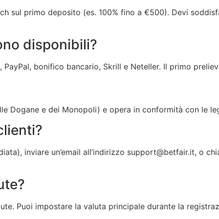
atch sul primo deposito (es. 100% fino a €500). Devi soddis
ono disponibili?
 PayPal, bonifico bancario, Skrill e Neteller. Il primo preli
lle Dogane e dei Monopoli) e opera in conformità con le legg
lienti?
diata), inviare un’email all’indirizzo support@betfair.it, o c
ute?
ute. Puoi impostare la valuta principale durante la registraz