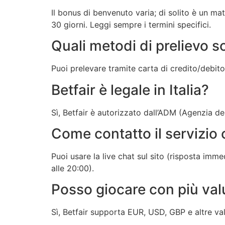
Il bonus di benvenuto varia; di solito è un m
30 giorni. Leggi sempre i termini specifici.
Quali metodi di prelievo s
Puoi prelevare tramite carta di credito/debito,
Betfair è legale in Italia?
Sì, Betfair è autorizzato dall’ADM (Agenzia de
Come contatto il servizio c
Puoi usare la live chat sul sito (risposta imme
alle 20:00).
Posso giocare con più val
Sì, Betfair supporta EUR, USD, GBP e altre val