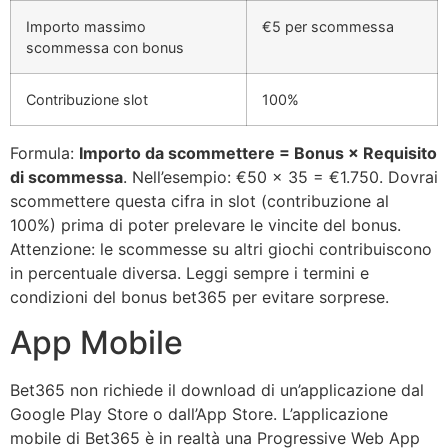
Importo massimo
€5 per scommessa
scommessa con bonus
Contribuzione slot
100%
Formula:
Importo da scommettere = Bonus × Requisito
di scommessa
. Nell’esempio: €50 × 35 = €1.750. Dovrai
scommettere questa cifra in slot (contribuzione al
100%) prima di poter prelevare le vincite del bonus.
Attenzione: le scommesse su altri giochi contribuiscono
in percentuale diversa. Leggi sempre i termini e
condizioni del bonus bet365 per evitare sorprese.
App Mobile
Bet365 non richiede il download di un’applicazione dal
Google Play Store o dall’App Store. L’applicazione
mobile di Bet365 è in realtà una Progressive Web App