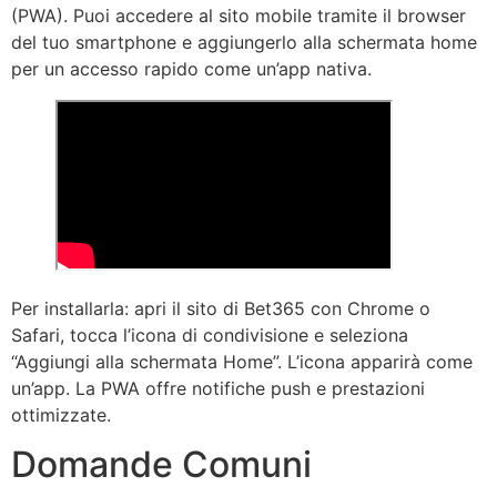
(PWA). Puoi accedere al sito mobile tramite il browser
del tuo smartphone e aggiungerlo alla schermata home
per un accesso rapido come un’app nativa.
Per installarla: apri il sito di Bet365 con Chrome o
Safari, tocca l’icona di condivisione e seleziona
“Aggiungi alla schermata Home”. L’icona apparirà come
un’app. La PWA offre notifiche push e prestazioni
ottimizzate.
Domande Comuni