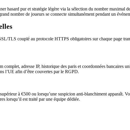
iner hasard pur et stratégie légère via la sélection du nombre maximal d
un grand nombre de joueurs se connecte simultanément pendant un événem
elles
 SSL/TLS couplé au protocole HTTPS obligatoires sur chaque page transa
om complet, adresse IP, historique des paris et coordonnées bancaires
ans l’UE afin d’être couvertes par le RGPD.
périeur à €500 ou lorsqu’une suspicion anti‑blanchiment apparaît. Vous d
s lorsqu’il est traité par une équipe dédiée.