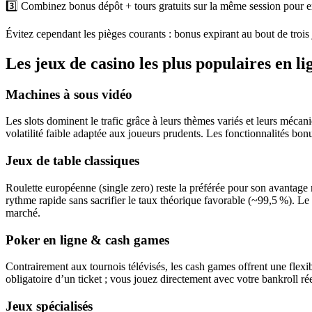
3️⃣ Combinez bonus dépôt + tours gratuits sur la même session pour exp
Évitez cependant les pièges courants : bonus expirant au bout de trois
Les jeux de casino les plus populaires en li
Machines à sous vidéo
Les slots dominent le trafic grâce à leurs thèmes variés et leurs méca
volatilité faible adaptée aux joueurs prudents. Les fonctionnalités bon
Jeux de table classiques
Roulette européenne (single zero) reste la préférée pour son avantage
rythme rapide sans sacrifier le taux théorique favorable (~99,5 %). L
marché.
Poker en ligne & cash games
Contrairement aux tournois télévisés, les cash games offrent une flexib
obligatoire d’un ticket ; vous jouez directement avec votre bankroll rée
Jeux spécialisés