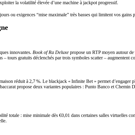
loiter la volatilité élevée d’une machine à jackpot progressif.
 jours ou exigences “mise maximale” très basses qui limitent vos gains p
gne
niques innovantes.
Book of Ra Deluxe
propose un RTP moyen autour de 
us – tours gratuits déclenchés par trois symboles scatter – augmentent c
 maison réduit à 2,7 %. Le blackjack « Infinite Bet » permet d’engager 
e baccarat propose deux variantes populaires : Punto Banco et Chemin De
ilité totale : mise minimale dès €0,01 dans certaines salles virtuelles 
lle.