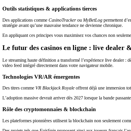
Outils statistiques & applications tierces
Des applications comme
CasinoTracker
ou
MyBetLog
permettent d’en
stratégie avant qu’une mauvaise tendance ne devienne chronique.
En appliquant ces principes vous maximisez vos chances non seulement 
Le futur des casinos en ligne : live dealer &
Le streaming haute définition a transformé l’expérience live dealer :
video feed intégré directement dans votre navigateur mobile.
Technologies VR/AR émergentes
Des titres comme
VR Blackjack Royale
offrent déjà une immersion tot
L’adoption massive devrait arriver dès 2027 lorsque la bande passant
Rôle des cryptomonnaies & blockchain
Les plateformes pionnières utilisent la blockchain non seulement com
Des projets tels que
FairSpin
proposent ainsi aux joueurs français l’a