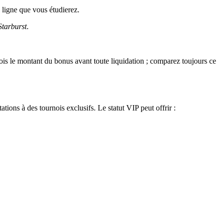
n ligne que vous étudierez.
Starburst
.
fois le montant du bonus avant toute liquidation ; comparez toujours ce
ons à des tournois exclusifs. Le statut VIP peut offrir :