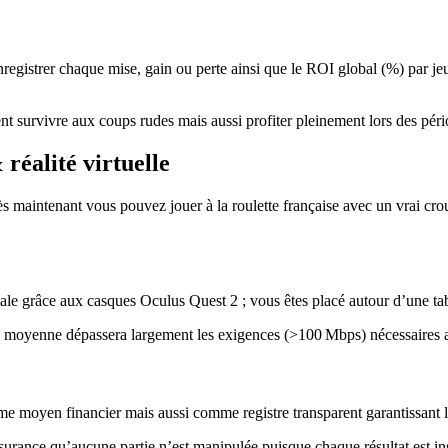
registrer chaque mise, gain ou perte ainsi que le ROI global (%) par je
survivre aux coups rudes mais aussi profiter pleinement lors des pério
 réalité virtuelle
 dès maintenant vous pouvez jouer à la roulette française avec un vrai
ale grâce aux casques Oculus Quest 2 ; vous êtes placé autour d’une tab
e moyenne dépassera largement les exigences (>100 Mbps) nécessaires au
me moyen financier mais aussi comme registre transparent garantissant 
ssurance qu’aucune partie n’est manipulée puisque chaque résultat est i