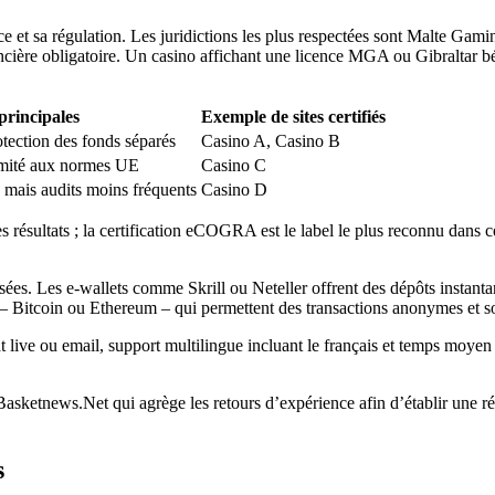
nce et sa régulation. Les juridictions les plus respectées sont Malte G
ancière obligatoire. Un casino affichant une licence MGA ou Gibraltar b
principales
Exemple de sites certifiés
tection des fonds séparés
Casino A, Casino B
ormité aux normes UE
Casino C
 mais audits moins fréquents
Casino D
résultats ; la certification eCOGRA est le label le plus reconnu dans
sées. Les e‑wallets comme Skrill ou Neteller offrent des dépôts instantané
– Bitcoin ou Ethereum – qui permettent des transactions anonymes et so
chat live ou email, support multilingue incluant le français et temps moy
 Basketnews.Net qui agrège les retours d’expérience afin d’établir une ré
s