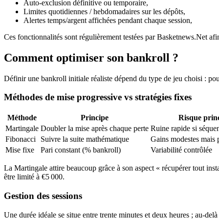
Auto‑exclusion définitive ou temporaire,
Limites quotidiennes / hebdomadaires sur les dépôts,
Alertes temps/argent affichées pendant chaque session,
Ces fonctionnalités sont régulièrement testées par Basketnews.Net afin 
Comment optimiser son bankroll ?
Définir une bankroll initiale réaliste dépend du type de jeu choisi :
Méthodes de mise progressive vs stratégies fixes
Méthode
Principe
Risque prin
Martingale
Doubler la mise après chaque perte
Ruine rapide si séque
Fibonacci
Suivre la suite mathématique
Gains modestes mais p
Mise fixe
Pari constant (% bankroll)
Variabilité contrôlée
La Martingale attire beaucoup grâce à son aspect « récupérer tout ins
être limité à €5 000.
Gestion des sessions
Une durée idéale se situe entre trente minutes et deux heures ; au-delà