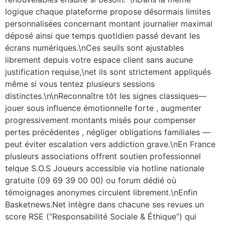
logique chaque plateforme propose désormais limites
personnalisées concernant montant journalier maximal
déposé ainsi que temps quotidien passé devant les
écrans numériques.\nCes seuils sont ajustables
librement depuis votre espace client sans aucune
justification requise,\net ils sont strictement appliqués
même si vous tentez plusieurs sessions
distinctes.\n\nReconnaître tôt les signes classiques—
jouer sous influence émotionnelle forte , augmenter
progressivement montants misés pour compenser
pertes précédentes , négliger obligations familiales —
peut éviter escalation vers addiction grave.\nEn France
plusieurs associations offrent soutien professionnel
telque S.O.S Joueurs accessible via hotline nationale
gratuite (09 69 39 00 00) ou forum dédié où
témoignages anonymes circulent librement.\nEnfin
Basketnews.Net intègre dans chacune ses revues un
score RSE (“Responsabilité Sociale & Éthique”) qui