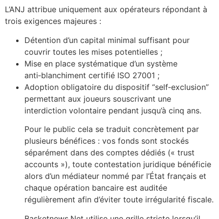
L’ANJ attribue uniquement aux opérateurs répondant à
trois exigences majeures :
Détention d’un capital minimal suffisant pour
couvrir toutes les mises potentielles ;
Mise en place systématique d’un système
anti‑blanchiment certifié ISO 27001 ;
Adoption obligatoire du dispositif “self‑exclusion”
permettant aux joueurs souscrivant une
interdiction volontaire pendant jusqu’à cinq ans.
Pour le public cela se traduit concrètement par
plusieurs bénéfices : vos fonds sont stockés
séparément dans des comptes dédiés (« trust
accounts »), toute contestation juridique bénéficie
alors d’un médiateur nommé par l’État français et
chaque opération bancaire est auditée
régulièrement afin d’éviter toute irrégularité fiscale.
Basketnews.Net utilise une grille stricte lorsqu’il