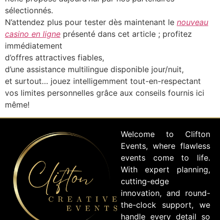
sélectionnés.
N’attendez plus pour tester dès maintenant le
nouveau
casino en ligne
présenté dans cet article ; profitez
immédiatement
d’offres attractives fiables,
d’une assistance multilingue disponible jour/nuit,
et surtout… jouez intelligemment tout-en-respectant
vos limites personnelles grâce aux conseils fournis ici
même!
Welcome to Clifton
Events, where flawless
events come to life.
With expert planning,
cutting-edge
innovation, and round-
the-clock support, we
handle every detail so