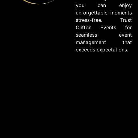
you can enjoy
unforgettable moments
stress-free. Trust
Clifton Events for
seamless event
management that
exceeds expectations.