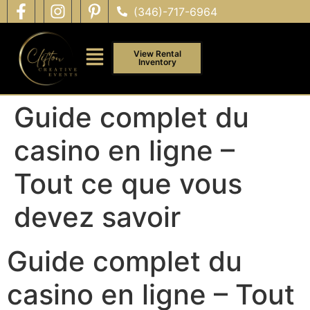
(346)-717-6964
View Rental
Inventory
Guide complet du
casino en ligne –
Tout ce que vous
devez savoir
Guide complet du
casino en ligne – Tout