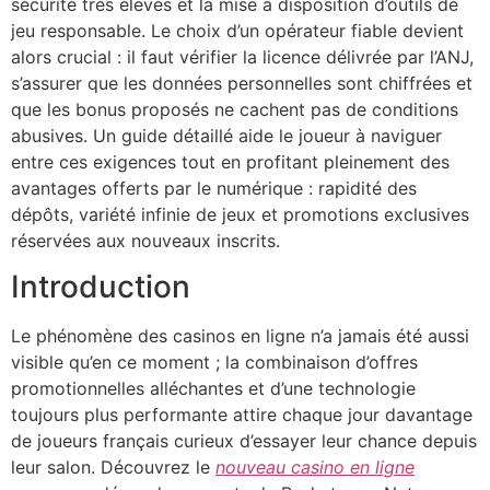
sécurité très élevés et la mise à disposition d’outils de
jeu responsable. Le choix d’un opérateur fiable devient
alors crucial : il faut vérifier la licence délivrée par l’ANJ,
s’assurer que les données personnelles sont chiffrées et
que les bonus proposés ne cachent pas de conditions
abusives. Un guide détaillé aide le joueur à naviguer
entre ces exigences tout en profitant pleinement des
avantages offerts par le numérique : rapidité des
dépôts, variété infinie de jeux et promotions exclusives
réservées aux nouveaux inscrits.
Introduction
Le phénomène des casinos en ligne n’a jamais été aussi
visible qu’en ce moment ; la combinaison d’offres
promotionnelles alléchantes et d’une technologie
toujours plus performante attire chaque jour davantage
de joueurs français curieux d’essayer leur chance depuis
leur salon. Découvrez le
nouveau casino en ligne