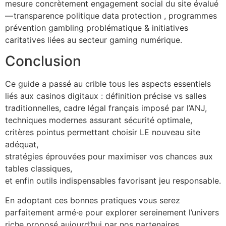
mesure concrètement engagement social du site évalué
— transparence politique data protection , programmes
prévention gambling problématique & initiatives
caritatives liées au secteur gaming numérique.
Conclusion
Ce guide a passé au crible tous les aspects essentiels
liés aux casinos digitaux : définition précise vs salles
traditionnelles, cadre légal français imposé par l’ANJ,
techniques modernes assurant sécurité optimale,
critères pointus permettant choisir LE nouveau site
adéquat,
stratégies éprouvées pour maximiser vos chances aux
tables classiques,
et enfin outils indispensables favorisant jeu responsable.​
En adoptant ces bonnes pratiques vous serez
parfaitement armé·e pour explorer sereinement l’univers
riche proposé aujourd’hui par nos partenaires