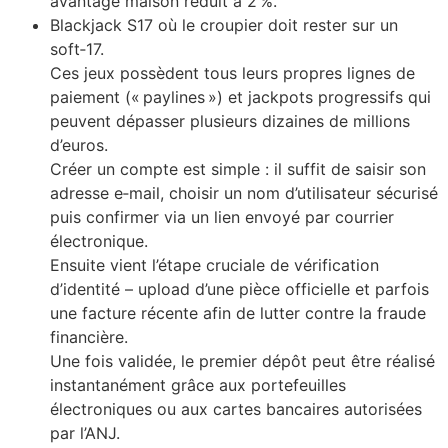
avantage maison réduit à 2 %.
Blackjack S17 où le croupier doit rester sur un
soft‑17.
Ces jeux possèdent tous leurs propres lignes de
paiement (« paylines ») et jackpots progressifs qui
peuvent dépasser plusieurs dizaines de millions
d’euros.
Créer un compte est simple : il suffit de saisir son
adresse e‑mail, choisir un nom d’utilisateur sécurisé
puis confirmer via un lien envoyé par courrier
électronique.
Ensuite vient l’étape cruciale de vérification
d’identité – upload d’une pièce officielle et parfois
une facture récente afin de lutter contre la fraude
financière.
Une fois validée, le premier dépôt peut être réalisé
instantanément grâce aux portefeuilles
électroniques ou aux cartes bancaires autorisées
par l’ANJ.