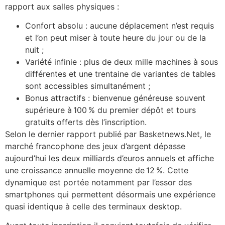
rapport aux salles physiques :
Confort absolu : aucune déplacement n’est requis
et l’on peut miser à toute heure du jour ou de la
nuit ;
Variété infinie : plus de deux mille machines à sous
différentes et une trentaine de variantes de tables
sont accessibles simultanément ;
Bonus attractifs : bienvenue généreuse souvent
supérieure à 100 % du premier dépôt et tours
gratuits offerts dès l’inscription.
Selon le dernier rapport publié par Basketnews.Net, le
marché francophone des jeux d’argent dépasse
aujourd’hui les deux milliards d’euros annuels et affiche
une croissance annuelle moyenne de 12 %. Cette
dynamique est portée notamment par l’essor des
smartphones qui permettent désormais une expérience
quasi identique à celle des terminaux desktop.