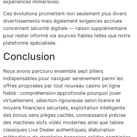
expériences immersives.
Ces évolutions promettent non seulement plus divers
divertissements mais également exigences accrues
concernant sécurité digitale — raison supplémentaire
pour rester informé via sources fiables telles que notre
plateforme spécialisée.
Conclusion
Nous avons parcouru ensemble sept piliers
indispensables pour naviguer sereinement parmi les
offres proposées par tout nouveau casino en ligne
fiable : compréhension approfondie pourquoi jouer
virtuellement, sélection rigoureuse selon licence et
moyens financiers sécurisés, exploitation intelligente
des bonus sans pièges cachés, connaissance précise
des machines slots vidéo modernes ainsi que tables
classiques Live Dealer authentiques; élaboration