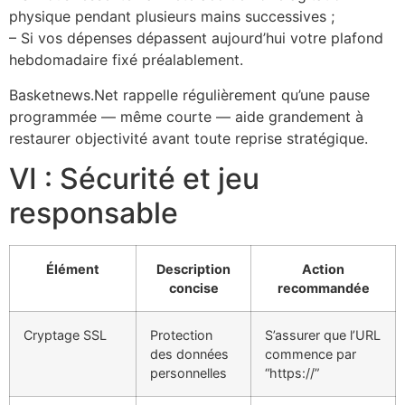
physique pendant plusieurs mains successives ;
– Si vos dépenses dépassent aujourd’hui votre plafond
hebdomadaire fixé préalablement.
Basketnews.Net rappelle régulièrement qu’une pause
programmée — même courte — aide grandement à
restaurer objectivité avant toute reprise stratégique.
VI : Sécurité et jeu
responsable
Élément
Description
Action
concise
recommandée
Cryptage SSL
Protection
S’assurer que l’URL
des données
commence par
personnelles
“https://”