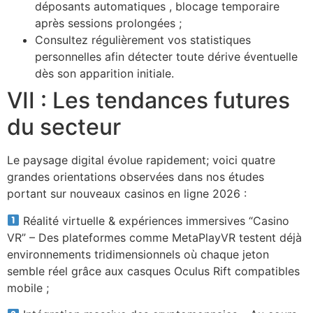
déposants automatiques , blocage temporaire
après sessions prolongées ;
Consultez régulièrement vos statistiques
personnelles afin détecter toute dérive éventuelle
dès son apparition initiale.
VII : Les tendances futures
du secteur
Le paysage digital évolue rapidement; voici quatre
grandes orientations observées dans nos études
portant sur nouveaux casinos en ligne 2026 :
Réalité virtuelle & expériences immersives “Casino
VR” – Des plateformes comme MetaPlayVR testent déjà
environnements tridimensionnels où chaque jeton
semble réel grâce aux casques Oculus Rift compatibles
mobile ;