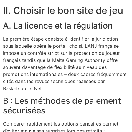
II. Choisir le bon site de jeu
A. La licence et la régulation
La première étape consiste à identifier la juridiction
sous laquelle opère le portail choisi. L’ANJ française
impose un contrôle strict sur la protection du joueur
français tandis que la Malta Gaming Authority offre
souvent davantage de flexibilité au niveau des
promotions internationales – deux cadres fréquemment
cités dans les revues techniques réalisées par
Basketsports Net.
B : Les méthodes de paiement
sécurisées
Comparer rapidement les options bancaires permet
d’éviter mauvaises surprises lors des retraits :