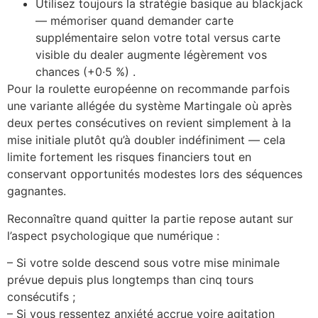
Utilisez toujours la stratégie basique au blackjack
— mémoriser quand demander carte
supplémentaire selon votre total versus carte
visible du dealer augmente légèrement vos
chances (+0·5 %) .
Pour la roulette européenne on recommande parfois
une variante allégée du système Martingale où après
deux pertes consécutives on revient simplement à la
mise initiale plutôt qu’à doubler indéfiniment — cela
limite fortement les risques financiers tout en
conservant opportunités modestes lors des séquences
gagnantes.
Reconnaître quand quitter la partie repose autant sur
l’aspect psychologique que numérique :
– Si votre solde descend sous votre mise minimale
prévue depuis plus longtemps than cinq tours
consécutifs ;
– Si vous ressentez anxiété accrue voire agitation