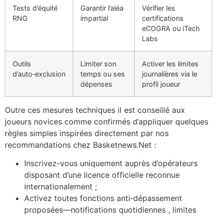
Tests d’équité
Garantir l’aléa
Vérifier les
RNG
impartial
certifications
eCOGRA ou iTech
Labs
Outils
Limiter son
Activer les limites
d’auto‑exclusion
temps ou ses
journalières via le
dépenses
profil joueur
Outre ces mesures techniques il est conseillé aux
joueurs novices comme confirmés d’appliquer quelques
règles simples inspirées directement par nos
recommandations chez Basketnews.Net :
Inscrivez-vous uniquement auprès d’opérateurs
disposant d’une licence officielle reconnue
internationalement ;
Activez toutes fonctions anti‑dépassement
proposées—notifications quotidiennes , limites