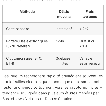
Méthode
Délais
Frais
moyens
typiques
Carte bancaire
Instantané
≤ 2 %
Portefeuilles électroniques
≤24h
Gratuit ou
(Skrill, Neteller)
< 1 %
Cryptomonnaies (BTC,
Quelques
Variable
ETH)
minutes
selon réseau
Les joueurs recherchant rapidité privilégient souvent les
portefeuilles électroniques tandis que ceux souhaitant
rester anonymes se tournent vers les cryptomonnaies –
tendance soulignée dans plusieurs études menées par
Basketnews.Net durant l’année écoulée.