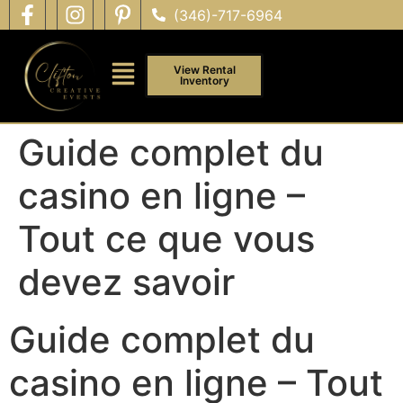
(346)-717-6964
View Rental
Inventory
Guide complet du
casino en ligne –
Tout ce que vous
devez savoir
Guide complet du
casino en ligne – Tout