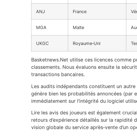
ANJ
France
Vé
MGA
Malte
Au
UKGC
Royaume‑Uni
Te
Basketnews.Net utilise ces licences comme pre
classements. Nous évaluons ensuite la sécuri
transactions bancaires.
Les audits indépendants constituent un autre p
génère bien les probabilités annoncées (par
immédiatement sur l’intégrité du logiciel utilis
Lire les avis des joueurs est également cruc
retours d’expérience détaillés sur la rapidité
vision globale du service après‑vente d’un op