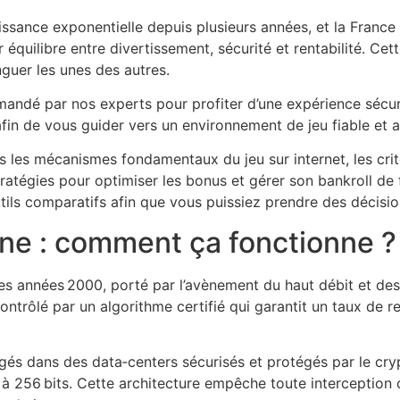
ssance exponentielle depuis plusieurs années, et la France 
 équilibre entre divertissement, sécurité et rentabilité. Ce
nguer les unes des autres.
ndé par nos experts pour profiter d’une expérience sécur
afin de vous guider vers un environnement de jeu fiable et 
 les mécanismes fondamentaux du jeu sur internet, les critè
 stratégies pour optimiser les bonus et gérer son bankroll d
utils comparatifs afin que vous puissiez prendre des décisi
gne : comment ça fonctionne ?
des années 2000, porté par l’avènement du haut débit et de
ontrôlé par un algorithme certifié qui garantit un taux de
rgés dans des data‑centers sécurisés et protégés par le cr
es à 256 bits. Cette architecture empêche toute interception