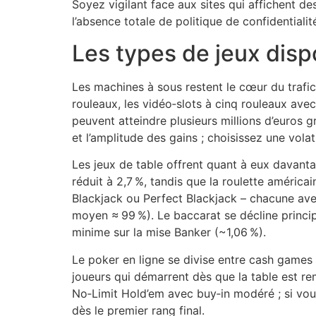
Soyez vigilant face aux sites qui affichent d
l’absence totale de politique de confidential
Les types de jeux disp
Les machines à sous restent le cœur du trafic 
rouleaux, les vidéo‑slots à cinq rouleaux av
peuvent atteindre plusieurs millions d’euros 
et l’amplitude des gains ; choisissez une vola
Les jeux de table offrent quant à eux davant
réduit à 2,7 %, tandis que la roulette américa
Blackjack ou Perfect Blackjack – chacune avec
moyen ≈ 99 %). Le baccarat se décline princip
minime sur la mise Banker (~1,06 %).
Le poker en ligne se divise entre cash games
joueurs qui démarrent dès que la table est re
No‑Limit Hold’em avec buy‑in modéré ; si vou
dès le premier rang final.