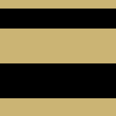
om
ton ,TX and Suburbs