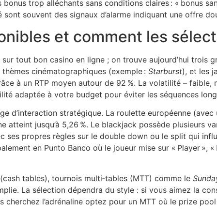
es bonus trop alléchants sans conditions claires : « bonus 
ité sont souvent des signaux d’alarme indiquant une offre do
onibles et comment les sélec
sur tout bon casino en ligne ; on trouve aujourd’hui trois gr
ec thèmes cinématographiques (exemple :
Starburst
), et les
grâce à un RTP moyen autour de 92 %. La volatilité – faible
tilité adaptée à votre budget pour éviter les séquences long
age d’interaction stratégique. La roulette européenne (ave
ine atteint jusqu’à 5,26 %. Le blackjack possède plusieurs v
 ses propres règles sur le double down ou le split qui infl
alement en Punto Banco où le joueur mise sur « Player », «
 (cash tables), tournois multi‑tables (MTT) comme le
Sunday
mplie. La sélection dépendra du style : si vous aimez la c
s cherchez l’adrénaline optez pour un MTT où le prize pool 