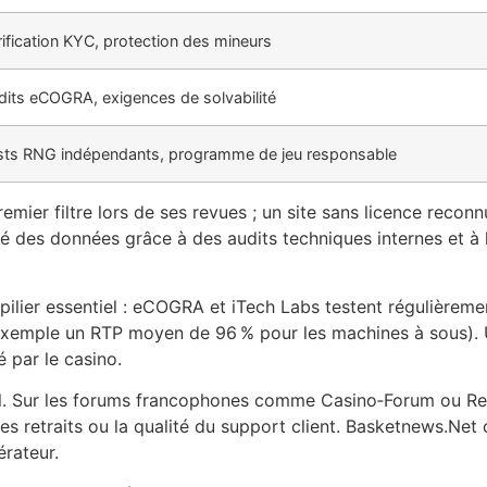
rification KYC, protection des mineurs
dits eCOGRA, exigences de solvabilité
sts RNG indépendants, programme de jeu responsable
mier filtre lors de ses revues ; un site sans licence reco
té des données grâce à des audits techniques internes et 
ilier essentiel : eCOGRA et iTech Labs testent régulièremen
 exemple un RTP moyen de 96 % pour les machines à sous).
é par le casino.
ial. Sur les forums francophones comme Casino‑Forum ou Re
 des retraits ou la qualité du support client. Basketnews.N
érateur.