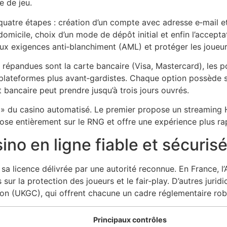
e de jeu.
quatre étapes : création d’un compte avec adresse e‑mail et 
de domicile, choix d’un mode de dépôt initial et enfin l’accept
aux exigences anti‑blanchiment (AML) et protéger les joueur
 répandues sont la carte bancaire (Visa, Mastercard), les 
s plateformes plus avant‑gardistes. Chaque option possède se
 bancaire peut prendre jusqu’à trois jours ouvrés.
ive » du casino automatisé. Le premier propose un streaming
epose entièrement sur le RNG et offre une expérience plus r
no en ligne fiable et sécuris
s sa licence délivrée par une autorité reconnue. En France, 
 sur la protection des joueurs et le fair‑play. D’autres juri
n (UKGC), qui offrent chacune un cadre réglementaire rob
Principaux contrôles