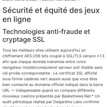
Sécurité et équité des jeux
en ligne
Technologies anti‑fraude et
cryptage SSL
Tous les meilleurs sites utilisent aujourd’hui un
chiffrement AES‑256 bits couplé à SSL/TLS version ≥1​.3
afin que chaque donnée transmise entre votre
navigateur mobile/computeret serveur soit illisible sans
clé privée correspondante . Le certificat SSL affiché
sous forme cadenas vert assure aussi que vous êtes
bien connecté au domaine officiel indiqué dans la barre
URL — indispensable quand on compare différents
nouveaux casinos présentés par Basketnews.Net.* Un
audit périodique réalisé par Desjardins Labs confirme