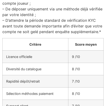
compte joueur ;
– De déposer uniquement via une méthode déjà vérifiée
par votre identité ;
– D’attendre la période standard de vérification KYC
avant toute demande importante afin d’éviter que votre
compte ne soit gelé pendant enquête supplémentaire.*
Critère
Score moyen
Licence officielle
9 /10
Diversité du catalogue
8 /10
Rapidité dépôt/retrait
7 /10
Sélection méthodes paiement
8 /10
Support client
7 /10