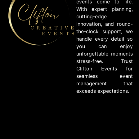
events come to life.
With expert planning,
cutting-edge
innovation, and round-
the-clock support, we
handle every detail so
you can enjoy
unforgettable moments
stress-free. Trust
Clifton Events for
seamless event
management that
exceeds expectations.