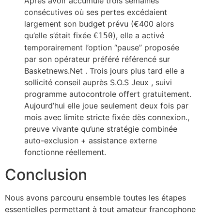
Après avoir accumulé trois semaines
consécutives où ses pertes excédaient
largement son budget prévu (€400 alors
qu’elle s’était fixée
), elle a activé
€150
temporairement l’option “pause” proposée
par son opérateur préféré référencé sur
Basketnews.Net . Trois jours plus tard elle a
sollicité conseil auprès S.O.S Jeux , suivi
programme autocontrole offert gratuitement.​
Aujourd’hui elle joue seulement deux fois par
mois avec limite stricte fixée dès connexion.,
preuve vivante qu’une stratégie combinée
auto-exclusion + assistance externe
fonctionne réellement.
Conclusion
Nous avons parcouru ensemble toutes les étapes
essentielles permettant à tout amateur francophone