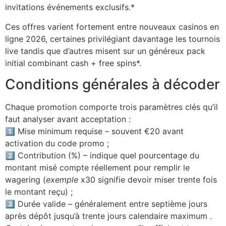
invitations événements exclusifs.*
Ces offres varient fortement entre nouveaux casinos en
ligne 2026, certaines privilégiant davantage les tournois
live tandis que d’autres misent sur un généreux pack
initial combinant cash + free spins*.
Conditions générales à décoder
Chaque promotion comporte trois paramètres clés qu’il
faut analyser avant acceptation :
1️⃣ Mise minimum requise – souvent €20 avant
activation du code promo ;
2️⃣ Contribution (%) – indique quel pourcentage du
montant misé compte réellement pour remplir le
wagering (
exemple
x30 signifie devoir miser trente fois
le montant reçu) ;
3️⃣ Durée valide – généralement entre septième jours
après dépôt jusqu’à trente jours calendaire maximum .