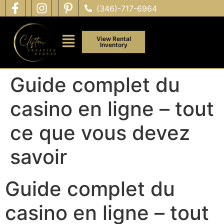
(346)-717-6964
View Rental
Inventory
Guide complet du
casino en ligne – tout
ce que vous devez
savoir
Guide complet du
casino en ligne – tout