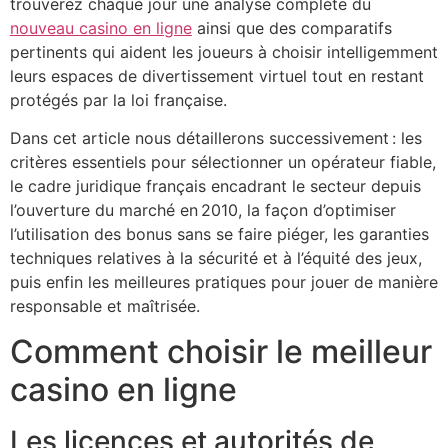
trouverez chaque jour une analyse complète du
nouveau casino en ligne
ainsi que des comparatifs
pertinents qui aident les joueurs à choisir intelligemment
leurs espaces de divertissement virtuel tout en restant
protégés par la loi française.
Dans cet article nous détaillerons successivement : les
critères essentiels pour sélectionner un opérateur fiable,
le cadre juridique français encadrant le secteur depuis
l’ouverture du marché en 2010, la façon d’optimiser
l’utilisation des bonus sans se faire piéger, les garanties
techniques relatives à la sécurité et à l’équité des jeux,
puis enfin les meilleures pratiques pour jouer de manière
responsable et maîtrisée.
Comment choisir le meilleur
casino en ligne
Les licences et autorités de