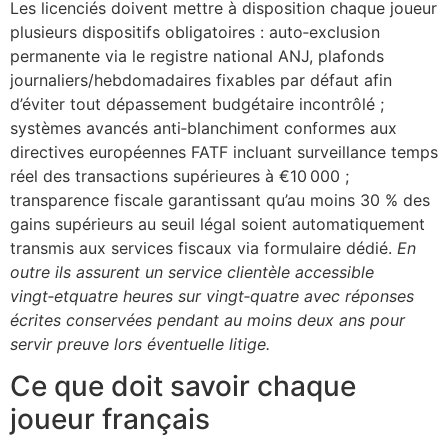
Les licenciés doivent mettre à disposition chaque joueur
plusieurs dispositifs obligatoires : auto‑exclusion
permanente via le registre national ANJ, plafonds
journaliers/hebdomadaires fixables par défaut afin
d’éviter tout dépassement budgétaire incontrôlé ;
systèmes avancés anti‑blanchiment conformes aux
directives européennes FATF incluant surveillance temps
réel des transactions supérieures à €10 000 ;
transparence fiscale garantissant qu’au moins 30 % des
gains supérieurs au seuil légal soient automatiquement
transmis aux services fiscaux via formulaire dédié.
En
outre ils assurent un service clientèle accessible
vingt‑et­quatre heures sur vingt‑quatre avec réponses
écrites conservées pendant au moins deux ans pour
servir preuve lors éventuelle litige.
Ce que doit savoir chaque
joueur français