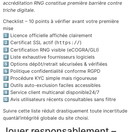
accréditation RNG constitue première barrière contre
triche digitale
.
Checklist – 10 points à vérifier avant votre première
mise
1️⃣ Licence officielle affichée clairement
2️⃣ Certificat SSL actif (
)
https://
3️⃣ Certification RNG visible (eCOGRA/GLI)
4️⃣ Liste exhaustive fournisseurs logiciels
5️⃣ Options dépôt/retrait sécurisées & vérifiées
6️⃣ Politique confidentialité conforme RGPD
7️⃣ Procédure KYC simple mais rigoureuse
8️⃣ Outils auto-exclusion faciles accessibles
9️⃣ Service client multicanal disponible24/7
🔟 Avis utilisateurs récents consultables sans filtre
Suivre cette liste réduit drastiquement toute incertitude
quantàl’intégrité globale du site choisi.
Jouer responsablement –