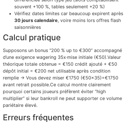
souvent +100 %, tables seulement +20 %)
Vérifiez dates limites car beaucoup expirent après
30 jours calendaire
, voire moins lors offres flash
saisonnières
Calcul pratique
Supposons un bonus “200 % up to €300” accompagné
d’une exigence wagering 35x·mise initiale (€50).Valeur
théorique totale obtenue = €150 crédit ajouté + €50
dépôt initial = €200 net utilisable après condition
remplie → Vous devez miser €1750 (€50×35)=€1750
avant retrait possible.Ce calcul montre clairement
pourquoi certains joueurs préfèrent éviter “high
multiplier” si leur bankroll ne peut supporter ce volume
pariétaire élevé.​
Erreurs fréquentes