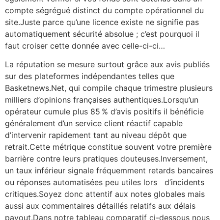
compte ségrégué distinct du compte opérationnel du
site.Juste parce qu’une licence existe ne signifie pas
automatiquement sécurité absolue ; c’est pourquoi il
faut croiser cette donnée avec celle-ci-ci…
La réputation se mesure surtout grâce aux avis publiés
sur des plateformes indépendantes telles que
Basketnews.Net, qui compile chaque trimestre plusieurs
milliers d’opinions françaises authentiques.Lorsqu’un
opérateur cumule plus 85 % d’avis positifs il bénéficie
généralement d’un service client réactif capable
d’intervenir rapidement tant au niveau dépôt que
retrait.Cette métrique constitue souvent votre première
barrière contre leurs pratiques douteuses.Inversement,
un taux inférieur signale fréquemment retards bancaires
ou réponses automatisées peu utiles lors d’incidents
critiques.Soyez donc attentif aux notes globales mais
aussi aux commentaires détaillés relatifs aux délais
payout.Dans notre tableau comparatif ci-dessous nous