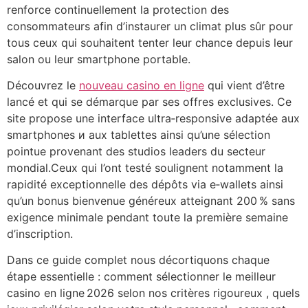
renforce continuellement la protection des
consommateurs afin d’instaurer un climat plus sûr pour
tous ceux qui souhaitent tenter leur chance depuis leur
salon ou leur smartphone portable.
Découvrez le
nouveau casino en ligne
qui vient d’être
lancé et qui se démarque par ses offres exclusives. Ce
site propose une interface ultra‑responsive adaptée aux
smartphones и aux tablettes ainsi qu’une sélection
pointue provenant des studios leaders du secteur
mondial.Ceux qui l’ont testé soulignent notamment la
rapidité exceptionnelle des dépôts via e‑wallets ainsi
qu’un bonus bienvenue généreux atteignant 200 % sans
exigence minimale pendant toute la première semaine
d’inscription.​
Dans ce guide complet nous décortiquons chaque
étape essentielle : comment sélectionner le meilleur
casino en ligne 2026 selon nos critères rigoureux , quels