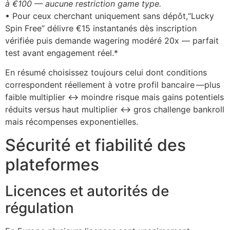
à €100 — aucune restriction game type.
• Pour ceux cherchant uniquement sans dépôt,“Lucky
Spin Free” délivre €15 instantanés dès inscription
vérifiée puis demande wagering modéré ‎20x‎ — parfait
test avant engagement réel.*
En résumé choisissez toujours celui dont conditions
correspondent réellement à votre profil bancaire —plus
faible multiplier ↔️ moindre risque mais gains potentiels
réduits versus haut multiplier ↔️ gros challenge bankroll
mais récompenses exponentielles.
Sécurité et fiabilité des
plateformes
Licences et autorités de
régulation