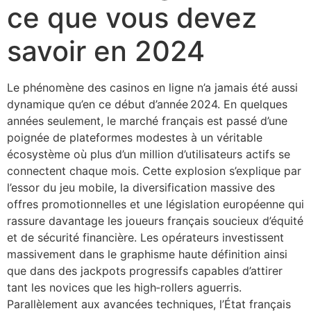
ce que vous devez
savoir en 2024
Le phénomène des casinos en ligne n’a jamais été aussi
dynamique qu’en ce début d’année 2024. En quelques
années seulement, le marché français est passé d’une
poignée de plateformes modestes à un véritable
écosystème où plus d’un million d’utilisateurs actifs se
connectent chaque mois. Cette explosion s’explique par
l’essor du jeu mobile, la diversification massive des
offres promotionnelles et une législation européenne qui
rassure davantage les joueurs français soucieux d’équité
et de sécurité financière. Les opérateurs investissent
massivement dans le graphisme haute définition ainsi
que dans des jackpots progressifs capables d’attirer
tant les novices que les high‑rollers aguerris.
Parallèlement aux avancées techniques, l’État français