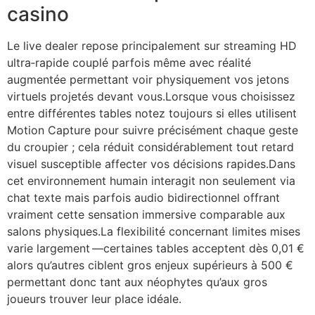
casino
Le live dealer repose principalement sur streaming HD
ultra‑rapide couplé parfois même avec réalité
augmentée permettant voir physiquement vos jetons
virtuels projetés devant vous.Lorsque vous choisissez
entre différentes tables notez toujours si elles utilisent
Motion Capture pour suivre précisément chaque geste
du croupier ; cela réduit considérablement tout retard
visuel susceptible affecter vos décisions rapides.Dans
cet environnement humain interagit non seulement via
chat texte mais parfois audio bidirectionnel offrant
vraiment cette sensation immersive comparable aux
salons physiques.La flexibilité concernant limites mises
varie largement —certaines tables acceptent dès 0,01 €
alors qu’autres ciblent gros enjeux supérieurs à 500 €
permettant donc tant aux néophytes qu’aux gros
joueurs trouver leur place idéale.​