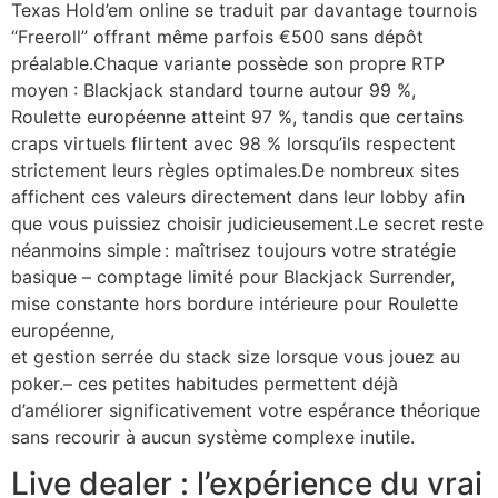
Texas Hold’em online se traduit par davantage tournois
“Freeroll” offrant même parfois €500 sans dépôt
préalable.Chaque variante possède son propre RTP
moyen : Blackjack standard tourne autour 99 %,
Roulette européenne atteint 97 %, tandis que certains
craps virtuels flirtent avec 98 % lorsqu’ils respectent
strictement leurs règles optimales.De nombreux sites
affichent ces valeurs directement dans leur lobby afin
que vous puissiez choisir judicieusement.Le secret reste
néanmoins simple : maîtrisez toujours votre stratégie
basique – comptage limité pour Blackjack Surrender,
mise constante hors bordure intérieure pour Roulette
européenne,
et gestion serrée du stack size lorsque vous jouez au
poker.– ces petites habitudes permettent déjà​
d’améliorer significativement votre espérance théorique
sans recourir à aucun système complexe inutile.​
Live dealer : l’expérience du vrai