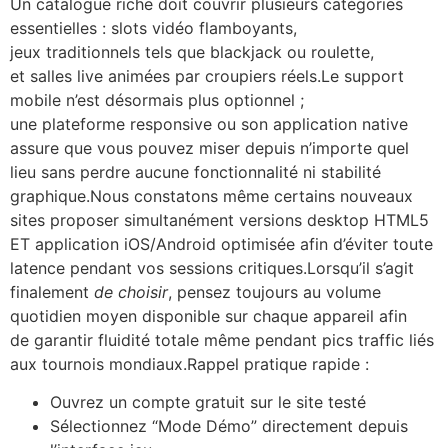
Un catalogue riche doit couvrir plusieurs catégories
essentielles : slots vidéo flamboyants,
jeux traditionnels tels que blackjack ou roulette,
et salles live animées par croupiers réels.Le support
mobile n’est désormais plus optionnel ;
une plateforme responsive ou son application native
assure que vous pouvez miser depuis n’importe quel
lieu sans perdre aucune fonctionnalité ni stabilité
graphique.Nous constatons même certains nouveaux
sites proposer simultanément versions desktop HTML5
ET application iOS/Android optimisée afin d’éviter toute
latence pendant vos sessions critiques.Lorsqu’il s’agit
finalement
de choisir
, pensez toujours au volume
quotidien moyen disponible sur chaque appareil afin
de garantir fluidité totale même pendant pics traffic liés
aux tournois mondiaux.Rappel pratique rapide :
Ouvrez un compte gratuit sur le site testé
Sélectionnez “Mode Démo” directement depuis