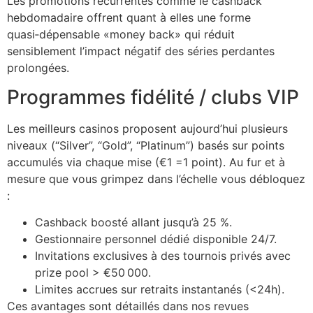
Les promotions récurrentes comme le cashback
hebdomadaire offrent quant à elles une forme
quasi‑dépensable «​money back​» qui réduit
sensiblement l’impact négatif des séries perdantes
prolongées.
Programmes fidélité / clubs VIP
Les meilleurs casinos proposent aujourd’hui plusieurs
niveaux (“Silver”, “Gold”, “Platinum”) basés sur points
accumulés via chaque mise (€1 =1 point). Au fur et à
mesure que vous grimpez dans l’échelle vous débloquez
:
Cashback boosté allant jusqu’à 25 %.
Gestionnaire personnel dédié disponible 24/7.
Invitations exclusives à des tournois privés avec
prize pool > €50 000.
Limites accrues sur retraits instantanés (<24h).
Ces avantages sont détaillés dans nos revues