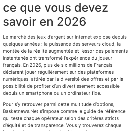
ce que vous devez
savoir en 2026
Le marché des jeux d’argent sur internet explose depuis
quelques années : la puissance des serveurs cloud, la
montée de la réalité augmentée et l’essor des paiements
instantanés ont transformé l’expérience du joueur
français. En 2026, plus de six millions de Français
déclarent jouer régulièrement sur des plateformes
numériques, attirés par la diversité des offres et par la
possibilité de profiter d’un divertissement accessible
depuis un smartphone ou un ordinateur fixe.
Pour s’y retrouver parmi cette multitude d’options,
Basketnews.Net s’impose comme le guide de référence
qui teste chaque opérateur selon des critères stricts
d’équité et de transparence. Vous y trouverez chaque