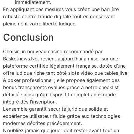
immédiatement.
En appliquant ces mesures vous créez une barrière
robuste contre fraude digitale tout en conservant
pleinement votre liberté ludique.
Conclusion
Choisir un nouveau casino recommandé par
Basketnews.Net revient aujourd’hui à miser sur une
plateforme certifiée légalement française, dotée d’une
offre ludique riche tant côté slots vidéo que tables live
& poker professionnel ; elle propose également des
bonus transparents évalués grâce à notre checklist
détaillée ainsi qu’un dispositif complet anti‑fraude
intégré dès l’inscription.
L’ensemble garantit sécurité juridique solide et
expérience utilisateur fluide grâce aux technologies
modernes décrites précédemment.
N’oubliez jamais que jouer doit rester avant tout un