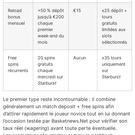
Reload
+50 % dépôt
€15
x25 dépôt +
bonus
jusqu’à €200
tours
mensuel
chaque
gratuits
premier
limitées aux
week‑end du
slots
mois
sélectionnés
Free
20 spins
Aucun
x35 tours
spins
gratuits
uniquement
récurrents
chaque
sur
mercredi sur
Starburst
Starburst
Le premier type reste incontournable : il combine
généralement un match deposit + free spins afin
d’attirer rapidement le joueur novice tout en lui donnant
l’occasion testée par Basketnews.Net pour vérifier son
taux réel (
wagering
) avant toute perte éventuelle.