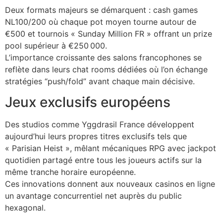
Deux formats majeurs se démarquent : cash games
NL100/200 où chaque pot moyen tourne autour de
€500 et tournois « Sunday Million FR » offrant un prize
pool supérieur à €250 000.
L’importance croissante des salons francophones se
reflète dans leurs chat rooms dédiées où l’on échange
stratégies “push/fold” avant chaque main décisive.
Jeux exclusifs européens
Des studios comme Yggdrasil France développent
aujourd’hui leurs propres titres exclusifs tels que
« Parisian Heist », mêlant mécaniques RPG avec jackpot
quotidien partagé entre tous les joueurs actifs sur la
même tranche horaire européenne.
Ces innovations donnent aux nouveaux casinos en ligne
un avantage concurrentiel net auprès du public
hexagonal.