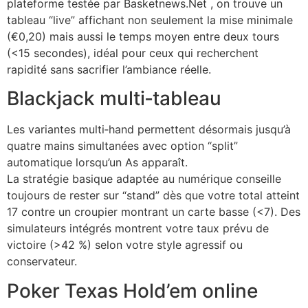
plateforme testée par Basketnews.Net , on trouve un
tableau “live” affichant non seulement la mise minimale
(€0,20) mais aussi le temps moyen entre deux tours
(<15 secondes), idéal pour ceux qui recherchent
rapidité sans sacrifier l’ambiance réelle.
Blackjack multi‑tableau
Les variantes multi‑hand permettent désormais jusqu’à
quatre mains simultanées avec option “split”
automatique lorsqu’un As apparaît.
La stratégie basique adaptée au numérique conseille
toujours de rester sur “stand” dès que votre total atteint
17 contre un croupier montrant un carte basse (<7). Des
simulateurs intégrés montrent votre taux prévu de
victoire (>42 %) selon votre style agressif ou
conservateur.
Poker Texas Hold’em online