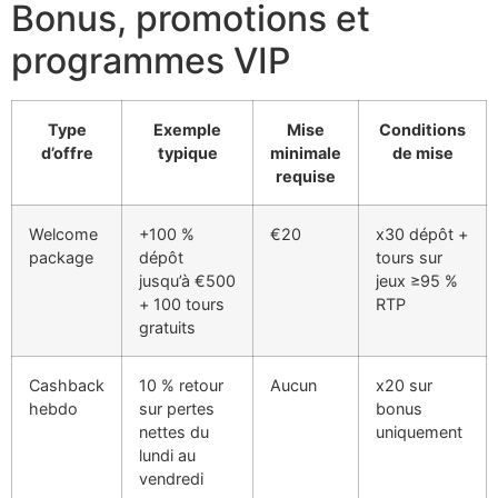
Bonus, promotions et
programmes VIP
Type
Exemple
Mise
Conditions
d’offre
typique
minimale
de mise
requise
Welcome
+100 %
€20
x30 dépôt +
package
dépôt
tours sur
jusqu’à €500
jeux ≥95 %
+ 100 tours
RTP
gratuits
Cashback
10 % retour
Aucun
x20 sur
hebdo
sur pertes
bonus
nettes du
uniquement
lundi au
vendredi