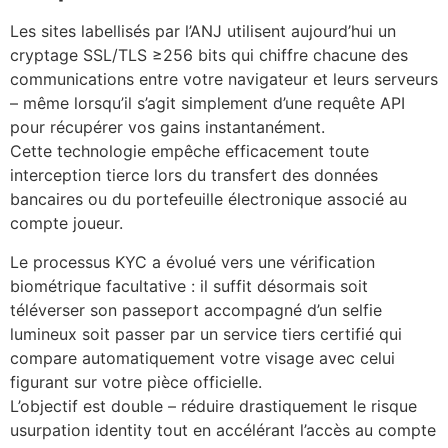
Les sites labellisés par l’ANJ utilisent aujourd’hui un
cryptage SSL/TLS ≥256 bits qui chiffre chacune des
communications entre votre navigateur et leurs serveurs
– même lorsqu’il s’agit simplement d’une requête API
pour récupérer vos gains instantanément.
Cette technologie empêche efficacement toute
interception tierce lors du transfert des données
bancaires ou du portefeuille électronique associé au
compte joueur.
Le processus KYC a évolué vers une vérification
biométrique facultative : il suffit désormais soit
téléverser son passeport accompagné d’un selfie
lumineux soit passer par un service tiers certifié qui
compare automatiquement votre visage avec celui
figurant sur votre pièce officielle.
L’objectif est double – réduire drastiquement le risque
usurpation identity tout en accélérant l’accès au compte