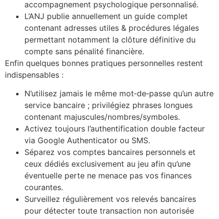
accompagnement psychologique personnalisé.
L’ANJ publie annuellement un guide complet
contenant adresses utiles & procédures légales
permettant notamment la clôture définitive du
compte sans pénalité financière.
Enfin quelques bonnes pratiques personnelles restent
indispensables :
N’utilisez jamais le même mot‑de‑passe qu’un autre
service bancaire ; privilégiez phrases longues
contenant majuscules/nombres/symboles.
Activez toujours l’authentification double facteur
via Google Authenticator ou SMS.
Séparez vos comptes bancaires personnels et
ceux dédiés exclusivement au jeu afin qu’une
éventuelle perte ne menace pas vos finances
courantes.
Surveillez régulièrement vos relevés bancaires
pour détecter toute transaction non autorisée