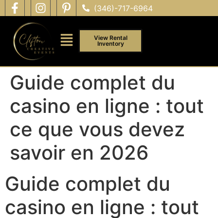
(346)-717-6964
View Rental
Inventory
Guide complet du
casino en ligne : tout
ce que vous devez
savoir en 2026
Guide complet du
casino en ligne : tout