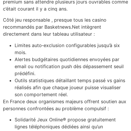
premium sans attendre plusieurs jours ouvrables comme
c’était courant il y a cinq ans.
Côté jeu responsable , presque tous les casino
recommandés par Basketnews.Net intègrent
directement dans leur tableau utilisateur :
Limites auto‑exclusion configurables jusqu’à six
mois.
Alertes budgétaires quotidiennes envoyées par
email ou notification push dès dépassement seuil
prédéfini.
Outils statistiques détaillant temps passé vs gains
réalisés afin que chaque joueur puisse visualiser
son comportement réel.
En France deux organismes majeurs offrent soutien aux
personnes confrontées au problème compulsif :
Solidarité Jeux Online® propose gratuitement
lignes téléphoniques dédiées ainsi qu’un