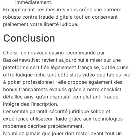
immédiatement.
En appliquant ces mesures vous créez une barrière
robuste contre fraude digitale tout en conservant
pleinement votre liberté ludique.
Conclusion
Choisir un nouveau casino recommandé par
Basketnews.Net revient aujourd’hui à miser sur une
plateforme certifiée légalement française, dotée d’une
offre ludique riche tant côté slots vidéo que tables live
& poker professionnel ; elle propose également des
bonus transparents évalués grâce à notre checklist
détaillée ainsi qu’un dispositif complet anti‑fraude
intégré dès l’inscription.
L’ensemble garantit sécurité juridique solide et
expérience utilisateur fluide grâce aux technologies
modernes décrites précédemment.
N’oubliez jamais que jouer doit rester avant tout un