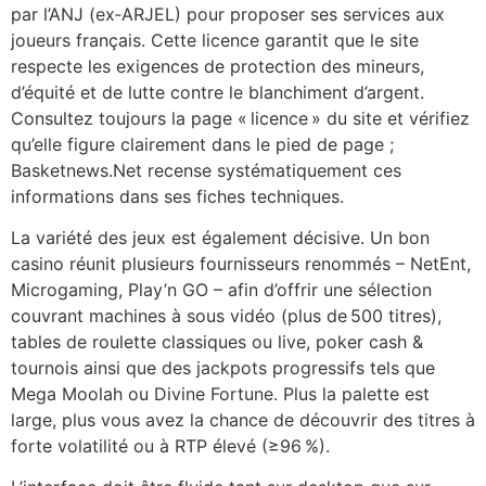
par l’ANJ (ex‑ARJEL) pour proposer ses services aux
joueurs français. Cette licence garantit que le site
respecte les exigences de protection des mineurs,
d’équité et de lutte contre le blanchiment d’argent.
Consultez toujours la page « licence » du site et vérifiez
qu’elle figure clairement dans le pied de page ;
Basketnews.Net recense systématiquement ces
informations dans ses fiches techniques.
La variété des jeux est également décisive. Un bon
casino réunit plusieurs fournisseurs renommés – NetEnt,
Microgaming, Play’n GO – afin d’offrir une sélection
couvrant machines à sous vidéo (plus de 500 titres),
tables de roulette classiques ou live, poker cash &
tournois ainsi que des jackpots progressifs tels que
Mega Moolah ou Divine Fortune. Plus la palette est
large, plus vous avez la chance de découvrir des titres à
forte volatilité ou à RTP élevé (≥96 %).