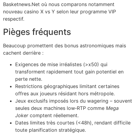
Basketnews.Net où nous comparons notamment
nouveau casino X vs Y selon leur programme VIP
respectif.
Pièges fréquents
Beaucoup promettent des bonus astronomiques mais
cachent derrière :
Exigences de mise irréalistes (>x50) qui
transforment rapidement tout gain potentiel en
perte nette.
Restrictions géographiques limitant certaines
offres aux joueurs résidant hors métropole.
Jeux exclusifs imposés lors du wagering – souvent
seules deux machines low‑RTP comme
Mega
Joker
comptent réellement.
Dates limites très courtes (<48h), rendant difficile
toute planification stratégique.