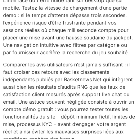
L’interface doit être fluide tant sur desktop que sur
mobile. Testez la vitesse de chargement d’une partie
demo : si le temps d’attente dépasse trois secondes,
l’expérience risque d’être frustrante pendant vos
sessions réelles où chaque milliseconde compte pour
placer une mise avant une hausse soudaine du jackpot.
Une navigation intuitive avec filtres par catégorie ou
par fournisseur accélère la recherche du jeu souhaité.
Comparer les avis utilisateurs n’est jamais suffisant ; il
faut croiser ces retours avec les classements
indépendants publiés par Basketnews.Net qui intègrent
aussi bien les résultats d’audits RNG que les taux de
satisfaction client mesurés après support live chat ou
email. Une astuce souvent négligée consiste à ouvrir un
compte démo gratuit : vous pourrez tester toutes les
fonctionnalités du site – dépôt minimum fictif, limites de
mise, processus KYC – avant d’engager votre argent
réel et ainsi éviter les mauvaises surprises liées aux
conditions cachées des bonus.