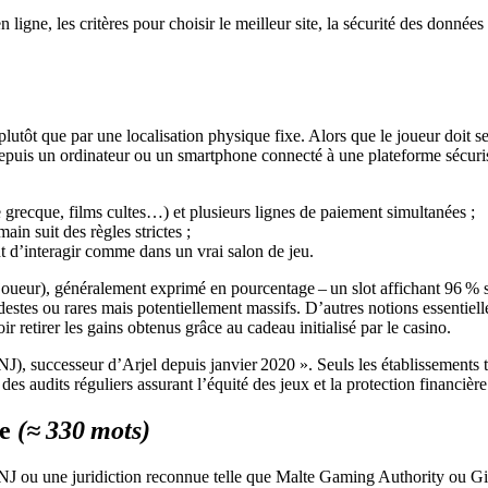
 ligne, les critères pour choisir le meilleur site, la sécurité des donnée
 plutôt que par une localisation physique fixe. Alors que le joueur doit 
depuis un ordinateur ou un smartphone connecté à une plateforme sécuri
 grecque, films cultes…) et plusieurs lignes de paiement simultanées ;
ain suit des règles strictes ;
t d’interagir comme dans un vrai salon de jeu.
joueur), généralement exprimé en pourcentage – un slot affichant 96 % 
modestes ou rares mais potentiellement massifs. D’autres notions essentie
 retirer les gains obtenus grâce au cadeau initialisé par le casino.
J), successeur d’Arjel depuis janvier 2020 ». Seuls les établissements ti
es audits réguliers assurant l’équité des jeux et la protection financière
ne
(≈ 330 mots)
l’ANJ ou une juridiction reconnue telle que Malte Gaming Authority ou Gi