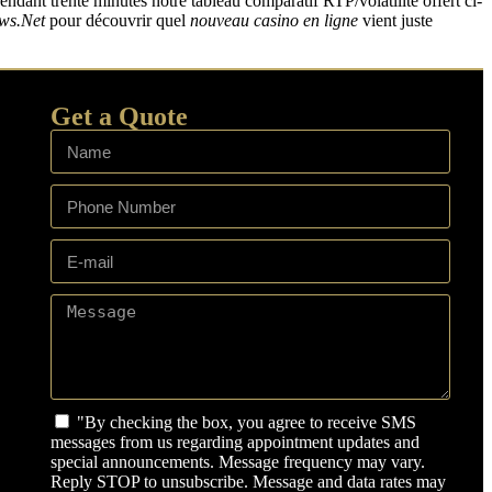
dant trente minutes notre tableau comparatif RTP/volatilité offert ci-
ws.Net
pour découvrir quel
nouveau casino en ligne
vient juste
Get a Quote
"By checking the box, you agree to receive SMS
messages from us regarding appointment updates and
special announcements. Message frequency may vary.
Reply STOP to unsubscribe. Message and data rates may