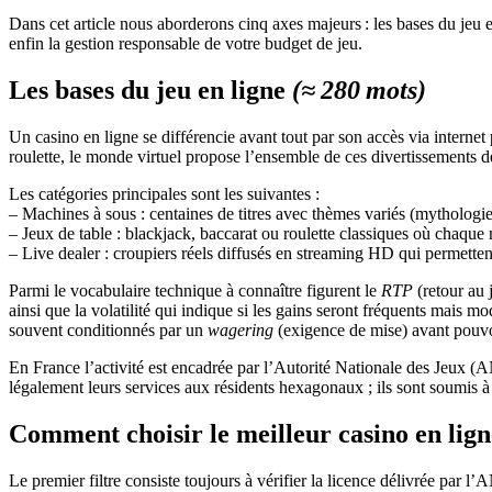
Dans cet article nous aborderons cinq axes majeurs : les bases du jeu en
enfin la gestion responsable de votre budget de jeu.
Les bases du jeu en ligne
(≈ 280 mots)
Un casino en ligne se différencie avant tout par son accès via internet
roulette, le monde virtuel propose l’ensemble de ces divertissements 
Les catégories principales sont les suivantes :
– Machines à sous : centaines de titres avec thèmes variés (mythologie
– Jeux de table : blackjack, baccarat ou roulette classiques où chaque m
– Live dealer : croupiers réels diffusés en streaming HD qui permetten
Parmi le vocabulaire technique à connaître figurent le
RTP
(retour au 
ainsi que la volatilité qui indique si les gains seront fréquents mais 
souvent conditionnés par un
wagering
(exigence de mise) avant pouvoir
En France l’activité est encadrée par l’Autorité Nationale des Jeux (AN
légalement leurs services aux résidents hexagonaux ; ils sont soumis à d
Comment choisir le meilleur casino en lig
Le premier filtre consiste toujours à vérifier la licence délivrée par 