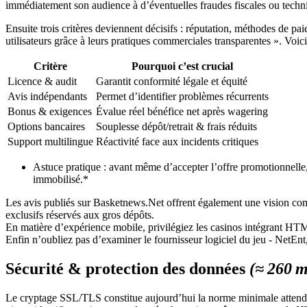
immédiatement son audience à d’éventuelles fraudes fiscales ou techn
Ensuite trois critères deviennent décisifs : réputation, méthodes de p
utilisateurs grâce à leurs pratiques commerciales transparentes ». Voici
Critère
Pourquoi c’est crucial
Licence & audit
Garantit conformité légale et équité
Avis indépendants
Permet d’identifier problèmes récurrents
Bonus & exigences
Évalue réel bénéfice net après wagering
Options bancaires
Souplesse dépôt/retrait & frais réduits
Support multilingue
Réactivité face aux incidents critiques
Astuce pratique : avant même d’accepter l’offre promotionnelle,
immobilisé.*
Les avis publiés sur Basketnews.Net offrent également une vision com
exclusifs réservés aux gros dépôts.
En matière d’expérience mobile, privilégiez les casinos intégrant HT
Enfin n’oubliez pas d’examiner le fournisseur logiciel du jeu ‑ NetEn
Sécurité & protection des données
(≈ 260 m
Le cryptage SSL/TLS constitue aujourd’hui la norme minimale attendue p