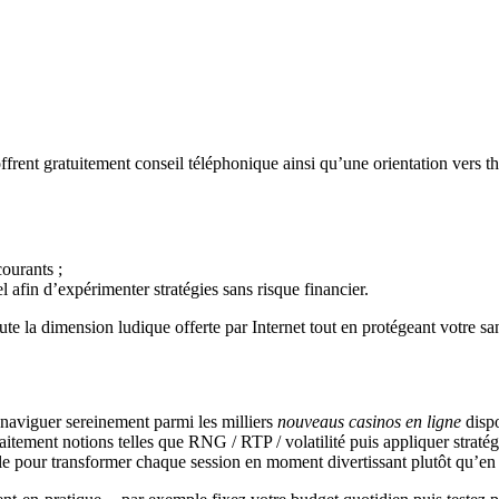
frent gratuitement conseil téléphonique ainsi qu’une orientation vers th
ourants ;
afin d’expérimenter stratégies sans risque financier.
e la dimension ludique offerte par Internet tout en protégeant votre san
naviguer sereinement parmi les milliers
nouveau​s casinos en ligne
dispo
itement notions telles que RNG / RTP / volatilité puis appliquer stratég
le pour transformer chaque session en moment divertissant plutôt qu’en 