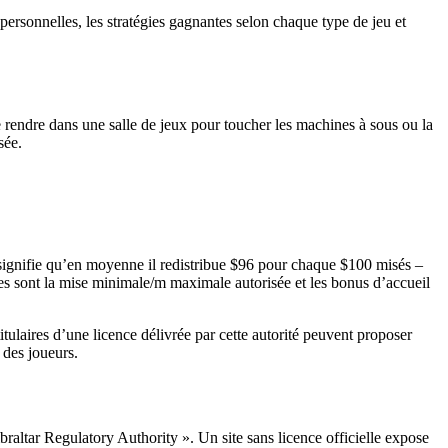
s personnelles, les stratégies gagnantes selon chaque type de jeu et
se rendre dans une salle de jeux pour toucher les machines à sous ou la
sée.
signifie qu’en moyenne il redistribue $96 pour chaque $100 misés –
lles sont la mise minimale/m maximale autorisée et les bonus d’accueil
tulaires d’une licence délivrée par cette autorité peuvent proposer
 des joueurs.
braltar Regulatory Authority ». Un site sans licence officielle expose