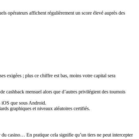
uels opérateurs affichent régulièrement un score élevé auprès des
 exigées ; plus ce chiffre est bas, moins votre capital sera
de cashback mensuel alors que d’autres privilégient des tournois
us iOS que sous Android.
ds graphiques et niveaux aléatoires certifiés.
 du casino… En pratique cela signifie qu’un tiers ne peut intercepter