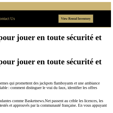
ontact Us
View Rental Inventory
our jouer en toute sécurité et
our jouer en toute sécurité et
eformes qui promettent des jackpots flamboyants et une ambiance
able : comment distinguer le vrai du faux, identifier les offres
ndantes comme Basketnews.Net passent au crible les licences, les
tes testés et approuvés par la communauté française. En vous appuyant