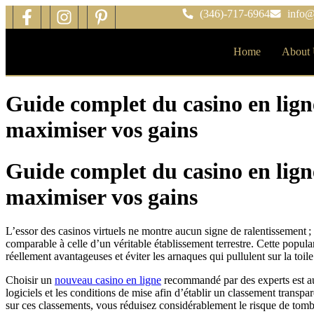
(346)-717-6964
info@
Home
About
Guide complet du casino en ligne
maximiser vos gains
Guide complet du casino en ligne
maximiser vos gains
L’essor des casinos virtuels ne montre aucun signe de ralentissement 
comparable à celle d’un véritable établissement terrestre. Cette popular
réellement avantageuses et éviter les arnaques qui pullulent sur la toile
Choisir un
nouveau casino en ligne
recommandé par des experts est au
logiciels et les conditions de mise afin d’établir un classement transp
sur ces classements, vous réduisez considérablement le risque de tom