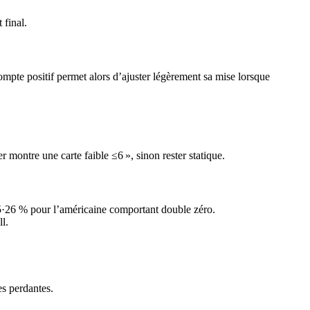
 final.
ompte positif permet alors d’ajuster légèrement sa mise lorsque
r montre une carte faible ≤6 », sinon rester statique.
5·26 % pour l’américaine comportant double zéro.
l.
s perdantes.