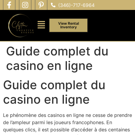
(346)-717-6964
View Rental
Inventory
Guide complet du
casino en ligne
Guide complet du
casino en ligne
Le phénomène des casinos en ligne ne cesse de prendre
de l’ampleur parmi les joueurs francophones. En
quelques clics, il est possible d’accéder à des centaines