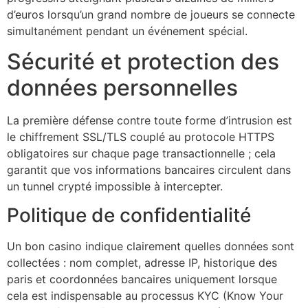
d’euros lorsqu’un grand nombre de joueurs se connecte
simultanément pendant un événement spécial.
Sécurité et protection des
données personnelles
La première défense contre toute forme d’intrusion est
le chiffrement SSL/TLS couplé au protocole HTTPS
obligatoires sur chaque page transactionnelle ; cela
garantit que vos informations bancaires circulent dans
un tunnel crypté impossible à intercepter.
Politique de confidentialité
Un bon casino indique clairement quelles données sont
collectées : nom complet, adresse IP, historique des
paris et coordonnées bancaires uniquement lorsque
cela est indispensable au processus KYC (Know Your