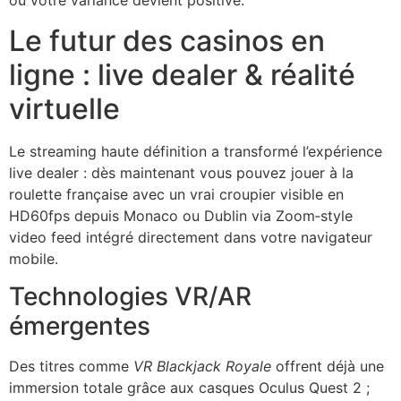
où votre variance devient positive.
Le futur des casinos en
ligne : live dealer & réalité
virtuelle
Le streaming haute définition a transformé l’expérience
live dealer : dès maintenant vous pouvez jouer à la
roulette française avec un vrai croupier visible en
HD60fps depuis Monaco ou Dublin via Zoom‑style
video feed intégré directement dans votre navigateur
mobile.
Technologies VR/AR
émergentes
Des titres comme
VR Blackjack Royale
offrent déjà une
immersion totale grâce aux casques Oculus Quest 2 ;