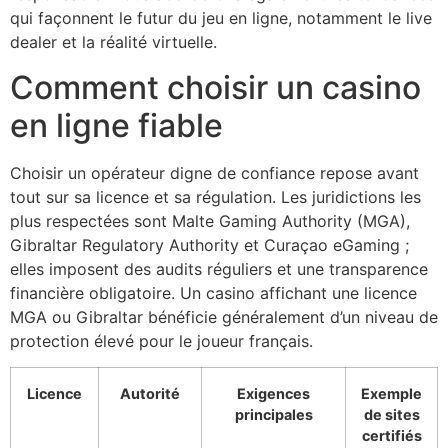
qui façonnent le futur du jeu en ligne, notamment le live
dealer et la réalité virtuelle.
Comment choisir un casino
en ligne fiable
Choisir un opérateur digne de confiance repose avant
tout sur sa licence et sa régulation. Les juridictions les
plus respectées sont Malte Gaming Authority (MGA),
Gibraltar Regulatory Authority et Curaçao eGaming ;
elles imposent des audits réguliers et une transparence
financière obligatoire. Un casino affichant une licence
MGA ou Gibraltar bénéficie généralement d’un niveau de
protection élevé pour le joueur français.
Licence
Autorité
Exigences
Exemple
principales
de sites
certifiés