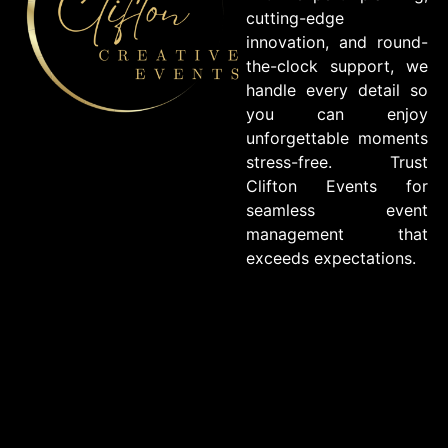
cutting-edge
innovation, and round-
the-clock support, we
handle every detail so
you can enjoy
unforgettable moments
stress-free. Trust
Clifton Events for
seamless event
management that
exceeds expectations.