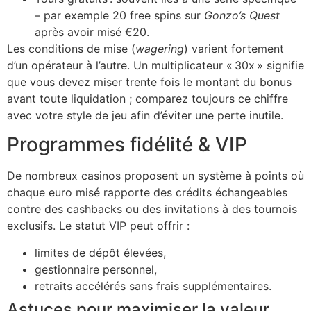
– par exemple 20 free spins sur
Gonzo’s Quest
après avoir misé €20.
Les conditions de mise (
wagering
) varient fortement
d’un opérateur à l’autre. Un multiplicateur « 30x » signifie
que vous devez miser trente fois le montant du bonus
avant toute liquidation ; comparez toujours ce chiffre
avec votre style de jeu afin d’éviter une perte inutile.
Programmes fidélité & VIP
De nombreux casinos proposent un système à points où
chaque euro misé rapporte des crédits échangeables
contre des cashbacks ou des invitations à des tournois
exclusifs. Le statut VIP peut offrir :
limites de dépôt élevées,
gestionnaire personnel,
retraits accélérés sans frais supplémentaires.
Astuces pour maximiser la valeur