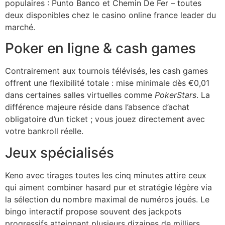
populaires : Punto Banco et Chemin De Fer – toutes
deux disponibles chez le casino online france leader du
marché.
Poker en ligne & cash games
Contrairement aux tournois télévisés, les cash games
offrent une flexibilité totale : mise minimale dès €0,01
dans certaines salles virtuelles comme
PokerStars
. La
différence majeure réside dans l’absence d’achat
obligatoire d’un ticket ; vous jouez directement avec
votre bankroll réelle.
Jeux spécialisés
Keno avec tirages toutes les cinq minutes attire ceux
qui aiment combiner hasard pur et stratégie légère via
la sélection du nombre maximal de numéros joués. Le
bingo interactif propose souvent des jackpots
progressifs atteignant plusieurs dizaines de milliers