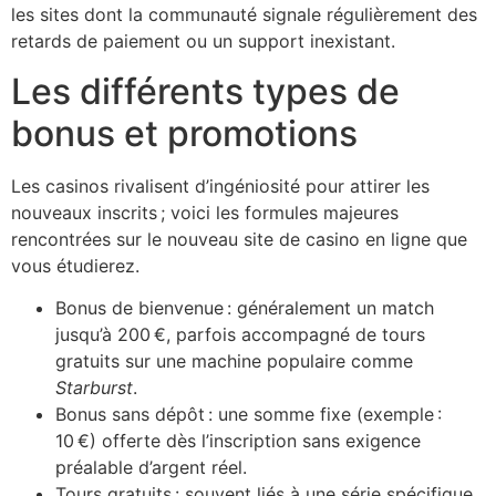
les sites dont la communauté signale régulièrement des
retards de paiement ou un support inexistant.
Les différents types de
bonus et promotions
Les casinos rivalisent d’ingéniosité pour attirer les
nouveaux inscrits ; voici les formules majeures
rencontrées sur le nouveau site de casino en ligne que
vous étudierez.
Bonus de bienvenue : généralement un match
jusqu’à 200 €, parfois accompagné de tours
gratuits sur une machine populaire comme
Starburst
.
Bonus sans dépôt : une somme fixe (exemple :
10 €) offerte dès l’inscription sans exigence
préalable d’argent réel.
Tours gratuits : souvent liés à une série spécifique